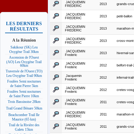
JACQUEMIN
2013
grands-cru
FREDERIC
JACQUEMIN
2013
petit-ballon
FREDERIC
LES DERNIERS
JACQUEMIN
RÉSULTATS
2013
marathon-m
FREDERIC
JACQUEMIN
A la Réunion
2013
cross-mont
FREDERIC
Sakikour (SK) Leu
JACQUEMIN
Oxygène Trail 30km
2013
hivernal-s
Frederic
Ascension de l'Ouest
(AO) Leu Oxygène Trail
JACQUEMIN
2012
belfort-trai
60km
Frederic
Traversée de l'Ouest (TO)
Leu Oxygène Trail 90km
Jacquemin
2012
infernal-tra
Frederic
Foulées Semi nocturnes
de Saint Pierre 5km
JACQUEMIN
2012
cretes-vos
Foulées Semi nocturnes
Frederic
de Saint Pierre 10km
JACQUEMIN
Trois Bassinoise 28km
2011
cretes-vos
Frederic
Trail Grand Bénare 50km
JACQUEMIN
2011
marathon-m
Beachcomber Trail Ile
FREDERIC
Maurice (65 km)
JACQUEMIN
Trail de la Rivière des
2011
grands-cru
Frederic
Galets 15km