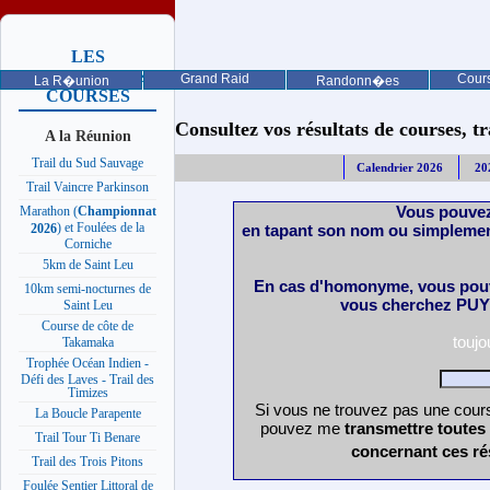
LES
PROCHAINES
Grand Raid
Cours
La R�union
Randonn�es
COURSES
Consultez vos résultats de courses, trai
A la Réunion
Trail du Sud Sauvage
Calendrier 2026
20
Trail Vaincre Parkinson
Vous pouvez
Marathon (
Championnat
) et Foulées de la
en tapant son nom ou simplemen
2026
Corniche
5km de Saint Leu
En cas d'homonyme, vous pouv
10km semi-nocturnes de
vous cherchez PUY 
Saint Leu
Course de côte de
touj
Takamaka
Trophée Océan Indien -
Défi des Laves - Trail des
Timizes
Si vous ne trouvez pas une cours
La Boucle Parapente
pouvez me
transmettre toutes
Trail Tour Ti Benare
concernant ces ré
Trail des Trois Pitons
Foulée Sentier Littoral de