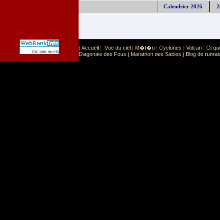
Calendrier 2026
2
Accueil
Vue du ciel
M�t�o
Cyclones
Volcan
Cirqu
|
|
|
|
|
|
Sport
Sports extr�mes
Ce site est list� dans la cat�gorie
:
Diagonale des Fous
Marathon des Sables
Blog de runrai
|
|