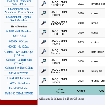
Trail de la Rivière des
JACQUEMIN
2011
hivernal-sa
Galets 40km
FREDERIC
Championnat Semi
JACQUEMIN
Marathon - Course Open
2010
cretes
Frederic
Championnat Régional
Semi Marathon
JACQUEMIN
2010
urban
FREDERIC
Hors Réunion
6000D - 6D Marathon
JACQUEMIN
2010
sancy
FREDERIC
6000D 2026
JACQUEMIN
6000D - 6D Lacs
2009
cretes
Frederic
6000D - 6d Crêtes
JACQUEMIN
Gabizos - KV l'Omi Agut
2009
petit_ballon
Frederic
(3.5 km)
Gabizos - La Berbeillet
JACQUEMIN
2008
cretes
Frederic
(20 km)
Gabizos Sky Race 30km
JACQUEMIN
2008
transju33
Frederic
Ut4M 40 vercors
Ut4M 40 Chartreuse
JACQUEMIN
2008
grands_cru
Frederic
Ut4M50 Belledonne
Ut4M50 Taillefer
Nom
Année
Cou
Prénom
Ut4M 80 CHALLENGE
Affichage de la ligne 1 à 28 sur 28 lignes