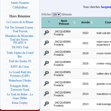
Sainte-Suzanne
Vous cherchez
Jacquem
CiMaSaRun
Afficher
éléments
Hors Réunion
Nom
La Course de la Rhune
Année
Cou
Prénom
Val Tho Summit Games -
Trail Pursuit
JACQUEMIN
2022
trail-vulcai
Frederic
Marathon du Montcalm -
Trail des Novis -
JACQUEMIN
maxi-race-
PICaPICA
2021
Frederic
experience
TIGNES Trail
JACQUEMIN
Trails Alpins du Grand
2019
cross-mont
Frederic
Bec
Trail des Etoiles 05
JACQUEMIN
2016
cretes-vos
Frederic
KMV du Criou
Le Grand Raid des
JACQUEMIN
2015
vallee-des-
Frederic
Pyrénées (GRP)
Matterhorn Ultraks
JACQUEMIN
2015
grands-cru
Frederic
Echappée Belle -
Traversée Nord
JACQUEMIN
2014
marathon-r
Le Trail du Bélier - Le
Frederic
Super Bélier
JACQUEMIN
Kima Trophy
2013
trail-koenig
Frederic