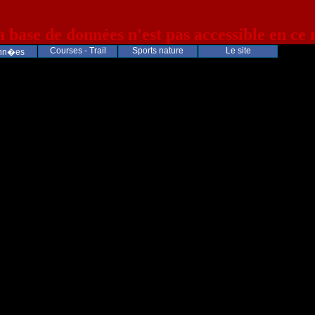
la base de données n'est pas accessible en ce
Courses - Trail
Sports nature
Le site
nn�es