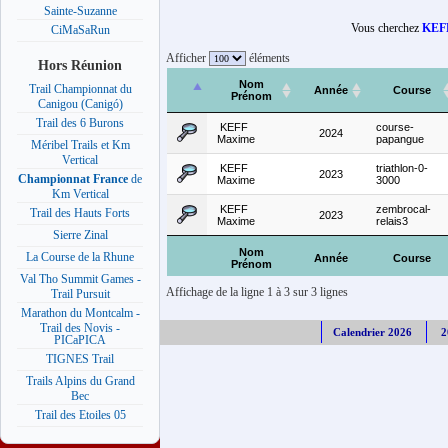
Sainte-Suzanne
Vous cherchez
KEF
CiMaSaRun
Afficher
éléments
Hors Réunion
Nom
Trail Championnat du
Année
Course
Prénom
Canigou (Canigó)
Trail des 6 Burons
KEFF
course-
2024
Maxime
papangue
Méribel Trails et Km
Vertical
KEFF
triathlon-0-
2023
Championnat France
de
Maxime
3000
Km Vertical
KEFF
zembrocal-
Trail des Hauts Forts
2023
Maxime
relais3
Sierre Zinal
Nom
La Course de la Rhune
Année
Course
Prénom
Val Tho Summit Games -
Affichage de la ligne 1 à 3 sur 3 lignes
Trail Pursuit
Marathon du Montcalm -
Trail des Novis -
Calendrier 2026
2
PICaPICA
TIGNES Trail
Trails Alpins du Grand
Bec
Trail des Etoiles 05