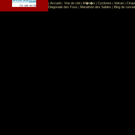
Accueil
Vue du ciel
M�t�o
Cyclones
Volcan
Cirqu
|
|
|
|
|
|
Sport
Sports extr�mes
Ce site est list� dans la cat�gorie
:
Diagonale des Fous
Marathon des Sables
Blog de runrai
|
|