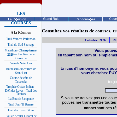
LES
PROCHAINES
Grand Raid
Cours
La R�union
Randonn�es
COURSES
Consultez vos résultats de courses, trai
A la Réunion
Trail Vaincre Parkinson
Calendrier 2026
20
Trail du Sud Sauvage
Vous pouvez
Marathon (
Championnat
) et Foulées de la
en tapant son nom ou simplemen
2026
Corniche
5km de Saint Leu
En cas d'homonyme, vous pouv
10km semi-nocturnes de
vous cherchez PUY 
Saint Leu
Course de côte de
touj
Takamaka
Trophée Océan Indien -
Défi des Laves - Trail des
Timizes
Si vous ne trouvez pas une cours
La Boucle Parapente
pouvez me
transmettre toutes
Trail Tour Ti Benare
concernant ces ré
Trail des Trois Pitons
Foulée Sentier Littoral de