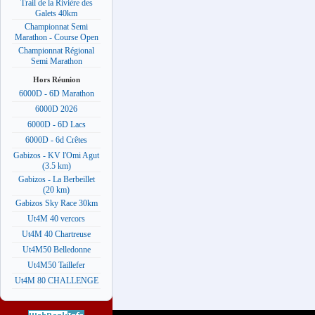
Trail de la Rivière des
Galets 40km
Championnat Semi
Marathon - Course Open
Championnat Régional
Semi Marathon
Hors Réunion
6000D - 6D Marathon
6000D 2026
6000D - 6D Lacs
6000D - 6d Crêtes
Gabizos - KV l'Omi Agut
(3.5 km)
Gabizos - La Berbeillet
(20 km)
Gabizos Sky Race 30km
Ut4M 40 vercors
Ut4M 40 Chartreuse
Ut4M50 Belledonne
Ut4M50 Taillefer
Ut4M 80 CHALLENGE