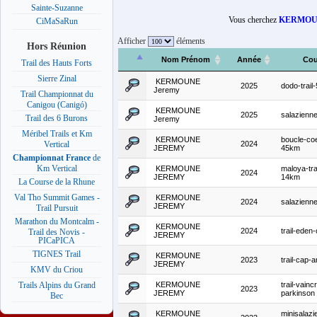
Sainte-Suzanne
Vous cherchez
KERMOU
CiMaSaRun
Afficher
éléments
Hors Réunion
Nom Prénom
Année
Cou
Trail des Hauts Forts
Sierre Zinal
KERMOUNE
2025
dodo-trail
Jeremy
Trail Championnat du
Canigou (Canigó)
KERMOUNE
2025
salazienn
Trail des 6 Burons
Jeremy
Méribel Trails et Km
KERMOUNE
boucle-co
2024
Vertical
JEREMY
45km
Championnat France
de
Km Vertical
KERMOUNE
maloya-tra
2024
JEREMY
14km
La Course de la Rhune
Val Tho Summit Games -
KERMOUNE
2024
salazienn
JEREMY
Trail Pursuit
Marathon du Montcalm -
KERMOUNE
2024
trail-eden
Trail des Novis -
JEREMY
PICaPICA
TIGNES Trail
KERMOUNE
2023
trail-cap-a
JEREMY
KMV du Criou
KERMOUNE
trail-vainc
Trails Alpins du Grand
2023
JEREMY
parkinson
Bec
KERMOUNE
minisalazi