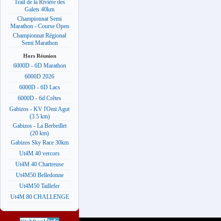
Trail de la Rivière des
Galets 40km
Championnat Semi
Marathon - Course Open
Championnat Régional
Semi Marathon
Hors Réunion
6000D - 6D Marathon
6000D 2026
6000D - 6D Lacs
6000D - 6d Crêtes
Gabizos - KV l'Omi Agut
(3.5 km)
Gabizos - La Berbeillet
(20 km)
Gabizos Sky Race 30km
Ut4M 40 vercors
Ut4M 40 Chartreuse
Ut4M50 Belledonne
Ut4M50 Taillefer
Ut4M 80 CHALLENGE