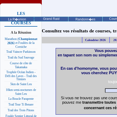
LES
PROCHAINES
Grand Raid
Cours
La R�union
Randonn�es
COURSES
Consultez vos résultats de courses, trai
A la Réunion
Marathon (
Championnat
Calendrier 2026
20
) et Foulées de la
2026
Corniche
Vous pouvez
Trail Vaincre Parkinson
en tapant son nom ou simplemen
Trail du Sud Sauvage
Course de côte de
Takamaka
En cas d'homonyme, vous pouv
Trophée Océan Indien -
vous cherchez PUY 
Défi des Laves - Trail des
Timizes
touj
5km de Saint Leu
10km semi-nocturnes de
Saint Leu
Si vous ne trouvez pas une cours
La Boucle Parapente
pouvez me
transmettre toutes
Trail Tour Ti Benare
concernant ces ré
Trail des Trois Pitons
Foulée Sentier Littoral de