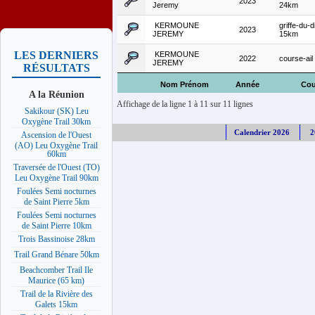
2023
Jeremy
24km
KERMOUNE
griffe-du-d
2023
JEREMY
15km
LES DERNIERS
KERMOUNE
2022
course-ail
JEREMY
RÉSULTATS
Nom Prénom
Année
Cou
A la Réunion
Affichage de la ligne 1 à 11 sur 11 lignes
Sakikour (SK) Leu
Oxygène Trail 30km
Calendrier 2026
2
Ascension de l'Ouest
(AO) Leu Oxygène Trail
60km
Traversée de l'Ouest (TO)
Leu Oxygène Trail 90km
Foulées Semi nocturnes
de Saint Pierre 5km
Foulées Semi nocturnes
de Saint Pierre 10km
Trois Bassinoise 28km
Trail Grand Bénare 50km
Beachcomber Trail Ile
Maurice (65 km)
Trail de la Rivière des
Galets 15km