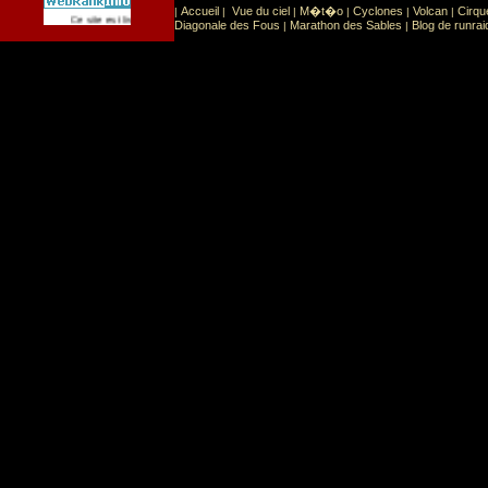
Accueil
Vue du ciel
M�t�o
Cyclones
Volcan
Cirqu
|
|
|
|
|
|
Sport
Sports extr�mes
Ce site est list� dans la cat�gorie
:
Diagonale des Fous
Marathon des Sables
Blog de runrai
|
|