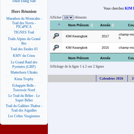
10km Etang Salé
Vous cherchez
KIM 
Hors Réunion
Afficher
éléments
Marathon du Montcalm -
Trail des Novis -
Nom Prénom
Année
Cou
PICaPICA
TIGNES Trail
champ-mon
KIM Kwangbok
2017
h
Trails Alpins du Grand
Bec
KIM Kwangbok
2015
champ-mon
Trail des Etoiles 05
KMV du Criou
Nom Prénom
Année
Cou
Le Grand Raid des
Affichage de la ligne 1 à 2 sur 2 lignes
Pyrénées (GRP)
Matterhorn Ultraks
Calendrier 2026
2
Kima Trophy
Echappée Belle -
Traversée Nord
Le Trail du Bélier - Le
Super Bélier
Trail du Galibier-Thabor -
Trail des Aiguilles
Les Crêtes Vosgiennes