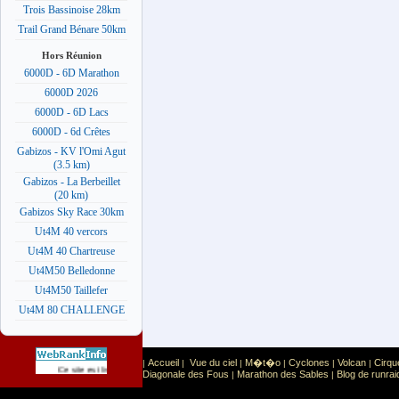
Trois Bassinoise 28km
Trail Grand Bénare 50km
Hors Réunion
6000D - 6D Marathon
6000D 2026
6000D - 6D Lacs
6000D - 6d Crêtes
Gabizos - KV l'Omi Agut
(3.5 km)
Gabizos - La Berbeillet
(20 km)
Gabizos Sky Race 30km
Ut4M 40 vercors
Ut4M 40 Chartreuse
Ut4M50 Belledonne
Ut4M50 Taillefer
Ut4M 80 CHALLENGE
Accueil
Vue du ciel
M�t�o
Cyclones
Volcan
Cirqu
|
|
|
|
|
|
Sport
Sports extr�mes
Ce site est list� dans la cat�gorie
:
Diagonale des Fous
Marathon des Sables
Blog de runrai
|
|