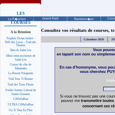
LES
PROCHAINES
Grand Raid
Cours
La R�union
Randonn�es
COURSES
Consultez vos résultats de courses, trai
A la Réunion
Trophée Océan Indien -
Calendrier 2026
20
Défi des Laves - Trail des
Timizes
Vous pouvez
5km de Saint Leu
en tapant son nom ou simplemen
10km semi-nocturnes de
Saint Leu
Course de côte de
En cas d'homonyme, vous pouv
Takamaka
vous cherchez PUY 
La Boucle Parapente
Trail Tour Ti Benare
touj
Trail des Trois Pitons
Foulée Sentier Littoral de
Sainte-Suzanne
Si vous ne trouvez pas une cours
CiMaSaRun
pouvez me
transmettre toutes
ULTRA CiMaSaRun
concernant ces ré
Un Ti Tour En Plus