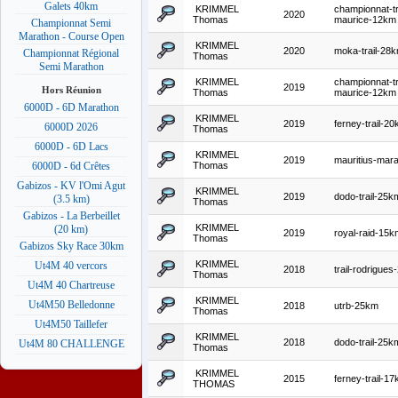
Galets 40km
KRIMMEL
championnat-tr
2020
Thomas
maurice-12km
Championnat Semi
Marathon - Course Open
KRIMMEL
2020
moka-trail-28
Championnat Régional
Thomas
Semi Marathon
KRIMMEL
championnat-tr
2019
Hors Réunion
Thomas
maurice-12km
6000D - 6D Marathon
KRIMMEL
2019
ferney-trail-2
6000D 2026
Thomas
6000D - 6D Lacs
KRIMMEL
2019
mauritius-mar
Thomas
6000D - 6d Crêtes
Gabizos - KV l'Omi Agut
KRIMMEL
2019
dodo-trail-25k
(3.5 km)
Thomas
Gabizos - La Berbeillet
KRIMMEL
(20 km)
2019
royal-raid-15k
Thomas
Gabizos Sky Race 30km
KRIMMEL
Ut4M 40 vercors
2018
trail-rodrigue
Thomas
Ut4M 40 Chartreuse
KRIMMEL
Ut4M50 Belledonne
2018
utrb-25km
Thomas
Ut4M50 Taillefer
KRIMMEL
2018
dodo-trail-25k
Ut4M 80 CHALLENGE
Thomas
KRIMMEL
2015
ferney-trail-1
THOMAS