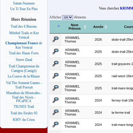
Sainte-Suzanne
Vous cherchez
KRIMM
Un Ti Tour En Plus
Afficher
éléments
Hors Réunion
Nom
Trail des 6 Burons
Année
Cour
Prénom
Méribel Trails et Km
Vertical
KRIMMEL
2026
dodo-trail-25k
Thomas
Championnat France
de
Km Vertical
KRIMMEL
2025
dodo-trail-25k
Trail des Hauts Forts
Thomas
Sierre Zinal
KRIMMEL
2025
trail-goyaves
Thomas
Trail Championnat du
Canigou (Canigó)
KRIMMEL
2025
raid-west-16k
La Course de la Rhune
Thomas
Val Tho Summit Games -
KRIMMEL
Trail Pursuit
2025
trail-mare-lon
Thomas
Marathon du Montcalm -
Trail des Novis -
KRIMMEL
2024
ferney-trail-1
PICaPICA
Thomas
TIGNES Trail
KRIMMEL
2024
la-ferme-trail
Trail des Etoiles 05
Thomas
KMV du Criou
KRIMMEL
2024
trail-mare-lon
Thomas