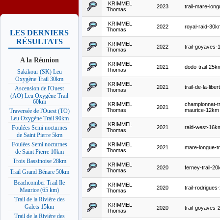
KRIMMEL
2023
trail-mare-lon
Thomas
KRIMMEL
2022
royal-raid-30k
Thomas
LES DERNIERS
RÉSULTATS
KRIMMEL
2022
trail-goyaves
Thomas
A la Réunion
KRIMMEL
2021
dodo-trail-25k
Thomas
Sakikour (SK) Leu
Oxygène Trail 30km
KRIMMEL
2021
trail-de-la-lib
Ascension de l'Ouest
Thomas
(AO) Leu Oxygène Trail
60km
KRIMMEL
championnat-tra
2021
Thomas
maurice-12km
Traversée de l'Ouest (TO)
Leu Oxygène Trail 90km
KRIMMEL
2021
raid-west-16k
Foulées Semi nocturnes
Thomas
de Saint Pierre 5km
Foulées Semi nocturnes
KRIMMEL
2021
mare-longue-tr
Thomas
de Saint Pierre 10km
Trois Bassinoise 28km
KRIMMEL
2020
ferney-trail-2
Thomas
Trail Grand Bénare 50km
Beachcomber Trail Ile
KRIMMEL
2020
trail-rodrigue
Maurice (65 km)
Thomas
Trail de la Rivière des
KRIMMEL
Galets 15km
2020
trail-goyaves
Thomas
Trail de la Rivière des