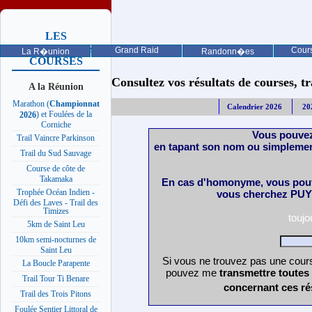
LES
PROCHAINES
Grand Raid
Cours
La R�union
Randonn�es
COURSES
Consultez vos résultats de courses, trai
A la Réunion
Marathon (
Championnat
Calendrier 2026
20
) et Foulées de la
2026
Corniche
Vous pouvez
Trail Vaincre Parkinson
en tapant son nom ou simplemen
Trail du Sud Sauvage
Course de côte de
Takamaka
En cas d'homonyme, vous pouv
Trophée Océan Indien -
vous cherchez PUY 
Défi des Laves - Trail des
Timizes
touj
5km de Saint Leu
10km semi-nocturnes de
Saint Leu
Si vous ne trouvez pas une cours
La Boucle Parapente
pouvez me
transmettre toutes
Trail Tour Ti Benare
concernant ces ré
Trail des Trois Pitons
Foulée Sentier Littoral de