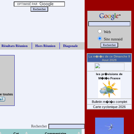
Web
Site runraid
Résultats Réunion
Hors Réunion
Diagonale
La m�t�o de ce
Dimanche 9
Aout 2026
les pr�visions de
M�t�o France
e toutes
Bulletin m�t�o complet
Carte cyclonique 2026
Rechercher
Cat
Commentaire