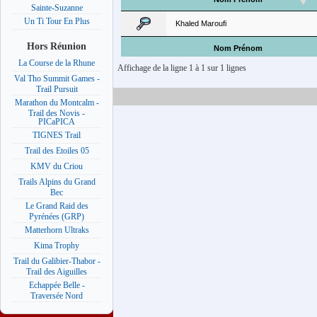
Sainte-Suzanne
Un Ti Tour En Plus
Khaled Maroufi
Hors Réunion
Nom Prénom
La Course de la Rhune
Affichage de la ligne 1 à 1 sur 1 lignes
Val Tho Summit Games -
Trail Pursuit
Marathon du Montcalm -
Trail des Novis -
PICaPICA
TIGNES Trail
Trail des Etoiles 05
KMV du Criou
Trails Alpins du Grand
Bec
Le Grand Raid des
Pyrénées (GRP)
Matterhorn Ultraks
Kima Trophy
Trail du Galibier-Thabor -
Trail des Aiguilles
Echappée Belle -
Traversée Nord