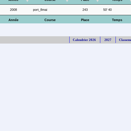
2008
port_8mai
243
50' 40
Année
Course
Place
Temps
Calendrier 2026
2027
Classem