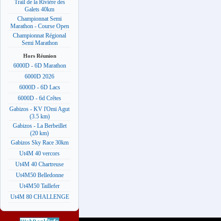
Trail de la Rivière des
Galets 40km
Championnat Semi
Marathon - Course Open
Championnat Régional
Semi Marathon
Hors Réunion
6000D - 6D Marathon
6000D 2026
6000D - 6D Lacs
6000D - 6d Crêtes
Gabizos - KV l'Omi Agut
(3.5 km)
Gabizos - La Berbeillet
(20 km)
Gabizos Sky Race 30km
Ut4M 40 vercors
Ut4M 40 Chartreuse
Ut4M50 Belledonne
Ut4M50 Taillefer
Ut4M 80 CHALLENGE