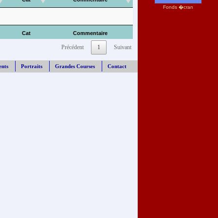
Fonds �cran
Cat
Commentaire
Précédent
1
Suivant
ents
Portraits
Grandes Courses
Contact