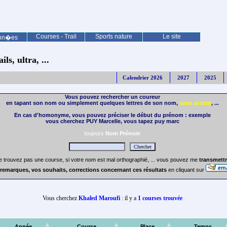
Courses - Trail
Sports nature
Le site
nn�es
ls, ultra, ...
Calendrier 2026
2027
2025
Vous pouvez rechercher un coureur
en tapant son nom ou simplement quelques lettres de son nom,
sans accent
, ...
En cas d'homonyme, vous pouvez préciser le début du prénom : exemple
vous cherchez PUY Marcelle, vous tapez puy marc
toujours
Nom Prénom
e trouvez pas une course, si votre nom est mal orthographié, ... vous pouvez me
transmettr
remarques, vos souhaits, corrections concernant ces résultats
en cliquant sur
Vous cherchez
Khaled Maroufi
: il y a
1 courses trouvée
Année
Course
Place
Temps