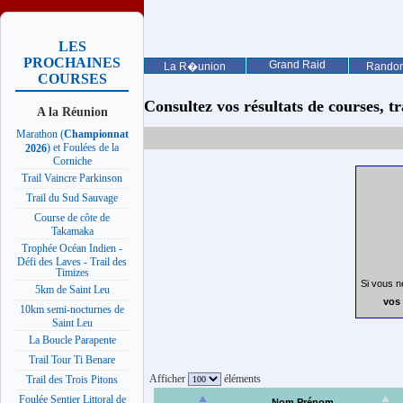
LES
PROCHAINES
Grand Raid
La R�union
Rando
COURSES
Consultez vos résultats de courses, trai
A la Réunion
Marathon (
Championnat
) et Foulées de la
2026
Corniche
Trail Vaincre Parkinson
Trail du Sud Sauvage
Course de côte de
Takamaka
Trophée Océan Indien -
Défi des Laves - Trail des
Timizes
Si vous n
5km de Saint Leu
vos 
10km semi-nocturnes de
Saint Leu
La Boucle Parapente
Trail Tour Ti Benare
Afficher
éléments
Trail des Trois Pitons
Foulée Sentier Littoral de
Nom Prénom