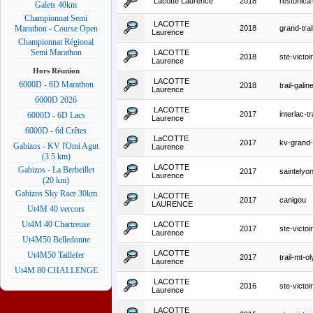
Lacotte Laurence
2018
restonica-
Galets 40km
Championnat Semi
LACOTTE
2018
grand-trai
Marathon - Course Open
Laurence
Championnat Régional
Semi Marathon
LACOTTE
2018
ste-victo
Laurence
Hors Réunion
LACOTTE
6000D - 6D Marathon
2018
trail-galin
Laurence
6000D 2026
LACOTTE
2017
interlac-t
6000D - 6D Lacs
Laurence
6000D - 6d Crêtes
LaCOTTE
2017
kv-grand-
Gabizos - KV l'Omi Agut
Laurence
(3.5 km)
LACOTTE
Gabizos - La Berbeillet
2017
saintelyo
Laurence
(20 km)
Gabizos Sky Race 30km
LACOTTE
2017
canigou
LAURENCE
Ut4M 40 vercors
Ut4M 40 Chartreuse
LACOTTE
2017
ste-victo
Laurence
Ut4M50 Belledonne
LACOTTE
Ut4M50 Taillefer
2017
trail-mt-o
Laurence
Ut4M 80 CHALLENGE
LACOTTE
2016
ste-victo
Laurence
LACOTTE