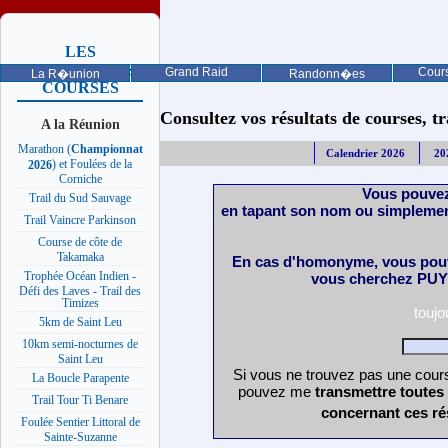
LES
PROCHAINES
Grand Raid
Cours
La R�union
Randonn�es
COURSES
Consultez vos résultats de courses, trai
A la Réunion
Marathon (
Championnat
Calendrier 2026
20
) et Foulées de la
2026
Corniche
Vous pouvez
Trail du Sud Sauvage
en tapant son nom ou simplemen
Trail Vaincre Parkinson
Course de côte de
Takamaka
En cas d'homonyme, vous pouv
Trophée Océan Indien -
vous cherchez PUY 
Défi des Laves - Trail des
Timizes
touj
5km de Saint Leu
10km semi-nocturnes de
Saint Leu
Si vous ne trouvez pas une cours
La Boucle Parapente
pouvez me
transmettre toutes
Trail Tour Ti Benare
concernant ces ré
Foulée Sentier Littoral de
Sainte-Suzanne