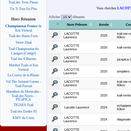
Trail des Trois Pitons
Vous cherchez
LACOTT
Un Ti Tour En Plus
Afficher
éléments
Hors Réunion
Nom Prénom
Année
Co
Championnat France
de
Km Vertical
LACOTTE
trail-ste-v
2026
Trail des Hauts Forts
Laurence
60km
Sierre Zinal
LACOTTE
2026
trail-ven
Trail Championnat du
Laurence
Canigou (Canigó)
LACOTTE
Trail des 6 Burons
2025
picapica
Laurence
Méribel Trails et Km
Vertical
LACOTTE
2025
templiers
Laurence
La Course de la Rhune
Val Tho Summit Games -
LACOTTE
trail-ste-v
2025
Laurence
60km
Trail Pursuit
Marathon du Montcalm -
LACOTTE
2025
trail-ven
Trail des Novis -
Laurence
PICaPICA
TIGNES Trail
echappee-
Lacotte Laurence
2024
63km
Trail des Etoiles 05
LACOTTE
KMV du Criou
2024
diagonale
Laurence
LACOTTE