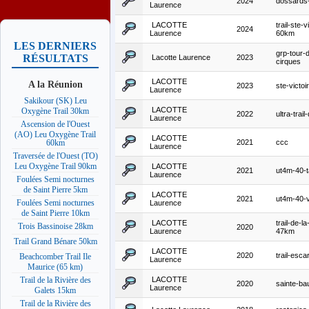
2024
dossard
Laurence
LACOTTE
trail-ste-v
2024
Laurence
60km
LES DERNIERS
grp-tour-
RÉSULTATS
Lacotte Laurence
2023
cirques
LACOTTE
A la Réunion
2023
ste-victo
Laurence
Sakikour (SK) Leu
LACOTTE
Oxygène Trail 30km
2022
ultra-trail
Laurence
Ascension de l'Ouest
(AO) Leu Oxygène Trail
LACOTTE
2021
ccc
60km
Laurence
Traversée de l'Ouest (TO)
Leu Oxygène Trail 90km
LACOTTE
2021
ut4m-40-ta
Laurence
Foulées Semi nocturnes
de Saint Pierre 5km
LACOTTE
2021
ut4m-40-
Foulées Semi nocturnes
Laurence
de Saint Pierre 10km
LACOTTE
trail-de-la
Trois Bassinoise 28km
2020
Laurence
47km
Trail Grand Bénare 50km
LACOTTE
2020
trail-escar
Beachcomber Trail Ile
Laurence
Maurice (65 km)
LACOTTE
Trail de la Rivière des
2020
sainte-b
Laurence
Galets 15km
Trail de la Rivière des