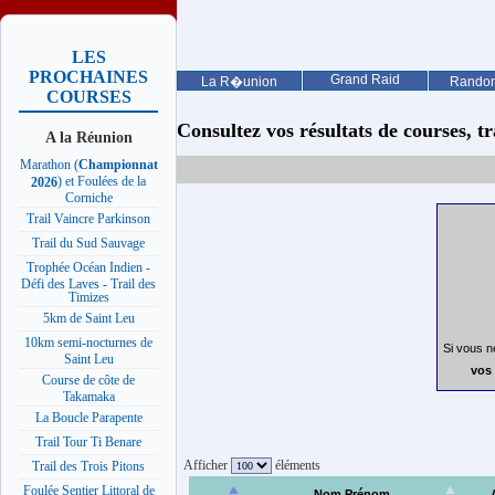
LES
PROCHAINES
Grand Raid
La R�union
Rando
COURSES
Consultez vos résultats de courses, trai
A la Réunion
Marathon (
Championnat
) et Foulées de la
2026
Corniche
Trail Vaincre Parkinson
Trail du Sud Sauvage
Trophée Océan Indien -
Défi des Laves - Trail des
Timizes
5km de Saint Leu
10km semi-nocturnes de
Si vous n
Saint Leu
vos 
Course de côte de
Takamaka
La Boucle Parapente
Trail Tour Ti Benare
Afficher
éléments
Trail des Trois Pitons
Foulée Sentier Littoral de
Nom Prénom