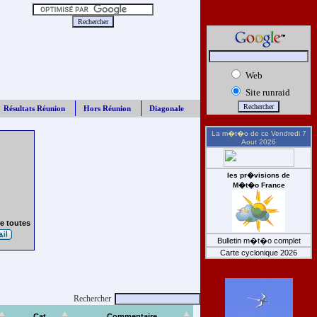
Web
Site runraid
Résultats Réunion
Hors Réunion
Diagonale
La m�t�o de ce
Vendredi 7
Aout 2026
les pr�visions de
M�t�o France
e toutes
Bulletin m�t�o complet
Carte cyclonique 2026
Rechercher
Cat
Commentaire