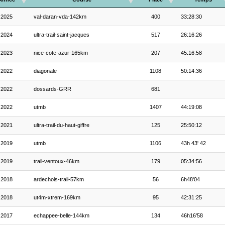
2025
val-daran-vda-142km
400
33:28:30
2024
ultra-trail-saint-jacques
517
26:16:26
2023
nice-cote-azur-165km
207
45:16:58
2022
diagonale
1108
50:14:36
2022
dossards-GRR
681
2022
utmb
1407
44:19:08
2021
ultra-trail-du-haut-giffre
125
25:50:12
2019
utmb
1106
43h 43' 42
2019
trail-ventoux-46km
179
05:34:56
2018
ardechois-trail-57km
56
6h48'04
2018
ut4m-xtrem-169km
95
42:31:25
2017
echappee-belle-144km
134
46h16'58