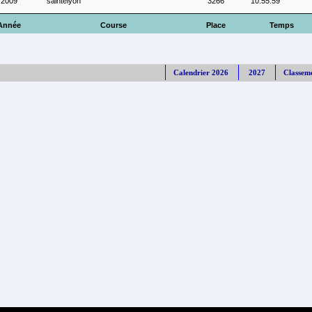
2009
saintelyon
3266
10:55:59
Année
Course
Place
Temps
Calendrier 2026
2027
Classem