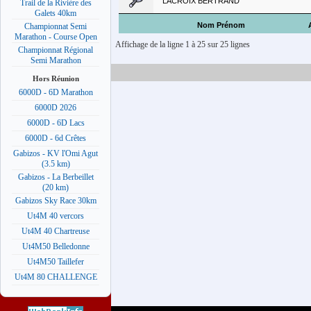
LACROIX BERTRAND
Trail de la Rivière des
Galets 40km
Nom Prénom
Championnat Semi
Marathon - Course Open
Affichage de la ligne 1 à 25 sur 25 lignes
Championnat Régional
Semi Marathon
Hors Réunion
6000D - 6D Marathon
6000D 2026
6000D - 6D Lacs
6000D - 6d Crêtes
Gabizos - KV l'Omi Agut
(3.5 km)
Gabizos - La Berbeillet
(20 km)
Gabizos Sky Race 30km
Ut4M 40 vercors
Ut4M 40 Chartreuse
Ut4M50 Belledonne
Ut4M50 Taillefer
Ut4M 80 CHALLENGE