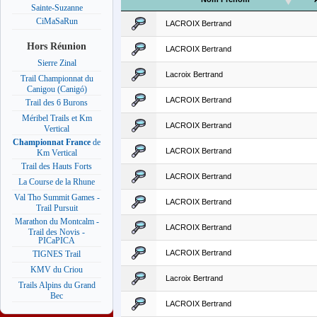
Sainte-Suzanne
CiMaSaRun
LACROIX Bertrand
Hors Réunion
LACROIX Bertrand
Sierre Zinal
Lacroix Bertrand
Trail Championnat du
Canigou (Canigó)
LACROIX Bertrand
Trail des 6 Burons
Méribel Trails et Km
LACROIX Bertrand
Vertical
Championnat France
de
LACROIX Bertrand
Km Vertical
Trail des Hauts Forts
LACROIX Bertrand
La Course de la Rhune
Val Tho Summit Games -
LACROIX Bertrand
Trail Pursuit
Marathon du Montcalm -
LACROIX Bertrand
Trail des Novis -
PICaPICA
LACROIX Bertrand
TIGNES Trail
KMV du Criou
Lacroix Bertrand
Trails Alpins du Grand
Bec
LACROIX Bertrand