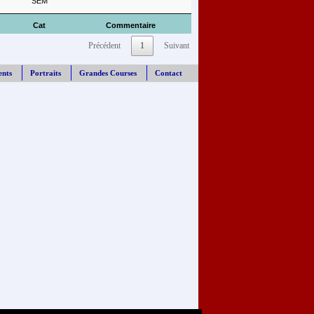
SEM
Cat
Commentaire
Précédent
1
Suivant
ents
Portraits
Grandes Courses
Contact