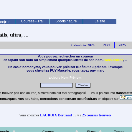
Courses - Trail
Sports nature
Le site
nn�es
ls, ultra, ...
Calendrier 2026
2027
2025
Vous pouvez rechercher un coureur
en tapant son nom ou simplement quelques lettres de son nom,
sans accent
, ...
En cas d'homonyme, vous pouvez préciser le début du prénom : exemple
vous cherchez PUY Marcelle, vous tapez puy marc
toujours
Nom Prénom
e trouvez pas une course, si votre nom est mal orthographié, ... vous pouvez me
transmettr
remarques, vos souhaits, corrections concernant ces résultats
en cliquant sur
Vous cherchez
LACROIX Bertrand
: il y a
25 courses trouvées
Année
Course
Place
Temps