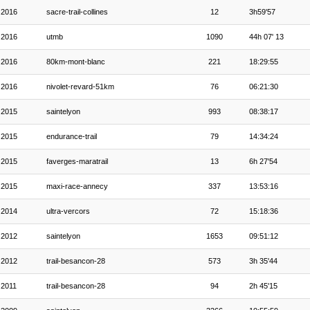
2016
sacre-trail-collines
12
3h59'57
2016
utmb
1090
44h 07' 13
2016
80km-mont-blanc
221
18:29:55
2016
nivolet-revard-51km
76
06:21:30
2015
saintelyon
993
08:38:17
2015
endurance-trail
79
14:34:24
2015
faverges-maratrail
13
6h 27'54
2015
maxi-race-annecy
337
13:53:16
2014
ultra-vercors
72
15:18:36
2012
saintelyon
1653
09:51:12
2012
trail-besancon-28
573
3h 35'44
2011
trail-besancon-28
94
2h 45'15