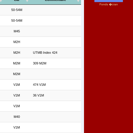
Fonds �cran
50-54M
50-54M
M45
M2H
M2H
UTMB Index 424
M2M
309 M2M
M2M
V1M
474 V1M
V1M
36 V1M
V1M
M40
V1M