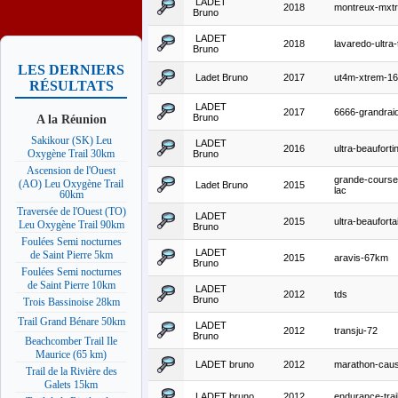
LADET
2018
montreux-mxt
Bruno
LADET
2018
lavaredo-ultra-t
Bruno
LES DERNIERS
Ladet Bruno
2017
ut4m-xtrem-1
RÉSULTATS
LADET
2017
6666-grandrai
A la Réunion
Bruno
Sakikour (SK) Leu
LADET
2016
ultra-beauforti
Oxygène Trail 30km
Bruno
Ascension de l'Ouest
grande-course
(AO) Leu Oxygène Trail
Ladet Bruno
2015
lac
60km
Traversée de l'Ouest (TO)
LADET
2015
ultra-beauforta
Leu Oxygène Trail 90km
Bruno
Foulées Semi nocturnes
LADET
de Saint Pierre 5km
2015
aravis-67km
Bruno
Foulées Semi nocturnes
de Saint Pierre 10km
LADET
2012
tds
Bruno
Trois Bassinoise 28km
Trail Grand Bénare 50km
LADET
2012
transju-72
Bruno
Beachcomber Trail Ile
Maurice (65 km)
LADET bruno
2012
marathon-cau
Trail de la Rivière des
Galets 15km
LADET bruno
2012
endurance-trai