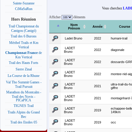
Sainte-Suzanne
Vous cherchez
LADE
CiMaSaRun
Afficher
éléments
Hors Réunion
Nom
Trail Championnat du
Année
Course
Prénom
Canigou (Canigó)
Trail des 6 Burons
Ladet Bruno
2022
humani-trail
Méribel Trails et Km
Vertical
LADET
2022
diagonale
Bruno
Championnat France
de
Km Vertical
LADET
2022
dossards-GR
Trail des Hauts Forts
Bruno
Sierre Zinal
LADET
2022
montee-nid-aig
La Course de la Rhune
Bruno
Val Tho Summit Games -
LADET
ultra-trail-du-h
2021
Trail Pursuit
Bruno
giffre
Marathon du Montcalm -
LADET
Trail des Novis -
2021
montagnhard-
Bruno
PICaPICA
TIGNES Trail
LADET
echappee-bell
2019
Bruno
149km
Trails Alpins du Grand
Bec
LADET
Trail des Etoiles 05
2019
occ
Bruno