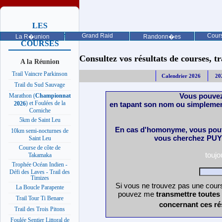
LES
PROCHAINES
Grand Raid
Cours
La R�union
Randonn�es
COURSES
Consultez vos résultats de courses, trai
A la Réunion
Trail Vaincre Parkinson
Calendrier 2026
20
Trail du Sud Sauvage
Vous pouvez
Marathon (
Championnat
) et Foulées de la
en tapant son nom ou simplemen
2026
Corniche
5km de Saint Leu
En cas d'homonyme, vous pouv
10km semi-nocturnes de
vous cherchez PUY 
Saint Leu
Course de côte de
touj
Takamaka
Trophée Océan Indien -
Défi des Laves - Trail des
Timizes
Si vous ne trouvez pas une cours
La Boucle Parapente
pouvez me
transmettre toutes
Trail Tour Ti Benare
concernant ces ré
Trail des Trois Pitons
Foulée Sentier Littoral de