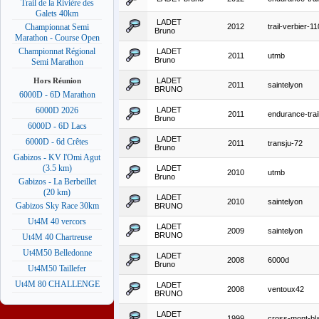
Trail de la Rivière des
Galets 40km
LADET
2012
trail-verbier-1
Championnat Semi
Bruno
Marathon - Course Open
Championnat Régional
LADET
2011
utmb
Bruno
Semi Marathon
LADET
Hors Réunion
2011
saintelyon
BRUNO
6000D - 6D Marathon
LADET
6000D 2026
2011
endurance-trai
Bruno
6000D - 6D Lacs
LADET
6000D - 6d Crêtes
2011
transju-72
Bruno
Gabizos - KV l'Omi Agut
(3.5 km)
LADET
2010
utmb
Bruno
Gabizos - La Berbeillet
(20 km)
LADET
2010
saintelyon
Gabizos Sky Race 30km
BRUNO
Ut4M 40 vercors
LADET
2009
saintelyon
BRUNO
Ut4M 40 Chartreuse
Ut4M50 Belledonne
LADET
2008
6000d
Bruno
Ut4M50 Taillefer
Ut4M 80 CHALLENGE
LADET
2008
ventoux42
BRUNO
LADET
1999
cross-mont-bl