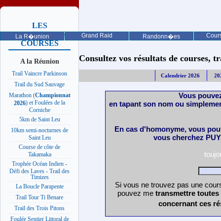
LES
PROCHAINES
Grand Raid
Cours
La R�union
Randonn�es
COURSES
Consultez vos résultats de courses, trai
A la Réunion
Trail Vaincre Parkinson
Calendrier 2026
20
Trail du Sud Sauvage
Vous pouvez
Marathon (
Championnat
) et Foulées de la
en tapant son nom ou simplemen
2026
Corniche
5km de Saint Leu
En cas d'homonyme, vous pouv
10km semi-nocturnes de
vous cherchez PUY 
Saint Leu
Course de côte de
touj
Takamaka
Trophée Océan Indien -
Défi des Laves - Trail des
Timizes
Si vous ne trouvez pas une cours
La Boucle Parapente
pouvez me
transmettre toutes
Trail Tour Ti Benare
concernant ces ré
Trail des Trois Pitons
Foulée Sentier Littoral de