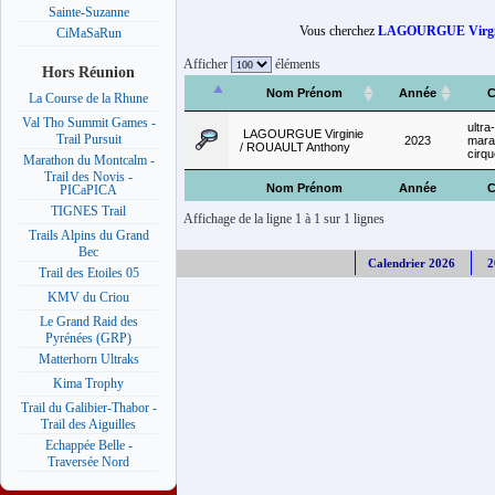
Sainte-Suzanne
Vous cherchez
LAGOURGUE Virgi
CiMaSaRun
Afficher
éléments
Hors Réunion
Nom Prénom
Année
C
La Course de la Rhune
Val Tho Summit Games -
ultra-
LAGOURGUE Virginie
Trail Pursuit
2023
mara
/ ROUAULT Anthony
cirqu
Marathon du Montcalm -
Trail des Novis -
Nom Prénom
Année
C
PICaPICA
TIGNES Trail
Affichage de la ligne 1 à 1 sur 1 lignes
Trails Alpins du Grand
Bec
Calendrier 2026
2
Trail des Etoiles 05
KMV du Criou
Le Grand Raid des
Pyrénées (GRP)
Matterhorn Ultraks
Kima Trophy
Trail du Galibier-Thabor -
Trail des Aiguilles
Echappée Belle -
Traversée Nord