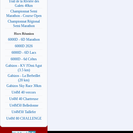
Trail de la Rivière des
Galets 40km
Championnat Semi
Marathon - Course Open
Championnat Régional
Semi Marathon
Hors Réunion
6000D - 6D Marathon
6000D 2026
6000D - 6D Lacs
6000D - 6d Crêtes
Gabizos - KV l'Omi Agut
(3.5 km)
Gabizos - La Berbeillet
(20 km)
Gabizos Sky Race 30km
Ut4M 40 vercors
Ut4M 40 Chartreuse
Ut4M50 Belledonne
Ut4M50 Taillefer
Ut4M 80 CHALLENGE