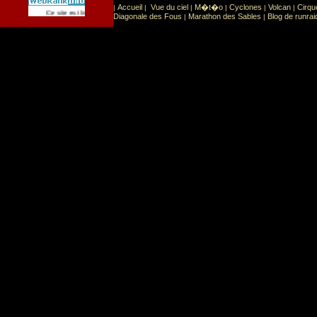
Accueil
Vue du ciel
M�t�o
Cyclones
Volcan
Cirqu
|
|
|
|
|
|
Sport
Sports extr�mes
Ce site est list� dans la cat�gorie
:
Diagonale des Fous
Marathon des Sables
Blog de runrai
|
|