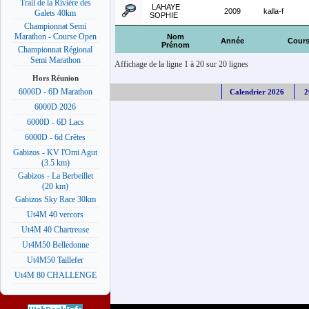
Trail de la Rivière des
LAHAYE
2009
kalla-f
Galets 40km
SOPHIE
Championnat Semi
Marathon - Course Open
Nom
Année
Cour
Prénom
Championnat Régional
Semi Marathon
Affichage de la ligne 1 à 20 sur 20 lignes
Hors Réunion
6000D - 6D Marathon
Calendrier 2026
2
6000D 2026
6000D - 6D Lacs
6000D - 6d Crêtes
Gabizos - KV l'Omi Agut
(3.5 km)
Gabizos - La Berbeillet
(20 km)
Gabizos Sky Race 30km
Ut4M 40 vercors
Ut4M 40 Chartreuse
Ut4M50 Belledonne
Ut4M50 Taillefer
Ut4M 80 CHALLENGE