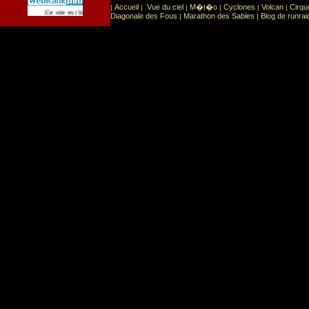
Accueil
Vue du ciel
M�t�o
Cyclones
Volcan
Cirqu
|
|
|
|
|
|
Sport
Sports extr�mes
Ce site est list� dans la cat�gorie
:
Diagonale des Fous
Marathon des Sables
Blog de runrai
|
|