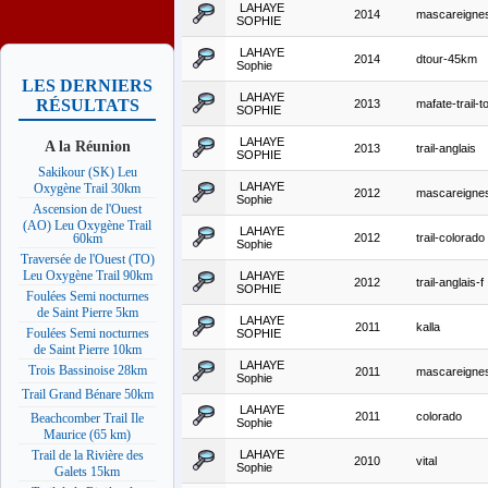
LAHAYE
2014
mascareigne
SOPHIE
LAHAYE
2014
dtour-45km
Sophie
LES DERNIERS
LAHAYE
RÉSULTATS
2013
mafate-trail-t
SOPHIE
LAHAYE
A la Réunion
2013
trail-anglais
SOPHIE
Sakikour (SK) Leu
LAHAYE
Oxygène Trail 30km
2012
mascareigne
Sophie
Ascension de l'Ouest
(AO) Leu Oxygène Trail
LAHAYE
2012
trail-colorado
60km
Sophie
Traversée de l'Ouest (TO)
Leu Oxygène Trail 90km
LAHAYE
2012
trail-anglais-f
SOPHIE
Foulées Semi nocturnes
de Saint Pierre 5km
LAHAYE
2011
kalla
Foulées Semi nocturnes
SOPHIE
de Saint Pierre 10km
LAHAYE
Trois Bassinoise 28km
2011
mascareigne
Sophie
Trail Grand Bénare 50km
LAHAYE
2011
colorado
Beachcomber Trail Ile
Sophie
Maurice (65 km)
LAHAYE
Trail de la Rivière des
2010
vital
Sophie
Galets 15km