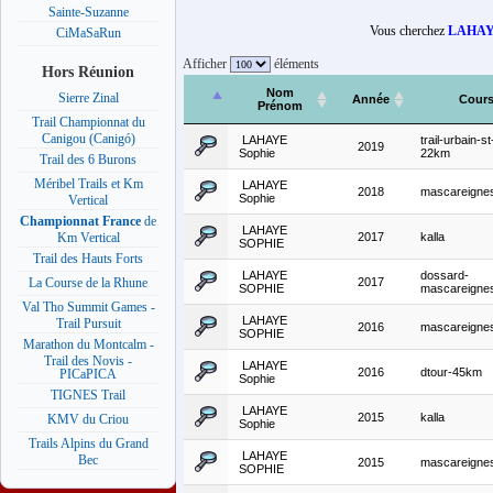
Sainte-Suzanne
Vous cherchez
LAHAY
CiMaSaRun
Afficher
éléments
Hors Réunion
Nom
Sierre Zinal
Année
Cour
Prénom
Trail Championnat du
Canigou (Canigó)
LAHAYE
trail-urbain-s
2019
Sophie
22km
Trail des 6 Burons
Méribel Trails et Km
LAHAYE
2018
mascareigne
Sophie
Vertical
Championnat France
de
LAHAYE
2017
kalla
Km Vertical
SOPHIE
Trail des Hauts Forts
LAHAYE
dossard-
2017
La Course de la Rhune
SOPHIE
mascareigne
Val Tho Summit Games -
LAHAYE
Trail Pursuit
2016
mascareigne
SOPHIE
Marathon du Montcalm -
Trail des Novis -
LAHAYE
2016
dtour-45km
PICaPICA
Sophie
TIGNES Trail
LAHAYE
2015
kalla
KMV du Criou
Sophie
Trails Alpins du Grand
LAHAYE
Bec
2015
mascareigne
SOPHIE