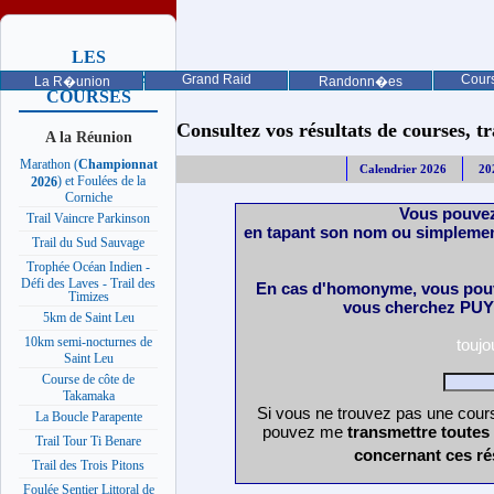
LES
PROCHAINES
Grand Raid
Cours
La R�union
Randonn�es
COURSES
Consultez vos résultats de courses, trai
A la Réunion
Marathon (
Championnat
Calendrier 2026
20
) et Foulées de la
2026
Corniche
Vous pouvez
Trail Vaincre Parkinson
en tapant son nom ou simplemen
Trail du Sud Sauvage
Trophée Océan Indien -
Défi des Laves - Trail des
En cas d'homonyme, vous pouv
Timizes
vous cherchez PUY 
5km de Saint Leu
10km semi-nocturnes de
touj
Saint Leu
Course de côte de
Takamaka
Si vous ne trouvez pas une cours
La Boucle Parapente
pouvez me
transmettre toutes
Trail Tour Ti Benare
concernant ces ré
Trail des Trois Pitons
Foulée Sentier Littoral de