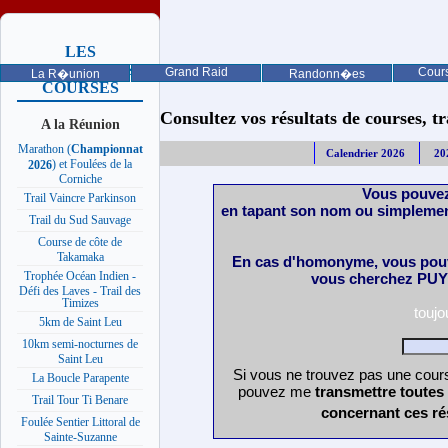
LES
PROCHAINES
Grand Raid
Cours
La R�union
Randonn�es
COURSES
Consultez vos résultats de courses, trai
A la Réunion
Marathon (
Championnat
Calendrier 2026
20
) et Foulées de la
2026
Corniche
Vous pouvez
Trail Vaincre Parkinson
en tapant son nom ou simplemen
Trail du Sud Sauvage
Course de côte de
Takamaka
En cas d'homonyme, vous pouv
Trophée Océan Indien -
vous cherchez PUY 
Défi des Laves - Trail des
Timizes
touj
5km de Saint Leu
10km semi-nocturnes de
Saint Leu
Si vous ne trouvez pas une cours
La Boucle Parapente
pouvez me
transmettre toutes
Trail Tour Ti Benare
concernant ces ré
Foulée Sentier Littoral de
Sainte-Suzanne