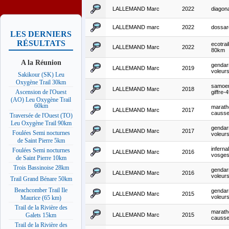
LALLEMAND Marc
2022
diagon
LALLEMAND marc
2022
dossa
LES DERNIERS
RÉSULTATS
ecotrai
LALLEMAND Marc
2022
80km
A la Réunion
genda
LALLEMAND Marc
2019
voleur
Sakikour (SK) Leu
Oxygène Trail 30km
samoen
LALLEMAND Marc
2018
Ascension de l'Ouest
giffre-
(AO) Leu Oxygène Trail
60km
marath
LALLEMAND Marc
2017
causs
Traversée de l'Ouest (TO)
Leu Oxygène Trail 90km
genda
LALLEMAND Marc
2017
Foulées Semi nocturnes
voleur
de Saint Pierre 5km
infernal
Foulées Semi nocturnes
LALLEMAND Marc
2016
vosge
de Saint Pierre 10km
Trois Bassinoise 28km
genda
LALLEMAND Marc
2016
voleur
Trail Grand Bénare 50km
Beachcomber Trail Ile
genda
LALLEMAND Marc
2015
voleur
Maurice (65 km)
Trail de la Rivière des
marath
LALLEMAND Marc
2015
Galets 15km
causs
Trail de la Rivière des