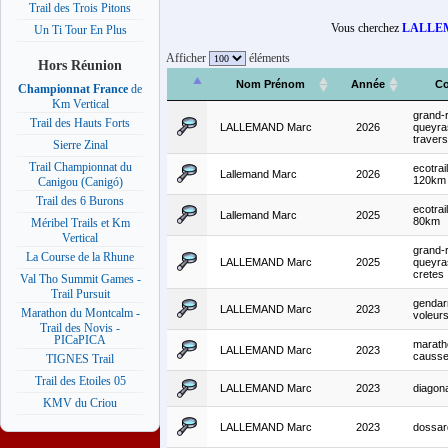
Trail des Trois Pitons
Vous cherchez
LALLE
Un Ti Tour En Plus
Afficher
éléments
Hors Réunion
Nom Prénom
Année
Co
Championnat France
de
Km Vertical
grand-r
Trail des Hauts Forts
LALLEMAND Marc
2026
queyra
traver
Sierre Zinal
Trail Championnat du
ecotrai
Lallemand Marc
2026
120km
Canigou (Canigó)
Trail des 6 Burons
ecotrai
Lallemand Marc
2025
80km
Méribel Trails et Km
Vertical
grand-r
La Course de la Rhune
LALLEMAND Marc
2025
queyras
cretes
Val Tho Summit Games -
Trail Pursuit
genda
LALLEMAND Marc
2023
Marathon du Montcalm -
voleur
Trail des Novis -
PICaPICA
marath
LALLEMAND Marc
2023
causs
TIGNES Trail
Trail des Etoiles 05
LALLEMAND Marc
2023
diagon
KMV du Criou
LALLEMAND Marc
2023
dossa