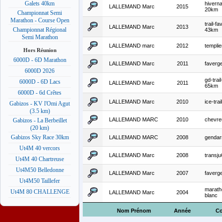
Galets 40km
hivern
LALLEMAND Marc
2015
20km
Championnat Semi
Marathon - Course Open
trail-f
LALLEMAND Marc
2013
Championnat Régional
43km
Semi Marathon
LALLEMAND marc
2012
templie
Hors Réunion
6000D - 6D Marathon
LALLEMAND Marc
2011
faverg
6000D 2026
gd-trai
6000D - 6D Lacs
LALLEMAND Marc
2011
65km
6000D - 6d Crêtes
LALLEMAND Marc
2010
ice-trai
Gabizos - KV l'Omi Agut
(3.5 km)
LALLEMAND MARC
2010
chevre
Gabizos - La Berbeillet
(20 km)
Gabizos Sky Race 30km
LALLEMAND MARC
2008
genda
Ut4M 40 vercors
LALLEMAND Marc
2008
transju
Ut4M 40 Chartreuse
Ut4M50 Belledonne
LALLEMAND Marc
2007
faverg
Ut4M50 Taillefer
marath
Ut4M 80 CHALLENGE
LALLEMAND Marc
2004
blanc
Nom Prénom
Année
Co