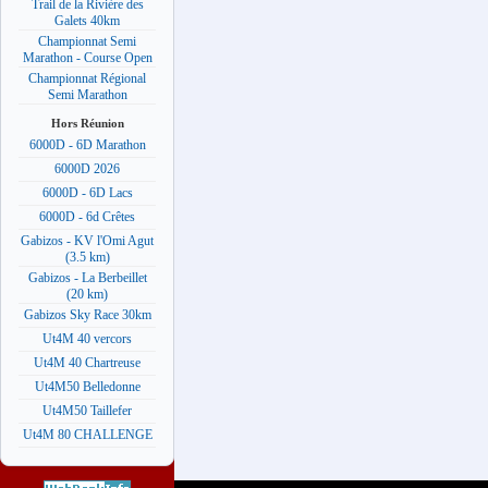
Trail de la Rivière des
Galets 40km
Championnat Semi
Marathon - Course Open
Championnat Régional
Semi Marathon
Hors Réunion
6000D - 6D Marathon
6000D 2026
6000D - 6D Lacs
6000D - 6d Crêtes
Gabizos - KV l'Omi Agut
(3.5 km)
Gabizos - La Berbeillet
(20 km)
Gabizos Sky Race 30km
Ut4M 40 vercors
Ut4M 40 Chartreuse
Ut4M50 Belledonne
Ut4M50 Taillefer
Ut4M 80 CHALLENGE