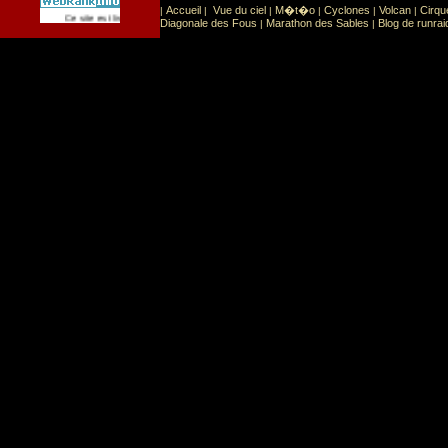
Accueil
Vue du ciel
M�t�o
Cyclones
Volcan
Cirqu
|
|
|
|
|
|
Sport
Sports extr�mes
Ce site est list� dans la cat�gorie
:
Diagonale des Fous
Marathon des Sables
Blog de runrai
|
|