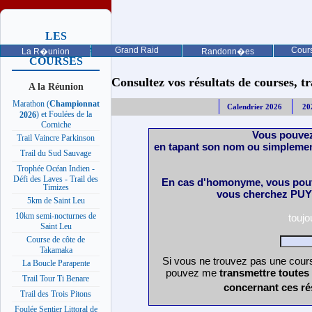
LES
PROCHAINES
Grand Raid
Cours
La R�union
Randonn�es
COURSES
Consultez vos résultats de courses, trai
A la Réunion
Marathon (
Championnat
Calendrier 2026
20
) et Foulées de la
2026
Corniche
Vous pouvez
Trail Vaincre Parkinson
en tapant son nom ou simplemen
Trail du Sud Sauvage
Trophée Océan Indien -
Défi des Laves - Trail des
En cas d'homonyme, vous pouv
Timizes
vous cherchez PUY 
5km de Saint Leu
10km semi-nocturnes de
touj
Saint Leu
Course de côte de
Takamaka
Si vous ne trouvez pas une cours
La Boucle Parapente
pouvez me
transmettre toutes
Trail Tour Ti Benare
concernant ces ré
Trail des Trois Pitons
Foulée Sentier Littoral de