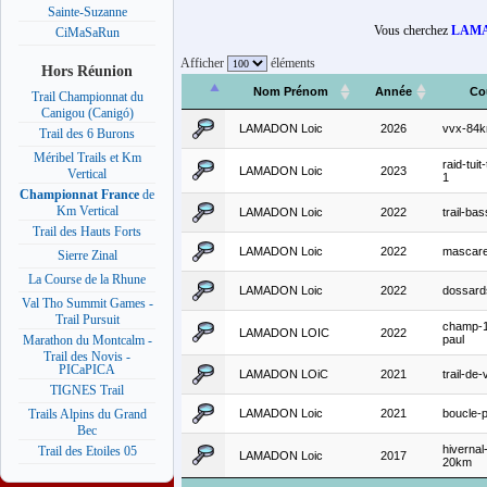
Sainte-Suzanne
Vous cherchez
LAMA
CiMaSaRun
Afficher
éléments
Hors Réunion
Nom Prénom
Année
Co
Trail Championnat du
Canigou (Canigó)
LAMADON Loic
2026
vvx-84
Trail des 6 Burons
Méribel Trails et Km
raid-tuit-
LAMADON Loic
2023
Vertical
1
Championnat France
de
Km Vertical
LAMADON Loic
2022
trail-ba
Trail des Hauts Forts
LAMADON Loic
2022
mascare
Sierre Zinal
La Course de la Rhune
LAMADON Loic
2022
dossar
Val Tho Summit Games -
Trail Pursuit
champ-1
LAMADON LOIC
2022
paul
Marathon du Montcalm -
Trail des Novis -
PICaPICA
LAMADON LOiC
2021
trail-de-v
TIGNES Trail
LAMADON Loic
2021
boucle-
Trails Alpins du Grand
Bec
hivernal
Trail des Etoiles 05
LAMADON Loic
2017
20km