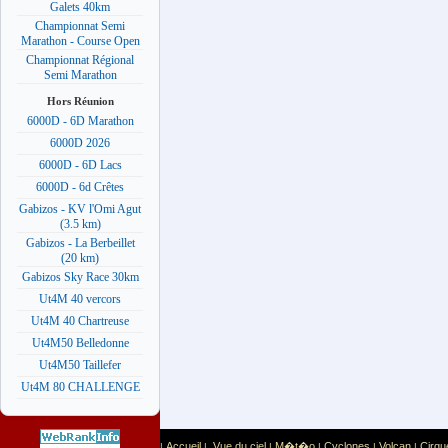
Galets 40km
Championnat Semi
Marathon - Course Open
Championnat Régional
Semi Marathon
Hors Réunion
6000D - 6D Marathon
6000D 2026
6000D - 6D Lacs
6000D - 6d Crêtes
Gabizos - KV l'Omi Agut
(3.5 km)
Gabizos - La Berbeillet
(20 km)
Gabizos Sky Race 30km
Ut4M 40 vercors
Ut4M 40 Chartreuse
Ut4M50 Belledonne
Ut4M50 Taillefer
Ut4M 80 CHALLENGE
Accueil
Vue du ciel
M�t�o
Cyclones
Volcan
Cirqu
|
|
|
|
|
|