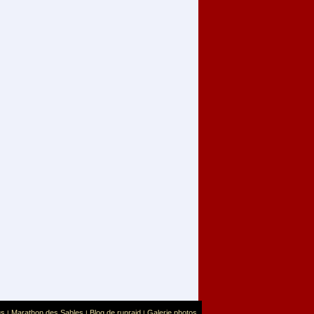
us
Marathon des Sables
Blog de runraid
Galerie photos
|
|
|