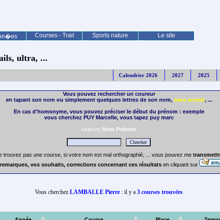
Courses - Trail
Sports nature
Le site
nn�es
ls, ultra, ...
Calendrier 2026
2027
2025
Vous pouvez rechercher un coureur
en tapant son nom ou simplement quelques lettres de son nom,
sans accent
, ...
En cas d'homonyme, vous pouvez préciser le début du prénom : exemple
vous cherchez PUY Marcelle, vous tapez puy marc
toujours
Nom Prénom
e trouvez pas une course, si votre nom est mal orthographié, ... vous pouvez me
transmettr
remarques, vos souhaits, corrections concernant ces résultats
en cliquant sur
Vous cherchez
LAMBALLE Pierre
: il y a
3 courses trouvées
Année
Course
Place
Temp