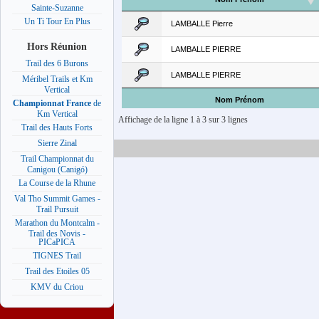
Sainte-Suzanne
Un Ti Tour En Plus
LAMBALLE Pierre
Hors Réunion
LAMBALLE PIERRE
Trail des 6 Burons
LAMBALLE PIERRE
Méribel Trails et Km
Vertical
Nom Prénom
Championnat France
de
Km Vertical
Affichage de la ligne 1 à 3 sur 3 lignes
Trail des Hauts Forts
Sierre Zinal
Trail Championnat du
Canigou (Canigó)
La Course de la Rhune
Val Tho Summit Games -
Trail Pursuit
Marathon du Montcalm -
Trail des Novis -
PICaPICA
TIGNES Trail
Trail des Etoiles 05
KMV du Criou