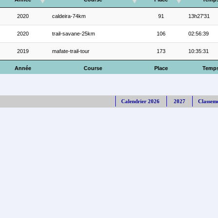
2020
caldeira-74km
91
13h27'31
2020
trail-savane-25km
106
02:56:39
2019
mafate-trail-tour
173
10:35:31
Année
Course
Place
Temp
Calendrier 2026
2027
Classem