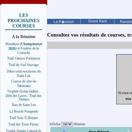
LES
PROCHAINES
Grand Raid
La R�union
Rando
COURSES
Consultez vos résultats de courses, trai
A la Réunion
Marathon (
Championnat
) et Foulées de la
2026
Corniche
Trail Vaincre Parkinson
Trail du Sud Sauvage
10km semi-nocturnes de
Saint Leu
Course de côte de
Takamaka
Trophée Océan Indien -
Si vous n
Défi des Laves - Trail des
vos 
Timizes
5km de Saint Leu
La Boucle Parapente
Trail Tour Ti Benare
Afficher
éléments
Trail des Trois Pitons
Foulée Sentier Littoral de
Nom Prénom