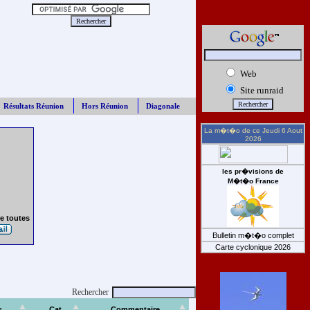
Web
Site runraid
Résultats Réunion
Hors Réunion
Diagonale
La m�t�o de ce
Jeudi 6 Aout
2026
les pr�visions de
M�t�o France
e toutes
Bulletin m�t�o complet
Carte cyclonique 2026
Rechercher
s
Cat
Commentaire