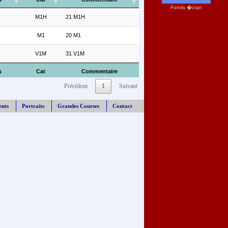
Fonds �cran
M1H
21 M1H
M1
20 M1
V1M
31 V1M
s
Cat
Commentaire
Précédent
1
Suivant
ents
Portraits
Grandes Courses
Contact