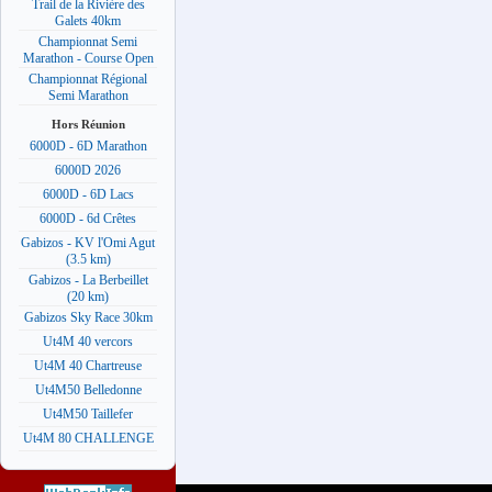
Trail de la Rivière des
Galets 40km
Championnat Semi
Marathon - Course Open
Championnat Régional
Semi Marathon
Hors Réunion
6000D - 6D Marathon
6000D 2026
6000D - 6D Lacs
6000D - 6d Crêtes
Gabizos - KV l'Omi Agut
(3.5 km)
Gabizos - La Berbeillet
(20 km)
Gabizos Sky Race 30km
Ut4M 40 vercors
Ut4M 40 Chartreuse
Ut4M50 Belledonne
Ut4M50 Taillefer
Ut4M 80 CHALLENGE