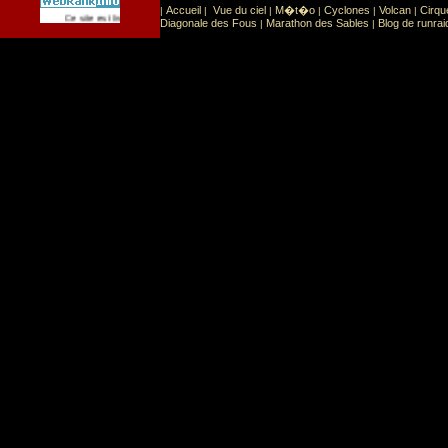
Accueil
Vue du ciel
M�t�o
Cyclones
Volcan
Cirqu
|
|
|
|
|
|
Sport
Sports extr�mes
Ce site est list� dans la cat�gorie
:
Diagonale des Fous
Marathon des Sables
Blog de runrai
|
|