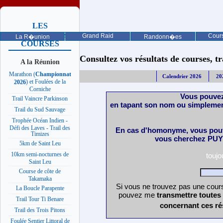
LES
PROCHAINES
Grand Raid
Cours
La R�union
Randonn�es
COURSES
Consultez vos résultats de courses, trai
A la Réunion
Marathon (
Championnat
Calendrier 2026
20
) et Foulées de la
2026
Corniche
Vous pouvez
Trail Vaincre Parkinson
en tapant son nom ou simplemen
Trail du Sud Sauvage
Trophée Océan Indien -
Défi des Laves - Trail des
En cas d'homonyme, vous pouv
Timizes
vous cherchez PUY 
5km de Saint Leu
10km semi-nocturnes de
touj
Saint Leu
Course de côte de
Takamaka
Si vous ne trouvez pas une cours
La Boucle Parapente
pouvez me
transmettre toutes
Trail Tour Ti Benare
concernant ces ré
Trail des Trois Pitons
Foulée Sentier Littoral de