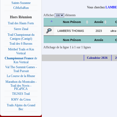
Sainte-Suzanne
Vous cherchez
LAMBE
CiMaSaRun
Afficher
éléments
Hors Réunion
Nom Prénom
Année
C
Trail des Hauts Forts
Sierre Zinal
LAMBERS THOMAS
2023
ultr
Trail Championnat du
Canigou (Canigó)
Nom Prénom
Année
C
Trail des 6 Burons
Affichage de la ligne 1 à 1 sur 1 lignes
Méribel Trails et Km
Vertical
Calendrier 2026
2
Championnat France
de
Km Vertical
Val Tho Summit Games -
Trail Pursuit
La Course de la Rhune
Marathon du Montcalm -
Trail des Novis -
PICaPICA
TIGNES Trail
KMV du Criou
Trails Alpins du Grand
Bec