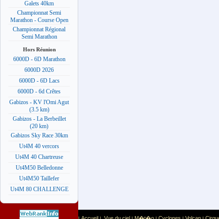
Galets 40km
Championnat Semi
Marathon - Course Open
Championnat Régional
Semi Marathon
Hors Réunion
6000D - 6D Marathon
6000D 2026
6000D - 6D Lacs
6000D - 6d Crêtes
Gabizos - KV l'Omi Agut
(3.5 km)
Gabizos - La Berbeillet
(20 km)
Gabizos Sky Race 30km
Ut4M 40 vercors
Ut4M 40 Chartreuse
Ut4M50 Belledonne
Ut4M50 Taillefer
Ut4M 80 CHALLENGE
Accueil
Vue du ciel
M�t�o
Cyclones
Volcan
Cirqu
|
|
|
|
|
|