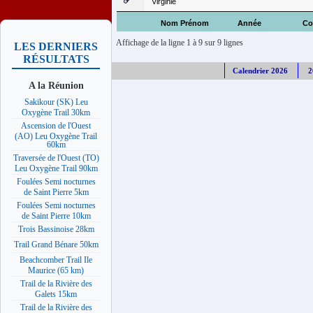
Virginie
Nom Prénom
Année
Co
Affichage de la ligne 1 à 9 sur 9 lignes
LES DERNIERS
RÉSULTATS
Calendrier 2026
2
A la Réunion
Sakikour (SK) Leu
Oxygène Trail 30km
Ascension de l'Ouest
(AO) Leu Oxygène Trail
60km
Traversée de l'Ouest (TO)
Leu Oxygène Trail 90km
Foulées Semi nocturnes
de Saint Pierre 5km
Foulées Semi nocturnes
de Saint Pierre 10km
Trois Bassinoise 28km
Trail Grand Bénare 50km
Beachcomber Trail Ile
Maurice (65 km)
Trail de la Rivière des
Galets 15km
Trail de la Rivière des