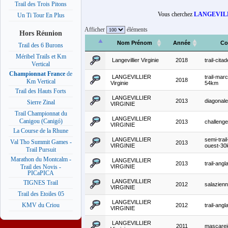
Trail des Trois Pitons
Vous cherchez
LANGEVILL
Un Ti Tour En Plus
Afficher
éléments
Hors Réunion
Nom Prénom
Année
Co
Trail des 6 Burons
Méribel Trails et Km
Langevillier Virginie
2018
trail-cit
Vertical
Championnat France
de
LANGEVILLIER
trail-mar
2018
Km Vertical
Virginie
54km
Trail des Hauts Forts
LANGEVILLIER
2013
diagonale
Sierre Zinal
VIRGINIE
Trail Championnat du
LANGEVILLIER
Canigou (Canigó)
2013
challenge-
VIRGINIE
La Course de la Rhune
LANGEVILLIER
semi-trai
Val Tho Summit Games -
2013
VIRGINIE
ouest-3
Trail Pursuit
Marathon du Montcalm -
LANGEVILLIER
2013
trail-angl
VIRGINIE
Trail des Novis -
PICaPICA
LANGEVILLIER
TIGNES Trail
2012
salazien
VIRGINIE
Trail des Etoiles 05
LANGEVILLIER
KMV du Criou
2012
trail-angla
VIRGINIE
LANGEVILLIER
2011
mascarei