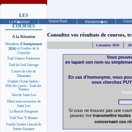
LES
PROCHAINES
Grand Raid
Cours
La R�union
Randonn�es
COURSES
Consultez vos résultats de courses, trai
A la Réunion
Marathon (
Championnat
Calendrier 2026
20
) et Foulées de la
2026
Corniche
Vous pouvez
Trail Vaincre Parkinson
en tapant son nom ou simplemen
Trail du Sud Sauvage
Course de côte de
Takamaka
En cas d'homonyme, vous pouv
Trophée Océan Indien -
vous cherchez PUY 
Défi des Laves - Trail des
Timizes
touj
5km de Saint Leu
10km semi-nocturnes de
Saint Leu
Si vous ne trouvez pas une cours
La Boucle Parapente
pouvez me
transmettre toutes
Trail Tour Ti Benare
concernant ces ré
Foulée Sentier Littoral de
Sainte-Suzanne