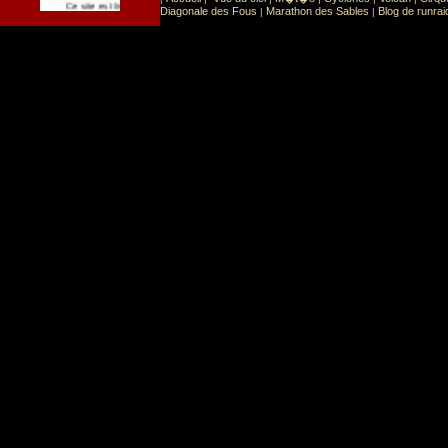
Sport
Sports extr�mes
Ce site est list� dans la cat�gorie
:
Diagonale des Fous
Marathon des Sables
Blog de runrai
|
|