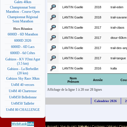
Galets 40km
LANTIN Gaelle
2018
trail-eden
Championnat Semi
Marathon - Course Open
Championnat Régional
LANTIN Gaelle
2018
trail-savan
Semi Marathon
LANTIN Gaelle
2017
trail-cilaos
Hors Réunion
6000D - 6D Marathon
LANTIN Gaelle
2017
dtour-60km
6000D 2026
6000D - 6D Lacs
LANTIN Gaelle
2017
trail-des-an
6000D - 6d Crêtes
LANTIN Gaelle
2017
trail-tangue
Gabizos - KV l'Omi Agut
(3.5 km)
LANTIN Gaelle
2016
kalla
Gabizos - La Berbeillet
(20 km)
Nom
Gabizos Sky Race 30km
Année
Cou
Prénom
Ut4M 40 vercors
Affichage de la ligne 1 à 28 sur 28 lignes
Ut4M 40 Chartreuse
Ut4M50 Belledonne
Calendrier 2026
2
Ut4M50 Taillefer
Ut4M 80 CHALLENGE
Accueil
Vue du ciel
M�t�o
Cyclones
Volcan
Cirqu
|
|
|
|
|
|