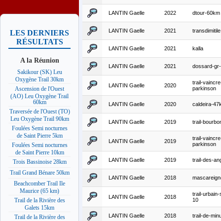
LANTIN Gaelle
2022
dtour-60km
LANTIN Gaelle
2021
transdimitile
LES DERNIERS
RÉSULTATS
LANTIN Gaelle
2021
kalla
A la Réunion
LANTIN Gaelle
2021
dossard-gr-
Sakikour (SK) Leu
Oxygène Trail 30km
trail-vaincre
LANTIN Gaelle
2020
parkinson
Ascension de l'Ouest
(AO) Leu Oxygène Trail
60km
LANTIN Gaelle
2020
caldeira-4
Traversée de l'Ouest (TO)
Leu Oxygène Trail 90km
LANTIN Gaelle
2019
trail-bourbo
Foulées Semi nocturnes
de Saint Pierre 5km
trail-vaincre
LANTIN Gaelle
2019
parkinson
Foulées Semi nocturnes
de Saint Pierre 10km
LANTIN Gaelle
2019
trail-des-an
Trois Bassinoise 28km
Trail Grand Bénare 50km
LANTIN Gaelle
2018
mascareign
Beachcomber Trail Ile
Maurice (65 km)
trail-urbain-
LANTIN Gaelle
2018
10
Trail de la Rivière des
Galets 15km
LANTIN Gaelle
2018
trail-de-minu
Trail de la Rivière des