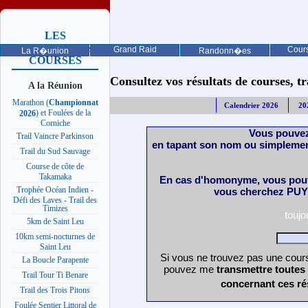
LES
PROCHAINES
Grand Raid
Cours
La R�union
Randonn�es
COURSES
Consultez vos résultats de courses, trai
A la Réunion
Marathon (
Championnat
Calendrier 2026
20
) et Foulées de la
2026
Corniche
Vous pouvez
Trail Vaincre Parkinson
en tapant son nom ou simplemen
Trail du Sud Sauvage
Course de côte de
Takamaka
En cas d'homonyme, vous pouv
Trophée Océan Indien -
vous cherchez PUY 
Défi des Laves - Trail des
Timizes
touj
5km de Saint Leu
10km semi-nocturnes de
Saint Leu
Si vous ne trouvez pas une cours
La Boucle Parapente
pouvez me
transmettre toutes
Trail Tour Ti Benare
concernant ces ré
Trail des Trois Pitons
Foulée Sentier Littoral de