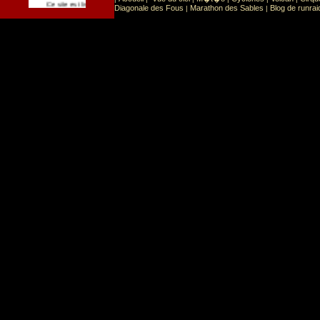
Sport
Sports extr�mes
Ce site est list� dans la cat�gorie
:
Diagonale des Fous
Marathon des Sables
Blog de runrai
|
|