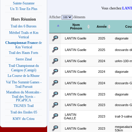
Sainte-Suzanne
Vous cherchez
LANTI
Un Ti Tour En Plus
Afficher
éléments
Hors Réunion
Nom
Trail des 6 Burons
Année
Cou
Prénom
Méribel Trails et Km
Vertical
LANTIN Gaelle
2025
diagonale
Championnat France
de
Km Vertical
LANTIN Gaelle
2025
dossards-d
Trail des Hauts Forts
Sierre Zinal
LANTIN Gaelle
2024
ut4m-100-m
Trail Championnat du
Canigou (Canigó)
LANTIN Gaelle
2024
diagonale
La Course de la Rhune
Val Tho Summit Games -
LANTIN Gaelle
2024
dossards-
Trail Pursuit
Marathon du Montcalm -
LANTIN Gaelle
2023
diagonale
Trail des Novis -
PICaPICA
LANTIN Gaelle
2023
dossards-
TIGNES Trail
Trail des Etoiles 05
LANTIN
2023
trail-3-salin
GAeLLE
KMV du Criou
megasalazi
LANTIN Gaelle
2023
53km