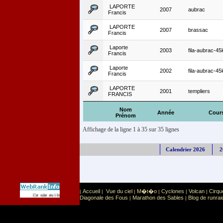
LAPORTE
2007
aubrac
Francis
LAPORTE
2007
brassac
Francis
Laporte
2003
fila-aubrac-4
Francis
Laporte
2002
fila-aubrac-4
Francis
LAPORTE
2001
templiers
FRANCIS
Nom
Année
Cour
Prénom
Affichage de la ligne 1 à 35 sur 35 lignes
Calendrier 2026
2
Accueil
Vue du ciel
M�t�o
Cyclones
Volcan
Cirqu
|
|
|
|
|
|
Sport
Sports extr�mes
Ce site est list� dans la cat�gorie
:
Diagonale des Fous
Marathon des Sables
Blog de runrai
|
|