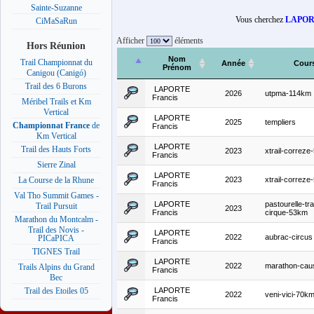
Sainte-Suzanne
Vous cherchez
LAPORT
CiMaSaRun
Afficher
éléments
Hors Réunion
Nom
Trail Championnat du
Année
Cour
Prénom
Canigou (Canigó)
Trail des 6 Burons
LAPORTE
2026
utpma-114km
Francis
Méribel Trails et Km
Vertical
LAPORTE
2025
templiers
Championnat France
de
Francis
Km Vertical
LAPORTE
Trail des Hauts Forts
2023
xtrail-correz
Francis
Sierre Zinal
LAPORTE
2023
xtrail-correz
La Course de la Rhune
Francis
Val Tho Summit Games -
LAPORTE
pastourelle-tra
Trail Pursuit
2023
Francis
cirque-53km
Marathon du Montcalm -
Trail des Novis -
LAPORTE
2022
aubrac-circus
PICaPICA
Francis
TIGNES Trail
LAPORTE
2022
marathon-cau
Trails Alpins du Grand
Francis
Bec
LAPORTE
Trail des Etoiles 05
2022
veni-vici-70k
Francis