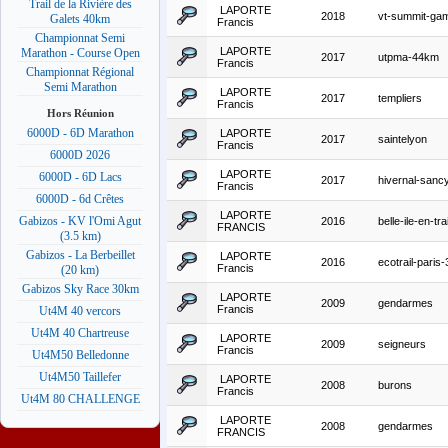
Trail de la Rivière des
LAPORTE
2018
vt-summit-ga
Galets 40km
Francis
Championnat Semi
LAPORTE
Marathon - Course Open
2017
utpma-44km
Francis
Championnat Régional
Semi Marathon
LAPORTE
2017
templiers
Francis
Hors Réunion
6000D - 6D Marathon
LAPORTE
2017
saintelyon
Francis
6000D 2026
LAPORTE
6000D - 6D Lacs
2017
hivernal-san
Francis
6000D - 6d Crêtes
LAPORTE
Gabizos - KV l'Omi Agut
2016
belle-ile-en-trai
FRANCIS
(3.5 km)
Gabizos - La Berbeillet
LAPORTE
2016
ecotrail-paris
Francis
(20 km)
Gabizos Sky Race 30km
LAPORTE
2009
gendarmes
Francis
Ut4M 40 vercors
Ut4M 40 Chartreuse
LAPORTE
2009
seigneurs
Francis
Ut4M50 Belledonne
Ut4M50 Taillefer
LAPORTE
2008
burons
Francis
Ut4M 80 CHALLENGE
LAPORTE
2008
gendarmes
FRANCIS