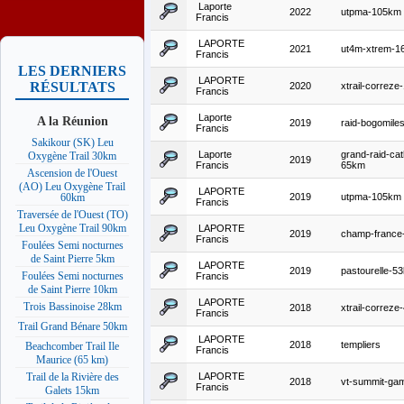
Laporte
2022
utpma-105km
Francis
LAPORTE
2021
ut4m-xtrem-1
Francis
LES DERNIERS
LAPORTE
RÉSULTATS
2020
xtrail-correz
Francis
Laporte
A la Réunion
2019
raid-bogomile
Francis
Sakikour (SK) Leu
Laporte
grand-raid-ca
Oxygène Trail 30km
2019
Francis
65km
Ascension de l'Ouest
(AO) Leu Oxygène Trail
LAPORTE
2019
utpma-105km
60km
Francis
Traversée de l'Ouest (TO)
Leu Oxygène Trail 90km
LAPORTE
2019
champ-france-t
Francis
Foulées Semi nocturnes
de Saint Pierre 5km
LAPORTE
2019
pastourelle-5
Foulées Semi nocturnes
Francis
de Saint Pierre 10km
LAPORTE
Trois Bassinoise 28km
2018
xtrail-correz
Francis
Trail Grand Bénare 50km
LAPORTE
2018
templiers
Beachcomber Trail Ile
Francis
Maurice (65 km)
LAPORTE
Trail de la Rivière des
2018
vt-summit-ga
Francis
Galets 15km