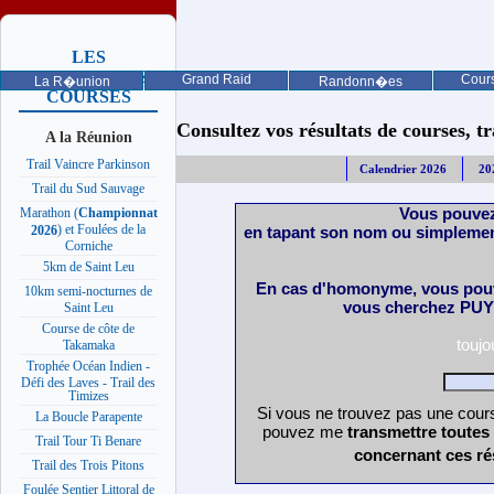
LES
PROCHAINES
Grand Raid
Cours
La R�union
Randonn�es
COURSES
Consultez vos résultats de courses, trai
A la Réunion
Trail Vaincre Parkinson
Calendrier 2026
20
Trail du Sud Sauvage
Vous pouvez
Marathon (
Championnat
) et Foulées de la
en tapant son nom ou simplemen
2026
Corniche
5km de Saint Leu
En cas d'homonyme, vous pouv
10km semi-nocturnes de
vous cherchez PUY 
Saint Leu
Course de côte de
touj
Takamaka
Trophée Océan Indien -
Défi des Laves - Trail des
Timizes
Si vous ne trouvez pas une cours
La Boucle Parapente
pouvez me
transmettre toutes
Trail Tour Ti Benare
concernant ces ré
Trail des Trois Pitons
Foulée Sentier Littoral de