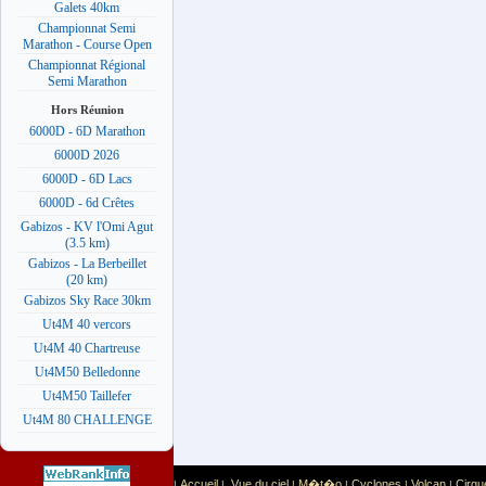
Galets 40km
Championnat Semi
Marathon - Course Open
Championnat Régional
Semi Marathon
Hors Réunion
6000D - 6D Marathon
6000D 2026
6000D - 6D Lacs
6000D - 6d Crêtes
Gabizos - KV l'Omi Agut
(3.5 km)
Gabizos - La Berbeillet
(20 km)
Gabizos Sky Race 30km
Ut4M 40 vercors
Ut4M 40 Chartreuse
Ut4M50 Belledonne
Ut4M50 Taillefer
Ut4M 80 CHALLENGE
Accueil
Vue du ciel
M�t�o
Cyclones
Volcan
Cirqu
|
|
|
|
|
|