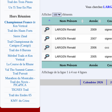
Trail des Trois Pitons
Vous cherchez
LARG
Un Ti Tour En Plus
Afficher
éléments
Hors Réunion
Nom Prénom
Année
Cou
Championnat France
de
Km Vertical
LARGEN Renald
2009
signe
Trail des Hauts Forts
Sierre Zinal
LARGEN Renald
2007
signe
Trail Championnat du
Canigou (Canigó)
LARGEN Renald
2006
ccc
Trail des 6 Burons
Méribel Trails et Km
LARGEN Renald
2005
signe
Vertical
La Course de la Rhune
Nom Prénom
Année
Cou
Val Tho Summit Games -
Affichage de la ligne 1 à 4 sur 4 lignes
Trail Pursuit
Marathon du Montcalm -
Trail des Novis -
Calendrier 2026
2
PICaPICA
TIGNES Trail
Trail des Etoiles 05
KMV du Criou