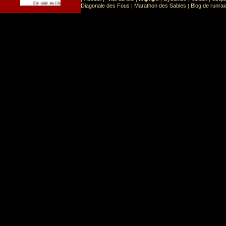
Sport
Sports extr�mes
Ce site est list� dans la cat�gorie
:
Diagonale des Fous
Marathon des Sables
Blog de runrai
|
|