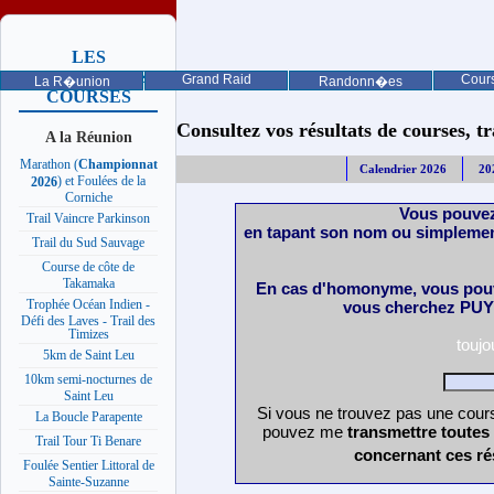
LES
PROCHAINES
Grand Raid
Cours
La R�union
Randonn�es
COURSES
Consultez vos résultats de courses, trai
A la Réunion
Marathon (
Championnat
Calendrier 2026
20
) et Foulées de la
2026
Corniche
Vous pouvez
Trail Vaincre Parkinson
en tapant son nom ou simplemen
Trail du Sud Sauvage
Course de côte de
Takamaka
En cas d'homonyme, vous pouv
Trophée Océan Indien -
vous cherchez PUY 
Défi des Laves - Trail des
Timizes
touj
5km de Saint Leu
10km semi-nocturnes de
Saint Leu
Si vous ne trouvez pas une cours
La Boucle Parapente
pouvez me
transmettre toutes
Trail Tour Ti Benare
concernant ces ré
Foulée Sentier Littoral de
Sainte-Suzanne