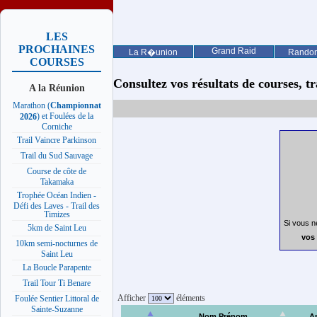
LES
PROCHAINES
Grand Raid
La R�union
Rando
COURSES
Consultez vos résultats de courses, trai
A la Réunion
Marathon (
Championnat
) et Foulées de la
2026
Corniche
Trail Vaincre Parkinson
Trail du Sud Sauvage
Course de côte de
Takamaka
Trophée Océan Indien -
Défi des Laves - Trail des
Timizes
Si vous n
5km de Saint Leu
vos 
10km semi-nocturnes de
Saint Leu
La Boucle Parapente
Trail Tour Ti Benare
Afficher
éléments
Foulée Sentier Littoral de
Sainte-Suzanne
Nom Prénom
A