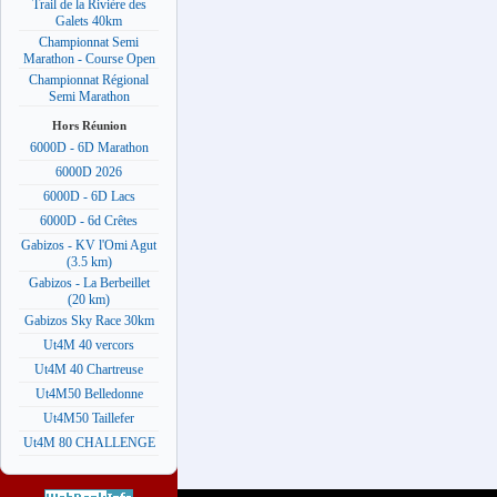
Trail de la Rivière des
Galets 40km
Championnat Semi
Marathon - Course Open
Championnat Régional
Semi Marathon
Hors Réunion
6000D - 6D Marathon
6000D 2026
6000D - 6D Lacs
6000D - 6d Crêtes
Gabizos - KV l'Omi Agut
(3.5 km)
Gabizos - La Berbeillet
(20 km)
Gabizos Sky Race 30km
Ut4M 40 vercors
Ut4M 40 Chartreuse
Ut4M50 Belledonne
Ut4M50 Taillefer
Ut4M 80 CHALLENGE