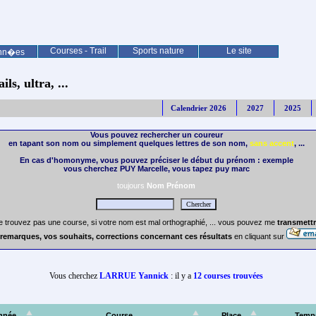
Courses - Trail
Sports nature
Le site
nn�es
ls, ultra, ...
Calendrier 2026
2027
2025
Vous pouvez rechercher un coureur
en tapant son nom ou simplement quelques lettres de son nom,
sans accent
, ...
En cas d'homonyme, vous pouvez préciser le début du prénom : exemple
vous cherchez PUY Marcelle, vous tapez puy marc
toujours
Nom Prénom
e trouvez pas une course, si votre nom est mal orthographié, ... vous pouvez me
transmettr
remarques, vos souhaits, corrections concernant ces résultats
en cliquant sur
Vous cherchez
LARRUE Yannick
: il y a
12 courses trouvées
nnée
Course
Place
Temp