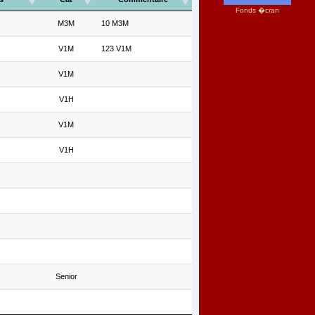
Fonds �cran
M3M
10 M3M
V1M
123 V1M
V1M
V1H
V1M
V1H
Senior