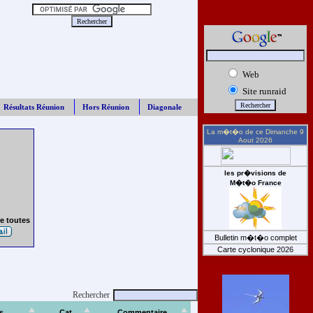
Web
Site runraid
Résultats Réunion
Hors Réunion
Diagonale
La m�t�o de ce
Dimanche 9
Aout 2026
les pr�visions de
M�t�o France
e toutes
Bulletin m�t�o complet
Carte cyclonique 2026
Rechercher
s
Cat
Commentaire