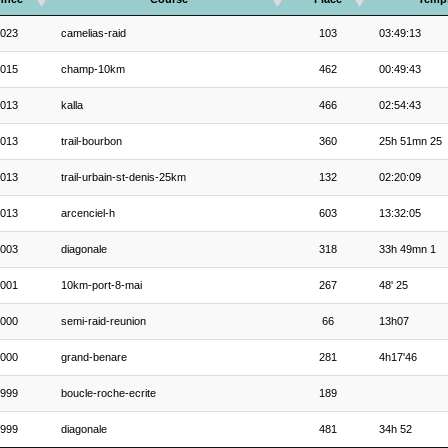
023
camelias-raid
103
03:49:13
015
champ-10km
462
00:49:43
013
kalla
466
02:54:43
013
trail-bourbon
360
25h 51mn 25
013
trail-urbain-st-denis-25km
132
02:20:09
013
arcenciel-h
603
13:32:05
003
diagonale
318
33h 49mn 1
001
10km-port-8-mai
267
48' 25
000
semi-raid-reunion
66
13h07
000
grand-benare
281
4h17'46
999
boucle-roche-ecrite
189
999
diagonale
481
34h 52