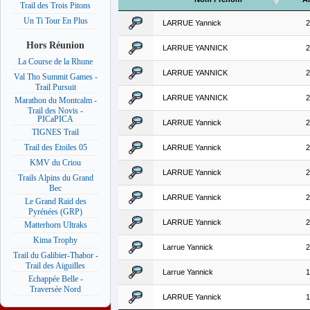
Trail des Trois Pitons
Un Ti Tour En Plus
LARRUE Yannick
2
Hors Réunion
LARRUE YANNICK
2
La Course de la Rhune
LARRUE YANNICK
2
Val Tho Summit Games -
Trail Pursuit
LARRUE YANNICK
2
Marathon du Montcalm -
Trail des Novis -
PICaPICA
LARRUE Yannick
2
TIGNES Trail
Trail des Etoiles 05
LARRUE Yannick
2
KMV du Criou
LARRUE Yannick
2
Trails Alpins du Grand
Bec
LARRUE Yannick
2
Le Grand Raid des
Pyrénées (GRP)
LARRUE Yannick
2
Matterhorn Ultraks
Kima Trophy
Larrue Yannick
2
Trail du Galibier-Thabor -
Trail des Aiguilles
Larrue Yannick
1
Echappée Belle -
Traversée Nord
LARRUE Yannick
1