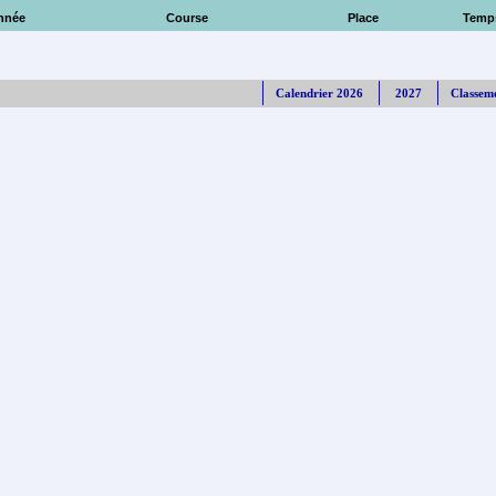
nnée
Course
Place
Temp
Calendrier 2026
2027
Classem