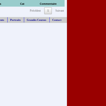
s
Cat
Commentaire
Précédent
1
Suivant
ents
Portraits
Grandes Courses
Contact