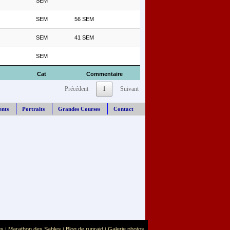
SEM
SEM
56 SEM
SEM
41 SEM
SEM
Cat
Commentaire
Précédent
1
Suivant
ents
Portraits
Grandes Courses
Contact
us
Marathon des Sables
Blog de runraid
Galerie photos
|
|
|