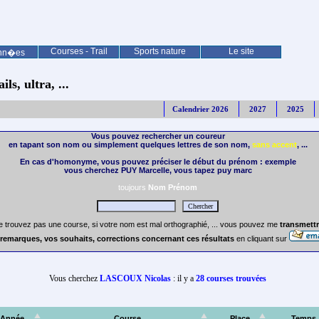
Courses - Trail
Sports nature
Le site
nn�es
ls, ultra, ...
Calendrier 2026
2027
2025
Vous pouvez rechercher un coureur
en tapant son nom ou simplement quelques lettres de son nom,
sans accent
, ...
En cas d'homonyme, vous pouvez préciser le début du prénom : exemple
vous cherchez PUY Marcelle, vous tapez puy marc
toujours
Nom Prénom
e trouvez pas une course, si votre nom est mal orthographié, ... vous pouvez me
transmettr
remarques, vos souhaits, corrections concernant ces résultats
en cliquant sur
Vous cherchez
LASCOUX Nicolas
: il y a
28 courses trouvées
Année
Course
Place
Temps