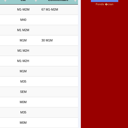
Fonds �cran
M1-M2M
67 M1-M2M
M40
M1 M2M
M1M
30 M1M
M1 M2H
M1-M2H
M1M
M35
SEM
M0M
M35
M0M