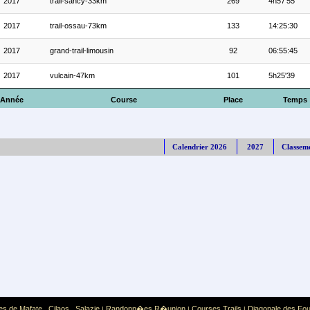
2017
trail-sancy-33km
269
4h57'55
2017
trail-ossau-73km
133
14:25:30
2017
grand-trail-limousin
92
06:55:45
2017
vulcain-47km
101
5h25'39
Année
Course
Place
Temps
Calendrier 2026
2027
Classem
es de Mafate
Cilaos
Salazie
Randonn�es R�union
Courses Trails
Diagonale des Fo
,
,
|
|
|