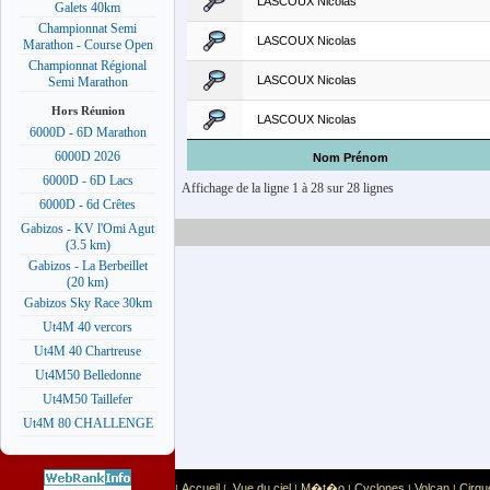
LASCOUX Nicolas
Galets 40km
Championnat Semi
LASCOUX Nicolas
Marathon - Course Open
Championnat Régional
LASCOUX Nicolas
Semi Marathon
Hors Réunion
LASCOUX Nicolas
6000D - 6D Marathon
6000D 2026
Nom Prénom
6000D - 6D Lacs
Affichage de la ligne 1 à 28 sur 28 lignes
6000D - 6d Crêtes
Gabizos - KV l'Omi Agut
(3.5 km)
Gabizos - La Berbeillet
(20 km)
Gabizos Sky Race 30km
Ut4M 40 vercors
Ut4M 40 Chartreuse
Ut4M50 Belledonne
Ut4M50 Taillefer
Ut4M 80 CHALLENGE
Accueil
Vue du ciel
M�t�o
Cyclones
Volcan
Cirqu
|
|
|
|
|
|