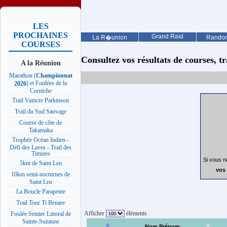
LES
PROCHAINES
Grand Raid
La R�union
Rando
COURSES
Consultez vos résultats de courses, trai
A la Réunion
Marathon (
Championnat
) et Foulées de la
2026
Corniche
Trail Vaincre Parkinson
Trail du Sud Sauvage
Course de côte de
Takamaka
Trophée Océan Indien -
Défi des Laves - Trail des
Timizes
Si vous n
5km de Saint Leu
vos 
10km semi-nocturnes de
Saint Leu
La Boucle Parapente
Trail Tour Ti Benare
Afficher
éléments
Foulée Sentier Littoral de
Sainte-Suzanne
Nom Prénom