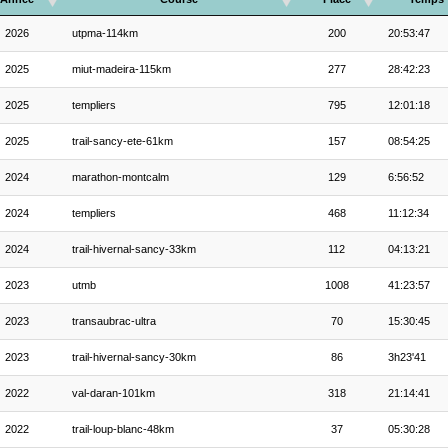
2026
utpma-114km
200
20:53:47
2025
miut-madeira-115km
277
28:42:23
2025
templiers
795
12:01:18
2025
trail-sancy-ete-61km
157
08:54:25
2024
marathon-montcalm
129
6:56:52
2024
templiers
468
11:12:34
2024
trail-hivernal-sancy-33km
112
04:13:21
2023
utmb
1008
41:23:57
2023
transaubrac-ultra
70
15:30:45
2023
trail-hivernal-sancy-30km
86
3h23'41
2022
val-daran-101km
318
21:14:41
2022
trail-loup-blanc-48km
37
05:30:28