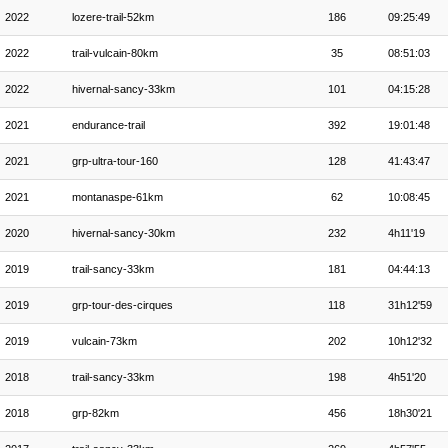
2022
lozere-trail-52km
186
09:25:49
2022
trail-vulcain-80km
35
08:51:03
2022
hivernal-sancy-33km
101
04:15:28
2021
endurance-trail
392
19:01:48
2021
grp-ultra-tour-160
128
41:43:47
2021
montanaspe-61km
62
10:08:45
2020
hivernal-sancy-30km
232
4h11'19
2019
trail-sancy-33km
181
04:44:13
2019
grp-tour-des-cirques
118
31h12'59
2019
vulcain-73km
202
10h12'32
2018
trail-sancy-33km
198
4h51'20
2018
grp-82km
456
18h30'21