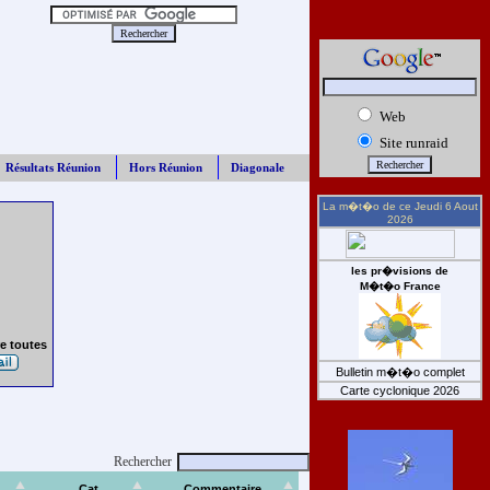
Web
Site runraid
Résultats Réunion
Hors Réunion
Diagonale
La m�t�o de ce
Jeudi 6 Aout
2026
les pr�visions de
M�t�o France
e toutes
Bulletin m�t�o complet
Carte cyclonique 2026
Rechercher
Cat
Commentaire