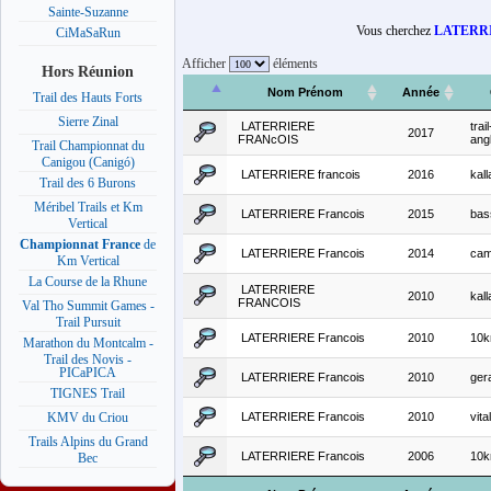
Sainte-Suzanne
Vous cherchez
LATERRI
CiMaSaRun
Afficher
éléments
Hors Réunion
Nom Prénom
Année
Trail des Hauts Forts
Sierre Zinal
LATERRIERE
trai
2017
FRANcOIS
ang
Trail Championnat du
Canigou (Canigó)
LATERRIERE francois
2016
kall
Trail des 6 Burons
Méribel Trails et Km
LATERRIERE Francois
2015
bass
Vertical
Championnat France
de
LATERRIERE Francois
2014
cam
Km Vertical
La Course de la Rhune
LATERRIERE
2010
kall
FRANCOIS
Val Tho Summit Games -
Trail Pursuit
LATERRIERE Francois
2010
10k
Marathon du Montcalm -
Trail des Novis -
PICaPICA
LATERRIERE Francois
2010
ger
TIGNES Trail
LATERRIERE Francois
2010
vital
KMV du Criou
Trails Alpins du Grand
LATERRIERE Francois
2006
10k
Bec