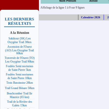
Nom Prénom
Année
Affichage de la ligne 1 à 9 sur 9 lignes
Calendrier 2026
2
LES DERNIERS
RÉSULTATS
A la Réunion
Sakikour (SK) Leu
Oxygène Trail 30km
Ascension de l'Ouest
(AO) Leu Oxygène Trail
60km
Traversée de l'Ouest (TO)
Leu Oxygène Trail 90km
Foulées Semi nocturnes
de Saint Pierre 5km
Foulées Semi nocturnes
de Saint Pierre 10km
Trois Bassinoise 28km
Trail Grand Bénare 50km
Beachcomber Trail Ile
Maurice (65 km)
Trail de la Rivière des
Galets 15km