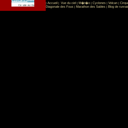
Accueil
Vue du ciel
M�t�o
Cyclones
Volcan
Cirqu
|
|
|
|
|
|
Sport
Sports extr�mes
Ce site est list� dans la cat�gorie
:
Diagonale des Fous
Marathon des Sables
Blog de runrai
|
|