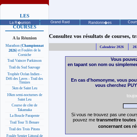
LES
PROCHAINES
Grand Raid
Cours
La R�union
Randonn�es
COURSES
Consultez vos résultats de courses, trai
A la Réunion
Marathon (
Championnat
Calendrier 2026
20
) et Foulées de la
2026
Corniche
Vous pouvez
Trail Vaincre Parkinson
en tapant son nom ou simplemen
Trail du Sud Sauvage
Trophée Océan Indien -
Défi des Laves - Trail des
En cas d'homonyme, vous pouv
Timizes
vous cherchez PUY 
5km de Saint Leu
10km semi-nocturnes de
touj
Saint Leu
Course de côte de
Takamaka
Si vous ne trouvez pas une cours
La Boucle Parapente
pouvez me
transmettre toutes
Trail Tour Ti Benare
concernant ces ré
Trail des Trois Pitons
Foulée Sentier Littoral de