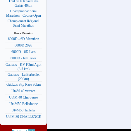
Trail de la Rivière des
Galets 40km
Championnat Semi
Marathon - Course Open
Championnat Régional
Semi Marathon
Hors Réunion
6000D - 6D Marathon
6000D 2026
6000D - 6D Lacs
6000D - 6d Crêtes
Gabizos - KV l'Omi Agut
(3.5 km)
Gabizos - La Berbeillet
(20 km)
Gabizos Sky Race 30km
Ut4M 40 vercors
Ut4M 40 Chartreuse
Ut4M50 Belledonne
Ut4M50 Taillefer
Ut4M 80 CHALLENGE