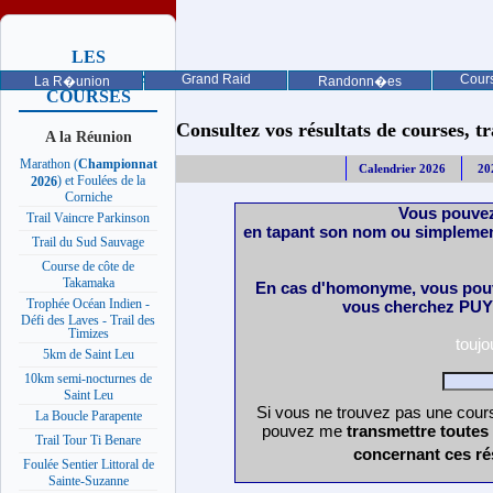
LES
PROCHAINES
Grand Raid
Cours
La R�union
Randonn�es
COURSES
Consultez vos résultats de courses, trai
A la Réunion
Marathon (
Championnat
Calendrier 2026
20
) et Foulées de la
2026
Corniche
Vous pouvez
Trail Vaincre Parkinson
en tapant son nom ou simplemen
Trail du Sud Sauvage
Course de côte de
Takamaka
En cas d'homonyme, vous pouv
Trophée Océan Indien -
vous cherchez PUY 
Défi des Laves - Trail des
Timizes
touj
5km de Saint Leu
10km semi-nocturnes de
Saint Leu
Si vous ne trouvez pas une cours
La Boucle Parapente
pouvez me
transmettre toutes
Trail Tour Ti Benare
concernant ces ré
Foulée Sentier Littoral de
Sainte-Suzanne