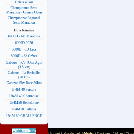
Galets 40km
Championnat Semi
Marathon - Course Open
Championnat Régional
Semi Marathon
Hors Réunion
6000D - 6D Marathon
6000D 2026
6000D - 6D Lacs
6000D - 6d Crêtes
Gabizos - KV l'Omi Agut
(3.5 km)
Gabizos - La Berbeillet
(20 km)
Gabizos Sky Race 30km
Ut4M 40 vercors
Ut4M 40 Chartreuse
Ut4M50 Belledonne
Ut4M50 Taillefer
Ut4M 80 CHALLENGE
Accueil
Vue du ciel
M�t�o
Cyclones
Volcan
Cirqu
|
|
|
|
|
|