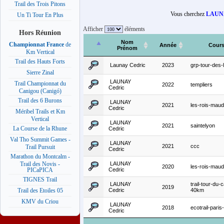
Trail des Trois Pitons
Vous cherchez
LAUNA
Un Ti Tour En Plus
Afficher
éléments
Hors Réunion
Nom
Championnat France
de
Année
Cour
Prénom
Km Vertical
Trail des Hauts Forts
Launay Cedric
2023
grp-tour-des-
Sierre Zinal
LAUNAY
Trail Championnat du
2022
templiers
Cedric
Canigou (Canigó)
Trail des 6 Burons
LAUNAY
2021
les-rois-mau
Cedric
Méribel Trails et Km
Vertical
LAUNAY
2021
saintelyon
La Course de la Rhune
Cedric
Val Tho Summit Games -
LAUNAY
2021
ccc
Trail Pursuit
Cedric
Marathon du Montcalm -
LAUNAY
Trail des Novis -
2020
les-rois-mau
Cedric
PICaPICA
TIGNES Trail
LAUNAY
trail-tour-du-
2019
Cedric
40km
Trail des Etoiles 05
KMV du Criou
LAUNAY
2018
ecotrail-pari
Cedric