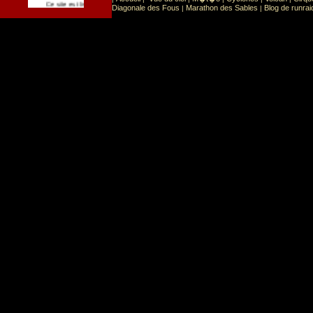
Sport
Sports extr�mes
Ce site est list� dans la cat�gorie
:
Diagonale des Fous
Marathon des Sables
Blog de runrai
|
|