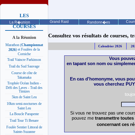
LES
PROCHAINES
Grand Raid
Cours
La R�union
Randonn�es
COURSES
Consultez vos résultats de courses, trai
A la Réunion
Marathon (
Championnat
Calendrier 2026
20
) et Foulées de la
2026
Corniche
Vous pouvez
Trail Vaincre Parkinson
en tapant son nom ou simplemen
Trail du Sud Sauvage
Course de côte de
Takamaka
En cas d'homonyme, vous pouv
Trophée Océan Indien -
vous cherchez PUY 
Défi des Laves - Trail des
Timizes
touj
5km de Saint Leu
10km semi-nocturnes de
Saint Leu
Si vous ne trouvez pas une cours
La Boucle Parapente
pouvez me
transmettre toutes
Trail Tour Ti Benare
concernant ces ré
Foulée Sentier Littoral de
Sainte-Suzanne