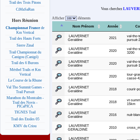
Trail des Trois Pitons
Vous cherchez
LAUVERN
CiMaSaRun
Afficher
éléments
Hors Réunion
Nom Prénom
Année
Co
Championnat France
de
Km Vertical
LAUVERNET
val-tho-tr
2021
Trail des Hauts Forts
Geraldine
pursuit
Sierre Zinal
LAUVERNET
val-tho-
2020
Trail Championnat du
Geraldine
3200
Canigou (Canigó)
LAUVERNET
val-tho-tr
Trail des 6 Burons
2020
Geraldine
pursuit
Méribel Trails et Km
Vertical
LAUVERNET
tour-gra
2020
Geraldine
casse-
La Course de la Rhune
Val Tho Summit Games -
LAUVERNET
2018
courir-
Geraldine
Trail Pursuit
Marathon du Montcalm -
LAUVERNET
vt-summ
2018
Trail des Novis -
Geraldine
15km
PICaPICA
TIGNES Trail
LAUVERNET
2016
nuit-blan
Geraldine
Trail des Etoiles 05
LAUVERNET
KMV du Criou
2010
cross_m
GERALDINE
LAUVERNET