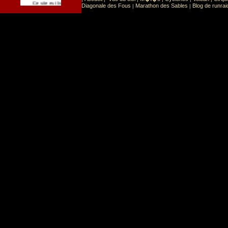
Sport
Sports extr�mes
Ce site est list� dans la cat�gorie
:
Diagonale des Fous
Marathon des Sables
Blog de runrai
|
|