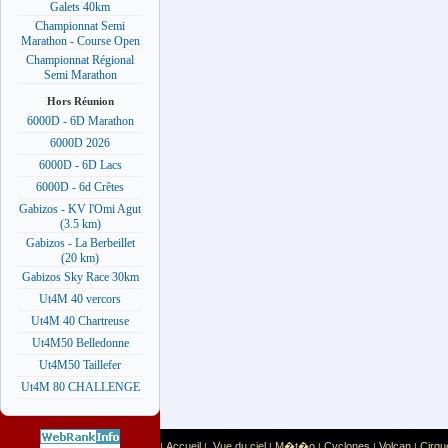
Galets 40km
Championnat Semi
Marathon - Course Open
Championnat Régional
Semi Marathon
Hors Réunion
6000D - 6D Marathon
6000D 2026
6000D - 6D Lacs
6000D - 6d Crêtes
Gabizos - KV l'Omi Agut
(3.5 km)
Gabizos - La Berbeillet
(20 km)
Gabizos Sky Race 30km
Ut4M 40 vercors
Ut4M 40 Chartreuse
Ut4M50 Belledonne
Ut4M50 Taillefer
Ut4M 80 CHALLENGE
Accueil
Vue du ciel
M�t�o
Cyclones
Volcan
Cirqu
|
|
|
|
|
|