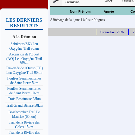
2009
raidlight
Geraldine
Nom Prénom
Année
Co
LES DERNIERS
Affichage de la ligne 1 à 9 sur 9 lignes
RÉSULTATS
Calendrier 2026
2
A la Réunion
Sakikour (SK) Leu
Oxygène Trail 30km
Ascension de l'Ouest
(AO) Leu Oxygène Trail
60km
Traversée de l'Ouest (TO)
Leu Oxygène Trail 90km
Foulées Semi nocturnes
de Saint Pierre 5km
Foulées Semi nocturnes
de Saint Pierre 10km
Trois Bassinoise 28km
Trail Grand Bénare 50km
Beachcomber Trail Ile
Maurice (65 km)
Trail de la Rivière des
Galets 15km
Trail de la Rivière des