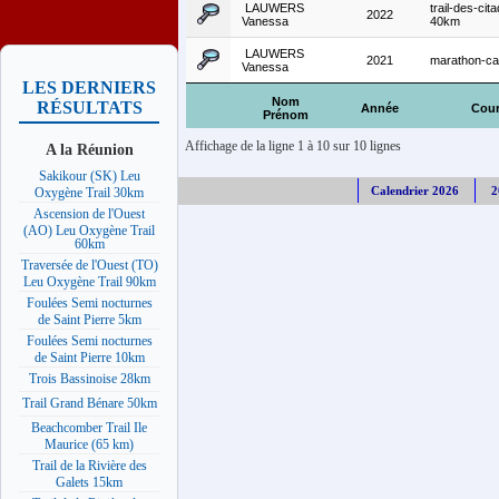
LAUWERS
trail-des-cita
2022
Vanessa
40km
LAUWERS
2021
marathon-c
Vanessa
LES DERNIERS
Nom
RÉSULTATS
Année
Cour
Prénom
Affichage de la ligne 1 à 10 sur 10 lignes
A la Réunion
Sakikour (SK) Leu
Calendrier 2026
2
Oxygène Trail 30km
Ascension de l'Ouest
(AO) Leu Oxygène Trail
60km
Traversée de l'Ouest (TO)
Leu Oxygène Trail 90km
Foulées Semi nocturnes
de Saint Pierre 5km
Foulées Semi nocturnes
de Saint Pierre 10km
Trois Bassinoise 28km
Trail Grand Bénare 50km
Beachcomber Trail Ile
Maurice (65 km)
Trail de la Rivière des
Galets 15km