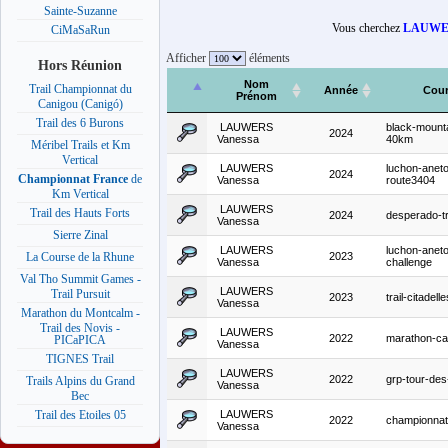
Sainte-Suzanne
Vous cherchez
LAUWER
CiMaSaRun
Afficher
éléments
Hors Réunion
Nom
Trail Championnat du
Année
Cour
Prénom
Canigou (Canigó)
Trail des 6 Burons
LAUWERS
black-mountai
2024
Vanessa
40km
Méribel Trails et Km
Vertical
LAUWERS
luchon-aneto-
2024
Championnat France
de
Vanessa
route3404
Km Vertical
LAUWERS
Trail des Hauts Forts
2024
desperado-t
Vanessa
Sierre Zinal
LAUWERS
luchon-aneto-
2023
La Course de la Rhune
Vanessa
challenge
Val Tho Summit Games -
LAUWERS
Trail Pursuit
2023
trail-citadel
Vanessa
Marathon du Montcalm -
Trail des Novis -
LAUWERS
2022
marathon-c
PICaPICA
Vanessa
TIGNES Trail
LAUWERS
2022
grp-tour-des
Trails Alpins du Grand
Vanessa
Bec
LAUWERS
Trail des Etoiles 05
2022
championnat
Vanessa