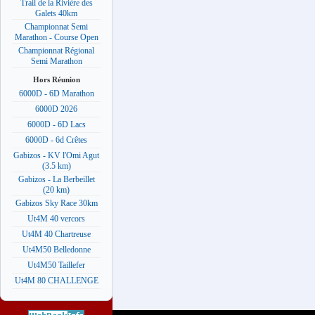
Trail de la Rivière des
Galets 40km
Championnat Semi
Marathon - Course Open
Championnat Régional
Semi Marathon
Hors Réunion
6000D - 6D Marathon
6000D 2026
6000D - 6D Lacs
6000D - 6d Crêtes
Gabizos - KV l'Omi Agut
(3.5 km)
Gabizos - La Berbeillet
(20 km)
Gabizos Sky Race 30km
Ut4M 40 vercors
Ut4M 40 Chartreuse
Ut4M50 Belledonne
Ut4M50 Taillefer
Ut4M 80 CHALLENGE