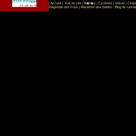
Accueil
Vue du ciel
M�t�o
Cyclones
Volcan
Cirqu
|
|
|
|
|
|
Sport
Sports extr�mes
Ce site est list� dans la cat�gorie
:
Diagonale des Fous
Marathon des Sables
Blog de runrai
|
|