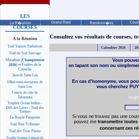
LES
PROCHAINES
Grand Raid
Cours
La R�union
Randonn�es
COURSES
Consultez vos résultats de courses, trai
A la Réunion
Trail Vaincre Parkinson
Calendrier 2026
20
Trail du Sud Sauvage
Vous pouvez
Marathon (
Championnat
) et Foulées de la
en tapant son nom ou simplemen
2026
Corniche
5km de Saint Leu
En cas d'homonyme, vous pouv
10km semi-nocturnes de
vous cherchez PUY 
Saint Leu
Course de côte de
touj
Takamaka
Trophée Océan Indien -
Défi des Laves - Trail des
Timizes
Si vous ne trouvez pas une cours
La Boucle Parapente
pouvez me
transmettre toutes
Trail Tour Ti Benare
concernant ces ré
Trail des Trois Pitons
Foulée Sentier Littoral de