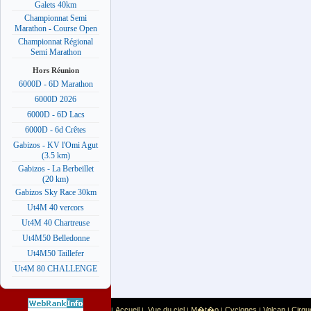
Galets 40km
Championnat Semi
Marathon - Course Open
Championnat Régional
Semi Marathon
Hors Réunion
6000D - 6D Marathon
6000D 2026
6000D - 6D Lacs
6000D - 6d Crêtes
Gabizos - KV l'Omi Agut
(3.5 km)
Gabizos - La Berbeillet
(20 km)
Gabizos Sky Race 30km
Ut4M 40 vercors
Ut4M 40 Chartreuse
Ut4M50 Belledonne
Ut4M50 Taillefer
Ut4M 80 CHALLENGE
Accueil
Vue du ciel
M�t�o
Cyclones
Volcan
Cirqu
|
|
|
|
|
|