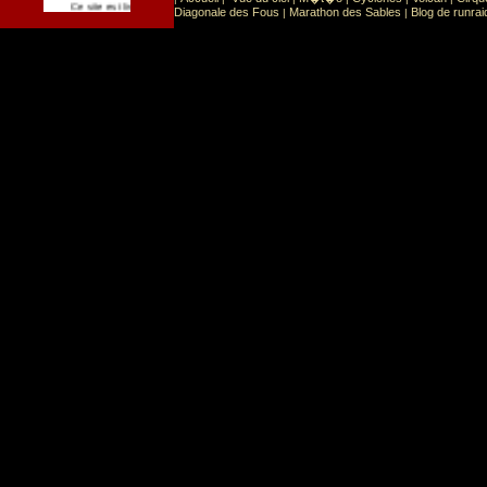
Sport
Sports extr�mes
Ce site est list� dans la cat�gorie
:
Diagonale des Fous
Marathon des Sables
Blog de runrai
|
|