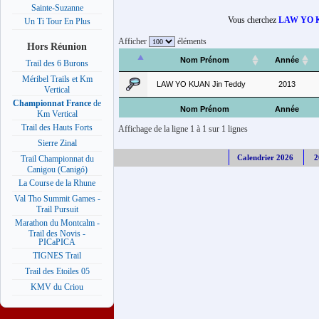
Sainte-Suzanne
Vous cherchez
LAW YO K
Un Ti Tour En Plus
Afficher
éléments
Hors Réunion
Nom Prénom
Année
Trail des 6 Burons
Méribel Trails et Km
LAW YO KUAN Jin Teddy
2013
Vertical
Championnat France
de
Nom Prénom
Année
Km Vertical
Trail des Hauts Forts
Affichage de la ligne 1 à 1 sur 1 lignes
Sierre Zinal
Calendrier 2026
2
Trail Championnat du
Canigou (Canigó)
La Course de la Rhune
Val Tho Summit Games -
Trail Pursuit
Marathon du Montcalm -
Trail des Novis -
PICaPICA
TIGNES Trail
Trail des Etoiles 05
KMV du Criou