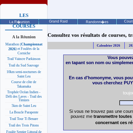
LES
PROCHAINES
Grand Raid
Cours
La R�union
Randonn�es
COURSES
Consultez vos résultats de courses, trai
A la Réunion
Marathon (
Championnat
Calendrier 2026
20
) et Foulées de la
2026
Corniche
Vous pouvez
Trail Vaincre Parkinson
en tapant son nom ou simplemen
Trail du Sud Sauvage
10km semi-nocturnes de
Saint Leu
En cas d'homonyme, vous pouv
Course de côte de
vous cherchez PUY 
Takamaka
Trophée Océan Indien -
touj
Défi des Laves - Trail des
Timizes
5km de Saint Leu
Si vous ne trouvez pas une cours
La Boucle Parapente
pouvez me
transmettre toutes
Trail Tour Ti Benare
concernant ces ré
Trail des Trois Pitons
Foulée Sentier Littoral de