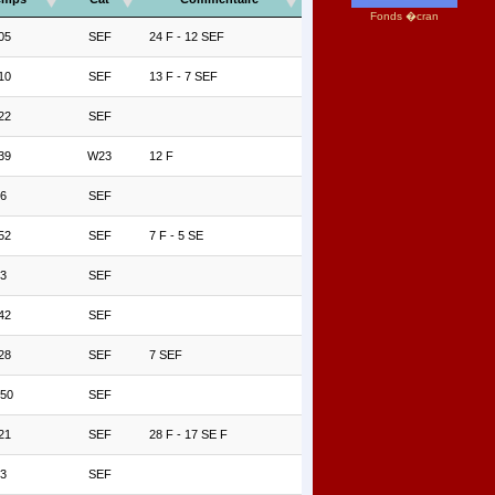
Fonds �cran
05
SEF
24 F - 12 SEF
10
SEF
13 F - 7 SEF
22
SEF
39
W23
12 F
56
SEF
52
SEF
7 F - 5 SE
13
SEF
42
SEF
28
SEF
7 SEF
'50
SEF
21
SEF
28 F - 17 SE F
53
SEF