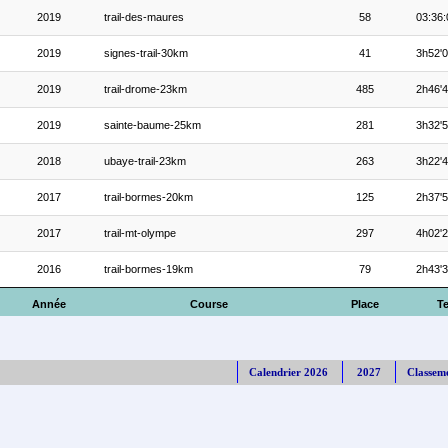
2019
trail-des-maures
58
03:36:
2019
signes-trail-30km
41
3h52'
2019
trail-drome-23km
485
2h46'
2019
sainte-baume-25km
281
3h32'
2018
ubaye-trail-23km
263
3h22'
2017
trail-bormes-20km
125
2h37'
2017
trail-mt-olympe
297
4h02'
2016
trail-bormes-19km
79
2h43'
Année
Course
Place
T
Calendrier 2026
2027
Classem