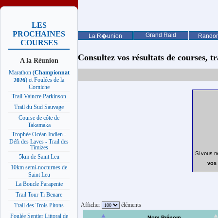
LES
PROCHAINES
Grand Raid
La R�union
Rando
COURSES
Consultez vos résultats de courses, trai
A la Réunion
Marathon (
Championnat
) et Foulées de la
2026
Corniche
Trail Vaincre Parkinson
Trail du Sud Sauvage
Course de côte de
Takamaka
Trophée Océan Indien -
Défi des Laves - Trail des
Timizes
Si vous n
5km de Saint Leu
vos 
10km semi-nocturnes de
Saint Leu
La Boucle Parapente
Trail Tour Ti Benare
Afficher
éléments
Trail des Trois Pitons
Foulée Sentier Littoral de
Nom Prénom