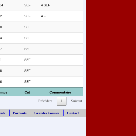
04
SEF
4 SEF
02
SEF
4 F
40
SEF
54
SEF
47
SEF
51
SEF
28
SEF
36
SEF
emps
Cat
Commentaire
Précédent
1
Suivant
ents
Portraits
Grandes Courses
Contact