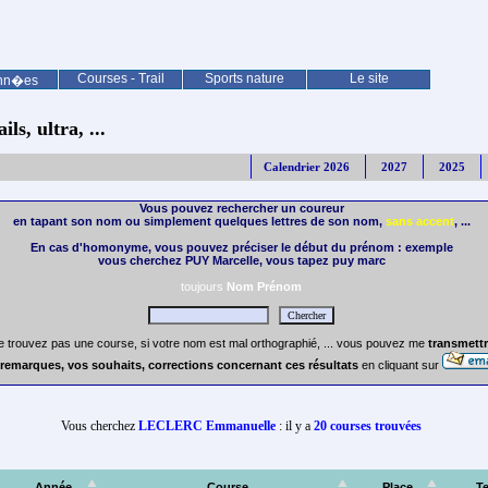
Courses - Trail
Sports nature
Le site
nn�es
ls, ultra, ...
Calendrier 2026
2027
2025
Vous pouvez rechercher un coureur
en tapant son nom ou simplement quelques lettres de son nom,
sans accent
, ...
En cas d'homonyme, vous pouvez préciser le début du prénom : exemple
vous cherchez PUY Marcelle, vous tapez puy marc
toujours
Nom Prénom
e trouvez pas une course, si votre nom est mal orthographié, ... vous pouvez me
transmettr
remarques, vos souhaits, corrections concernant ces résultats
en cliquant sur
Vous cherchez
LECLERC Emmanuelle
: il y a
20 courses trouvées
Année
Course
Place
T