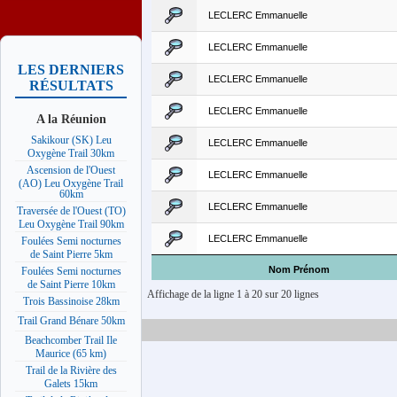
LECLERC Emmanuelle
LECLERC Emmanuelle
LES DERNIERS
LECLERC Emmanuelle
RÉSULTATS
LECLERC Emmanuelle
A la Réunion
Sakikour (SK) Leu
LECLERC Emmanuelle
Oxygène Trail 30km
Ascension de l'Ouest
LECLERC Emmanuelle
(AO) Leu Oxygène Trail
60km
LECLERC Emmanuelle
Traversée de l'Ouest (TO)
Leu Oxygène Trail 90km
LECLERC Emmanuelle
Foulées Semi nocturnes
de Saint Pierre 5km
Nom Prénom
Foulées Semi nocturnes
de Saint Pierre 10km
Affichage de la ligne 1 à 20 sur 20 lignes
Trois Bassinoise 28km
Trail Grand Bénare 50km
Beachcomber Trail Ile
Maurice (65 km)
Trail de la Rivière des
Galets 15km