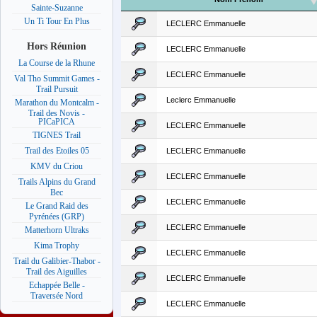
Sainte-Suzanne
Un Ti Tour En Plus
LECLERC Emmanuelle
Hors Réunion
LECLERC Emmanuelle
La Course de la Rhune
LECLERC Emmanuelle
Val Tho Summit Games -
Trail Pursuit
Leclerc Emmanuelle
Marathon du Montcalm -
Trail des Novis -
PICaPICA
LECLERC Emmanuelle
TIGNES Trail
Trail des Etoiles 05
LECLERC Emmanuelle
KMV du Criou
LECLERC Emmanuelle
Trails Alpins du Grand
Bec
LECLERC Emmanuelle
Le Grand Raid des
Pyrénées (GRP)
LECLERC Emmanuelle
Matterhorn Ultraks
Kima Trophy
LECLERC Emmanuelle
Trail du Galibier-Thabor -
Trail des Aiguilles
LECLERC Emmanuelle
Echappée Belle -
Traversée Nord
LECLERC Emmanuelle