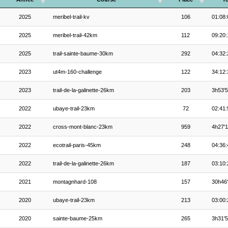
2025
meribel-trail-kv
106
01:08:
2025
meribel-trail-42km
112
09:20:
2025
trail-sainte-baume-30km
292
04:32:
2023
ut4m-160-challenge
122
34:12:
2023
trail-de-la-galinette-26km
203
3h53'
2022
ubaye-trail-23km
72
02:41:
2022
cross-mont-blanc-23km
959
4h27'
2022
ecotrail-paris-45km
248
04:36:
2022
trail-de-la-galinette-26km
187
03:10:
2021
montagnhard-108
157
30h46
2020
ubaye-trail-23km
213
03:00:
2020
sainte-baume-25km
265
3h31'