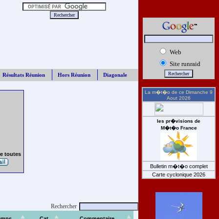
Web
Site runraid
Résultats Réunion
Hors Réunion
Diagonale
La m�t�o de ce
Dimanche 9
Aout 2026
les pr�visions de
M�t�o France
e toutes
Bulletin m�t�o complet
Carte cyclonique 2026
Rechercher
emps
Cat
Commentaire