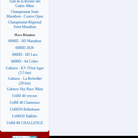
Trail de la Rivière des
Galets 40km
Championnat Semi
Marathon - Course Open
Championnat Régional
Semi Marathon
Hors Réunion
6000D - 6D Marathon
6000D 2026
6000D - 6D Lacs
6000D - 6d Crêtes
Gabizos - KV l'Omi Agut
(3.5 km)
Gabizos - La Berbeillet
(20 km)
Gabizos Sky Race 30km
Ut4M 40 vercors
Ut4M 40 Chartreuse
Ut4M50 Belledonne
Ut4M50 Taillefer
Ut4M 80 CHALLENGE