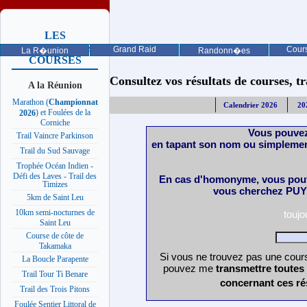
LES
PROCHAINES
Grand Raid
Cours
La R�union
Randonn�es
COURSES
Consultez vos résultats de courses, trai
A la Réunion
Marathon (
Championnat
Calendrier 2026
20
) et Foulées de la
2026
Corniche
Vous pouvez
Trail Vaincre Parkinson
en tapant son nom ou simplemen
Trail du Sud Sauvage
Trophée Océan Indien -
Défi des Laves - Trail des
En cas d'homonyme, vous pouv
Timizes
vous cherchez PUY 
5km de Saint Leu
10km semi-nocturnes de
touj
Saint Leu
Course de côte de
Takamaka
Si vous ne trouvez pas une cours
La Boucle Parapente
pouvez me
transmettre toutes
Trail Tour Ti Benare
concernant ces ré
Trail des Trois Pitons
Foulée Sentier Littoral de