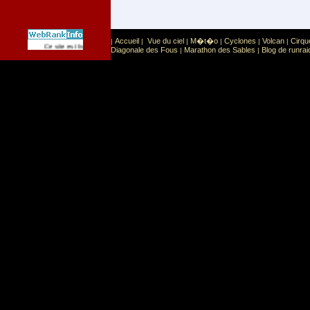
Accueil
Vue du ciel
M�t�o
Cyclones
Volcan
Cirqu
|
|
|
|
|
|
Sport
Sports extr�mes
Ce site est list� dans la cat�gorie
:
Diagonale des Fous
Marathon des Sables
Blog de runrai
|
|