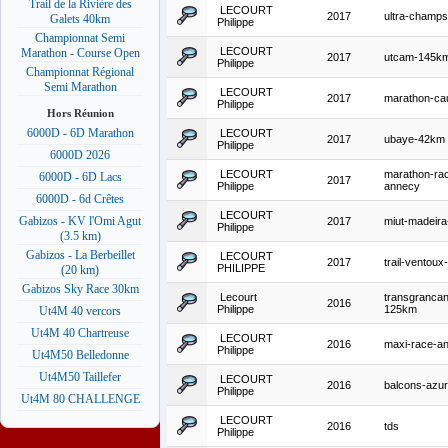
Trail de la Rivière des
LECOURT
2017
ultra-champs
Galets 40km
Philippe
Championnat Semi
LECOURT
Marathon - Course Open
2017
utcam-145k
Philippe
Championnat Régional
Semi Marathon
LECOURT
2017
marathon-ca
Philippe
Hors Réunion
6000D - 6D Marathon
LECOURT
2017
ubaye-42km
Philippe
6000D 2026
LECOURT
marathon-ra
6000D - 6D Lacs
2017
Philippe
annecy
6000D - 6d Crêtes
LECOURT
Gabizos - KV l'Omi Agut
2017
miut-madeir
Philippe
(3.5 km)
Gabizos - La Berbeillet
LECOURT
2017
trail-ventou
PHILIPPE
(20 km)
Gabizos Sky Race 30km
Lecourt
transgrancan
2016
Philippe
125km
Ut4M 40 vercors
Ut4M 40 Chartreuse
LECOURT
2016
maxi-race-a
Philippe
Ut4M50 Belledonne
Ut4M50 Taillefer
LECOURT
2016
balcons-azu
Philippe
Ut4M 80 CHALLENGE
LECOURT
2016
tds
Philippe