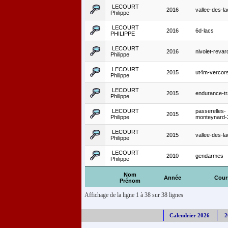
LECOURT
2016
vallee-des-l
Philippe
LECOURT
2016
6d-lacs
PHILIPPE
LECOURT
2016
nivolet-reva
Philippe
LECOURT
2015
ut4m-vercor
Philippe
LECOURT
2015
endurance-tra
Philippe
LECOURT
passerelles-
2015
Philippe
monteynard
LECOURT
2015
vallee-des-l
Philippe
LECOURT
2010
gendarmes
Philippe
Nom
Année
Cour
Prénom
Affichage de la ligne 1 à 38 sur 38 lignes
Calendrier 2026
2