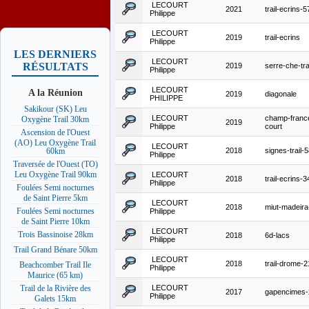
LECOURT
2021
trail-ecrins-
Philippe
LECOURT
2019
trail-ecrins
Philippe
LES DERNIERS
LECOURT
RÉSULTATS
2019
serre-che-tr
Philippe
LECOURT
A la Réunion
2019
diagonale
PHILIPPE
Sakikour (SK) Leu
LECOURT
champ-france-
Oxygène Trail 30km
2019
Philippe
court
Ascension de l'Ouest
(AO) Leu Oxygène Trail
LECOURT
2018
signes-trail
60km
Philippe
Traversée de l'Ouest (TO)
Leu Oxygène Trail 90km
LECOURT
2018
trail-ecrins-
Philippe
Foulées Semi nocturnes
de Saint Pierre 5km
LECOURT
2018
miut-madeir
Foulées Semi nocturnes
Philippe
de Saint Pierre 10km
LECOURT
Trois Bassinoise 28km
2018
6d-lacs
Philippe
Trail Grand Bénare 50km
LECOURT
2018
trail-drome-
Beachcomber Trail Ile
Philippe
Maurice (65 km)
LECOURT
Trail de la Rivière des
2017
gapencimes
Philippe
Galets 15km