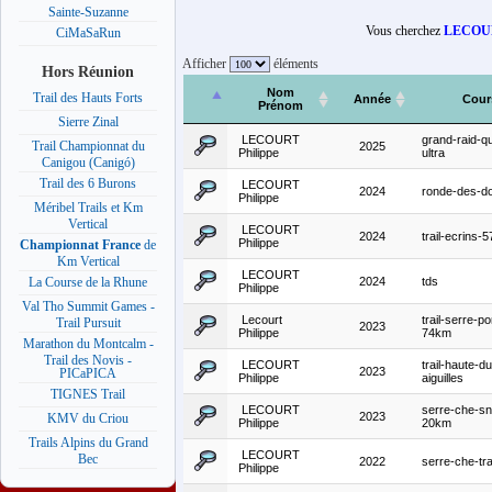
Sainte-Suzanne
Vous cherchez
LECOUR
CiMaSaRun
Afficher
éléments
Hors Réunion
Nom
Trail des Hauts Forts
Année
Cour
Prénom
Sierre Zinal
LECOURT
grand-raid-q
Trail Championnat du
2025
Philippe
ultra
Canigou (Canigó)
Trail des 6 Burons
LECOURT
2024
ronde-des-d
Philippe
Méribel Trails et Km
Vertical
LECOURT
2024
trail-ecrins-
Philippe
Championnat France
de
Km Vertical
LECOURT
2024
tds
La Course de la Rhune
Philippe
Val Tho Summit Games -
Lecourt
trail-serre-p
Trail Pursuit
2023
Philippe
74km
Marathon du Montcalm -
Trail des Novis -
LECOURT
trail-haute-d
2023
PICaPICA
Philippe
aiguilles
TIGNES Trail
LECOURT
serre-che-sno
2023
KMV du Criou
Philippe
20km
Trails Alpins du Grand
LECOURT
Bec
2022
serre-che-tr
Philippe