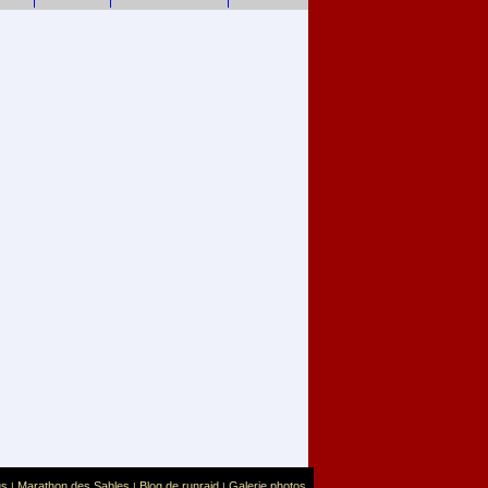
us
Marathon des Sables
Blog de runraid
Galerie photos
|
|
|