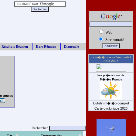
Web
Site runraid
Résultats Réunion
Hors Réunion
Diagonale
La m�t�o de ce
Vendredi 7
Aout 2026
les pr�visions de
M�t�o France
e toutes
Bulletin m�t�o complet
Carte cyclonique 2026
Rechercher
Cat
Commentaire