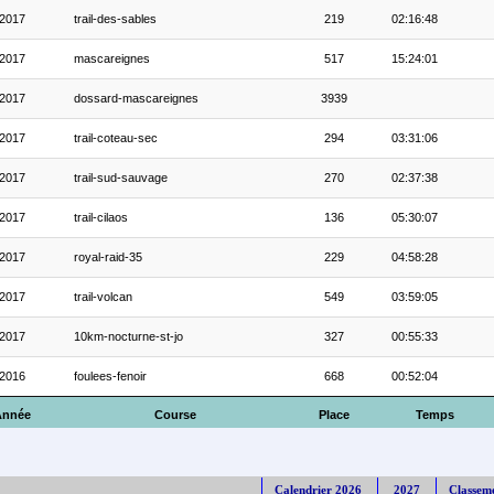
2017
trail-des-sables
219
02:16:48
2017
mascareignes
517
15:24:01
2017
dossard-mascareignes
3939
2017
trail-coteau-sec
294
03:31:06
2017
trail-sud-sauvage
270
02:37:38
2017
trail-cilaos
136
05:30:07
2017
royal-raid-35
229
04:58:28
2017
trail-volcan
549
03:59:05
2017
10km-nocturne-st-jo
327
00:55:33
2016
foulees-fenoir
668
00:52:04
Année
Course
Place
Temps
Calendrier 2026
2027
Classem