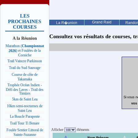
LES
PROCHAINES
Grand Raid
La R�union
Rando
COURSES
Consultez vos résultats de courses, trai
A la Réunion
Marathon (
Championnat
) et Foulées de la
2026
Corniche
Trail Vaincre Parkinson
Trail du Sud Sauvage
Course de côte de
Takamaka
Trophée Océan Indien -
Défi des Laves - Trail des
Timizes
Si vous n
5km de Saint Leu
vos 
10km semi-nocturnes de
Saint Leu
La Boucle Parapente
Trail Tour Ti Benare
Afficher
éléments
Foulée Sentier Littoral de
Sainte-Suzanne
Nom Prénom