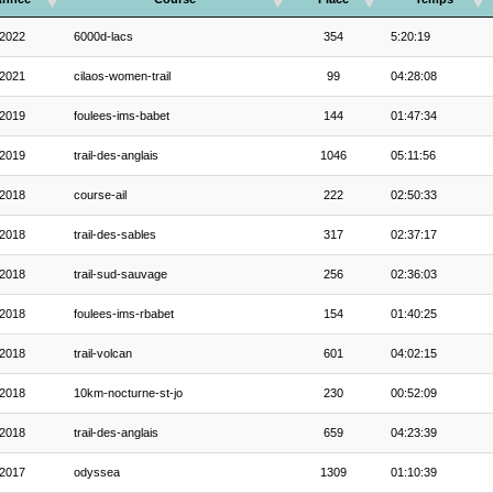
2022
6000d-lacs
354
5:20:19
2021
cilaos-women-trail
99
04:28:08
2019
foulees-ims-babet
144
01:47:34
2019
trail-des-anglais
1046
05:11:56
2018
course-ail
222
02:50:33
2018
trail-des-sables
317
02:37:17
2018
trail-sud-sauvage
256
02:36:03
2018
foulees-ims-rbabet
154
01:40:25
2018
trail-volcan
601
04:02:15
2018
10km-nocturne-st-jo
230
00:52:09
2018
trail-des-anglais
659
04:23:39
2017
odyssea
1309
01:10:39