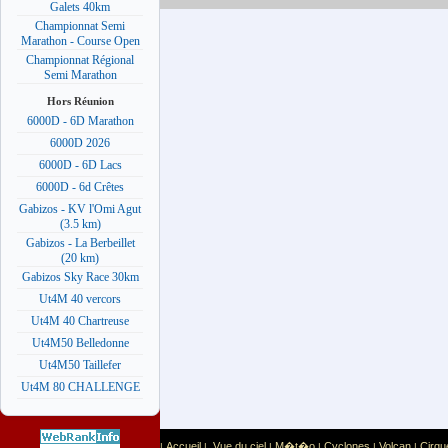
Galets 40km
Championnat Semi
Marathon - Course Open
Championnat Régional
Semi Marathon
Hors Réunion
6000D - 6D Marathon
6000D 2026
6000D - 6D Lacs
6000D - 6d Crêtes
Gabizos - KV l'Omi Agut
(3.5 km)
Gabizos - La Berbeillet
(20 km)
Gabizos Sky Race 30km
Ut4M 40 vercors
Ut4M 40 Chartreuse
Ut4M50 Belledonne
Ut4M50 Taillefer
Ut4M 80 CHALLENGE
Accueil
Vue du ciel
M�t�o
Cyclones
Volcan
Cirqu
|
|
|
|
|
|