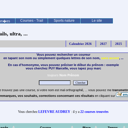
Courses - Trail
Sports nature
Le site
nn�es
ls, ultra, ...
Calendrier 2026
2027
2025
Vous pouvez rechercher un coureur
en tapant son nom ou simplement quelques lettres de son nom,
sans accent
, ...
En cas d'homonyme, vous pouvez préciser le début du prénom : exemple
vous cherchez PUY Marcelle, vous tapez puy marc
toujours
Nom Prénom
e trouvez pas une course, si votre nom est mal orthographié, ... vous pouvez me
transmettr
remarques, vos souhaits, corrections concernant ces résultats
en cliquant sur
Vous cherchez
LEFEVRE AUDREY
: il y a
22 courses trouvées
Année
Course
Place
Temps