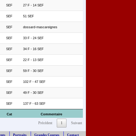
SEF
27 F - 14 SEF
SEF
51 SEF
SEF
dossard-mascareignes
SEF
33 F - 24 SEF
SEF
34 F - 16 SEF
SEF
22 F - 13 SEF
SEF
59 F - 30 SEF
SEF
102 F - 47 SEF
SEF
49 F - 30 SEF
SEF
137 F - 63 SEF
Cat
Commentaire
Précédent
1
Suivant
ents
Portraits
Grandes Courses
Contact