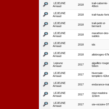
LEJEUNE
trail-cabornis-
2018
Arnaud
40km
LEJEUNE
2018
trail-hauts-fort
Arnaud
LEJEUNE
trail-petit-st-
2018
Arnaud
bernard
LEJEUNE
marathon-des
2018
Arnaud
sables
LEJEUNE
2018
tds
Arnaud
LEJEUNE
2018
allobroges-67
Arnaud
Lejeune
aiguilles-rouge
2017
Arnaud
50km
LEJEUNE
hivernale-
2017
Arnaud
templiers-62k
LEJEUNE
2017
endurance-trai
Arnaud
LEJEUNE
miut-madeira-
2017
Arnaud
115km
LEJEUNE
2017
ste-victoire-3
Arnaud