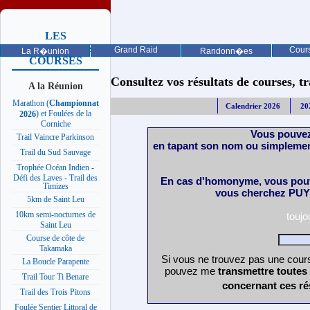
LES
PROCHAINES
Grand Raid
Cours
La R�union
Randonn�es
COURSES
Consultez vos résultats de courses, trai
A la Réunion
Marathon (
Championnat
Calendrier 2026
20
) et Foulées de la
2026
Corniche
Vous pouvez
Trail Vaincre Parkinson
en tapant son nom ou simplemen
Trail du Sud Sauvage
Trophée Océan Indien -
Défi des Laves - Trail des
En cas d'homonyme, vous pouv
Timizes
vous cherchez PUY 
5km de Saint Leu
10km semi-nocturnes de
touj
Saint Leu
Course de côte de
Takamaka
Si vous ne trouvez pas une cours
La Boucle Parapente
pouvez me
transmettre toutes
Trail Tour Ti Benare
concernant ces ré
Trail des Trois Pitons
Foulée Sentier Littoral de