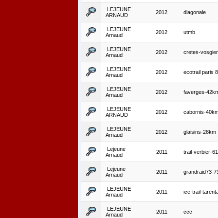
LEJEUNE
2012
diagonale
ARNAUD
LEJEUNE
2012
utmb
Arnaud
LEJEUNE
2012
cretes-vosgie
Arnaud
LEJEUNE
2012
ecotrail paris 
Arnaud
LEJEUNE
2012
faverges-42k
Arnaud
LEJEUNE
2012
cabornis-40k
ARNAUD
LEJEUNE
2012
glaisins-28km
Arnaud
Lejeune
2011
trail-verbier-
Arnaud
Lejeune
2011
grandraid73-
Arnaud
LEJEUNE
2011
ice-trail-tarent
Arnaud
LEJEUNE
2011
ccc
Arnaud