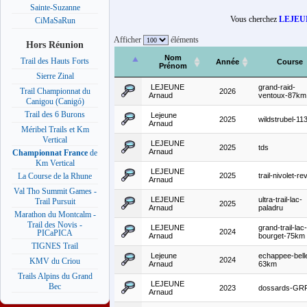
Sainte-Suzanne
Vous cherchez
LEJEU
CiMaSaRun
Afficher
éléments
Hors Réunion
Nom
Trail des Hauts Forts
Année
Course
Prénom
Sierre Zinal
LEJEUNE
grand-raid-
Trail Championnat du
2026
Arnaud
ventoux-87km
Canigou (Canigó)
Trail des 6 Burons
Lejeune
2025
wildstrubel-1
Arnaud
Méribel Trails et Km
Vertical
LEJEUNE
2025
tds
Arnaud
Championnat France
de
Km Vertical
LEJEUNE
2025
trail-nivolet-re
La Course de la Rhune
Arnaud
Val Tho Summit Games -
LEJEUNE
ultra-trail-lac-
Trail Pursuit
2025
Arnaud
paladru
Marathon du Montcalm -
Trail des Novis -
LEJEUNE
grand-trail-lac-
2024
PICaPICA
Arnaud
bourget-75km
TIGNES Trail
Lejeune
echappee-bell
2024
KMV du Criou
Arnaud
63km
Trails Alpins du Grand
LEJEUNE
Bec
2023
dossards-GR
Arnaud