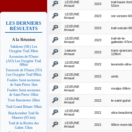
LEJEUNE
trail-hauts-fort
2023
Arnaud
51km
LEJEUNE
2023
ste-victoire-6
Arnaud
LES DERNIERS
LEJEUNE
RÉSULTATS
2023
trail-vulcain-
Arnaud
LEJEUNE
trail-de-la-
A la Réunion
2023
Arnaud
galinette-47km
Sakikour (SK) Leu
Lejeune
trans-grancana
Oxygène Trail 30km
2022
Arnaud
129km
Ascension de l'Ouest
(AO) Leu Oxygène Trail
LEJEUNE
2022
lavaredo-ultra-t
60km
Arnaud
Traversée de l'Ouest (TO)
Leu Oxygène Trail 90km
LEJEUNE
2022
utmb
Arnaud
Foulées Semi nocturnes
de Saint Pierre 5km
LEJEUNE
2022
mxalps-69km
Foulées Semi nocturnes
Arnaud
de Saint Pierre 10km
LEJEUNE
Trois Bassinoise 28km
2022
le-saint-guiral
Arnaud
Trail Grand Bénare 50km
LEJEUNE
2021
ultra-beauforta
Beachcomber Trail Ile
Arnaud
Maurice (65 km)
LEJEUNE
Trail de la Rivière des
2021
90km-mont-bl
Arnaud
Galets 15km