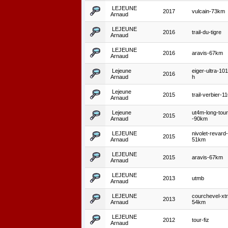
LEJEUNE
2017
vulcain-73km
Arnaud
LEJEUNE
2016
trail-du-tigre
Arnaud
LEJEUNE
2016
aravis-67km
Arnaud
Lejeune
eiger-ultra-10
2016
Arnaud
h
Lejeune
2015
trail-verbier-
Arnaud
Lejeune
ut4m-long-tour
2015
Arnaud
-90km
LEJEUNE
nivolet-revard-
2015
Arnaud
51km
LEJEUNE
2015
aravis-67km
Arnaud
LEJEUNE
2013
utmb
Arnaud
LEJEUNE
courchevel-xtra
2013
Arnaud
54km
LEJEUNE
2012
tour-fiz
Arnaud