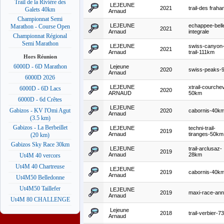
Trail de la Rivière des
LEJEUNE
2021
trail-des fraha
Galets 40km
Arnaud
Championnat Semi
LEJEUNE
echappee-bell
Marathon - Course Open
2021
Arnaud
integrale
Championnat Régional
Semi Marathon
LEJEUNE
swiss-canyon
2021
Arnaud
trail-111km
Hors Réunion
6000D - 6D Marathon
Lejeune
2020
swiss-peaks-
Arnaud
6000D 2026
LEJEUNE
xtrail-courchev
6000D - 6D Lacs
2020
ARNAUD
50km
6000D - 6d Crêtes
LEJEUNE
Gabizos - KV l'Omi Agut
2020
cabornis-40k
Arnaud
(3.5 km)
Gabizos - La Berbeillet
LEJEUNE
techni-trail-
2019
Arnaud
tiranges-50km
(20 km)
Gabizos Sky Race 30km
LEJEUNE
trail-arclusaz-
2019
Arnaud
28km
Ut4M 40 vercors
Ut4M 40 Chartreuse
LEJEUNE
2019
cabornis-40k
Arnaud
Ut4M50 Belledonne
Ut4M50 Taillefer
LEJEUNE
2019
maxi-race-an
Arnaud
Ut4M 80 CHALLENGE
Lejeune
2018
trail-verbier-
Arnaud