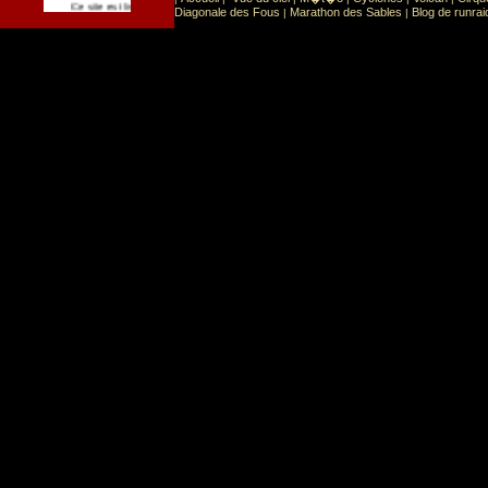
Sport
Sports extr�mes
Ce site est list� dans la cat�gorie
:
Diagonale des Fous
Marathon des Sables
Blog de runrai
|
|