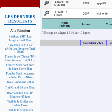
LEMAITRE
2009
gap-45
OLIVIER
LEMAITRE
2007
cul_enfer
Olivier
LES DERNIERS
RÉSULTATS
Nom
Année
Cou
Prénom
A la Réunion
Affichage de la ligne 1 à 10 sur 10 lignes
Sakikour (SK) Leu
Oxygène Trail 30km
Calendrier 2026
2
Ascension de l'Ouest
(AO) Leu Oxygène Trail
60km
Traversée de l'Ouest (TO)
Leu Oxygène Trail 90km
Foulées Semi nocturnes
de Saint Pierre 5km
Foulées Semi nocturnes
de Saint Pierre 10km
Trois Bassinoise 28km
Trail Grand Bénare 50km
Beachcomber Trail Ile
Maurice (65 km)
Trail de la Rivière des
Galets 15km
Trail de la Rivière des