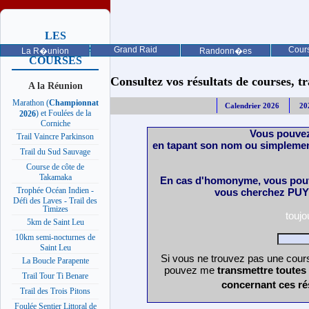
LES
PROCHAINES
Grand Raid
Cours
La R�union
Randonn�es
COURSES
Consultez vos résultats de courses, trai
A la Réunion
Marathon (
Championnat
Calendrier 2026
20
) et Foulées de la
2026
Corniche
Vous pouvez
Trail Vaincre Parkinson
en tapant son nom ou simplemen
Trail du Sud Sauvage
Course de côte de
Takamaka
En cas d'homonyme, vous pouv
Trophée Océan Indien -
vous cherchez PUY 
Défi des Laves - Trail des
Timizes
touj
5km de Saint Leu
10km semi-nocturnes de
Saint Leu
Si vous ne trouvez pas une cours
La Boucle Parapente
pouvez me
transmettre toutes
Trail Tour Ti Benare
concernant ces ré
Trail des Trois Pitons
Foulée Sentier Littoral de