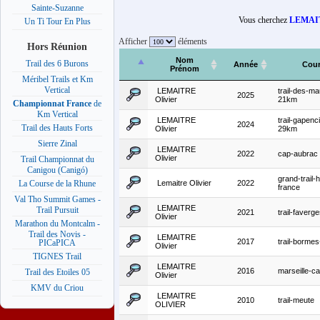
Sainte-Suzanne
Vous cherchez
LEMAIT
Un Ti Tour En Plus
Afficher
éléments
Hors Réunion
Nom
Trail des 6 Burons
Année
Cou
Prénom
Méribel Trails et Km
Vertical
LEMAITRE
trail-des-m
2025
Olivier
21km
Championnat France
de
Km Vertical
LEMAITRE
trail-gapen
2024
Trail des Hauts Forts
Olivier
29km
Sierre Zinal
LEMAITRE
2022
cap-aubrac
Olivier
Trail Championnat du
Canigou (Canigó)
grand-trail-
Lemaitre Olivier
2022
La Course de la Rhune
france
Val Tho Summit Games -
LEMAITRE
Trail Pursuit
2021
trail-faver
Olivier
Marathon du Montcalm -
Trail des Novis -
LEMAITRE
2017
trail-borme
PICaPICA
Olivier
TIGNES Trail
LEMAITRE
2016
marseille-c
Trail des Etoiles 05
Olivier
KMV du Criou
LEMAITRE
2010
trail-meute
OLIVIER