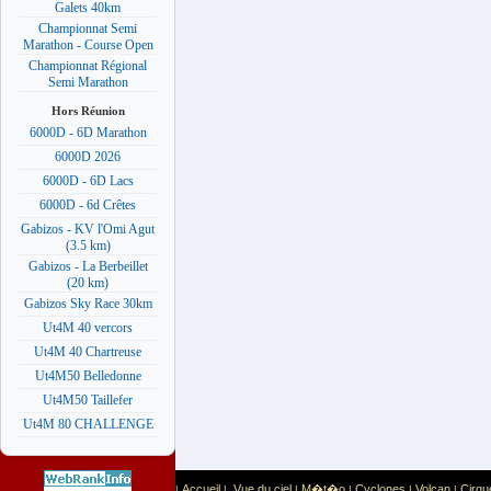
Galets 40km
Championnat Semi
Marathon - Course Open
Championnat Régional
Semi Marathon
Hors Réunion
6000D - 6D Marathon
6000D 2026
6000D - 6D Lacs
6000D - 6d Crêtes
Gabizos - KV l'Omi Agut
(3.5 km)
Gabizos - La Berbeillet
(20 km)
Gabizos Sky Race 30km
Ut4M 40 vercors
Ut4M 40 Chartreuse
Ut4M50 Belledonne
Ut4M50 Taillefer
Ut4M 80 CHALLENGE
Accueil
Vue du ciel
M�t�o
Cyclones
Volcan
Cirqu
|
|
|
|
|
|