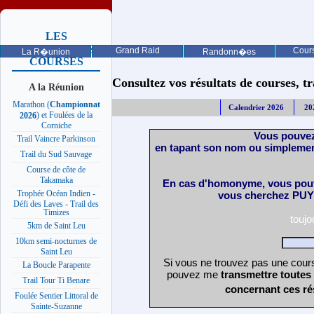
LES
PROCHAINES
Grand Raid
Cours
La R�union
Randonn�es
COURSES
Consultez vos résultats de courses, trai
A la Réunion
Marathon (
Championnat
Calendrier 2026
20
) et Foulées de la
2026
Corniche
Vous pouvez
Trail Vaincre Parkinson
en tapant son nom ou simplemen
Trail du Sud Sauvage
Course de côte de
Takamaka
En cas d'homonyme, vous pouv
Trophée Océan Indien -
vous cherchez PUY 
Défi des Laves - Trail des
Timizes
touj
5km de Saint Leu
10km semi-nocturnes de
Saint Leu
Si vous ne trouvez pas une cours
La Boucle Parapente
pouvez me
transmettre toutes
Trail Tour Ti Benare
concernant ces ré
Foulée Sentier Littoral de
Sainte-Suzanne