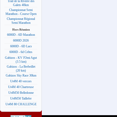
Trail de la Rivière des
Galets 40km
Championnat Semi
Marathon - Course Open
Championnat Régional
Semi Marathon
Hors Réunion
6000D - 6D Marathon
6000D 2026
6000D - 6D Lacs
6000D - 6d Crêtes
Gabizos - KV l'Omi Agut
(3.5 km)
Gabizos - La Berbeillet
(20 km)
Gabizos Sky Race 30km
Ut4M 40 vercors
Ut4M 40 Chartreuse
Ut4M50 Belledonne
Ut4M50 Taillefer
Ut4M 80 CHALLENGE