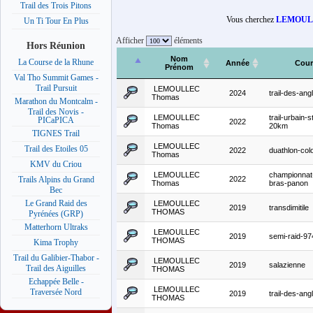
Trail des Trois Pitons
Vous cherchez
LEMOUL
Un Ti Tour En Plus
Afficher
éléments
Hors Réunion
Nom
La Course de la Rhune
Année
Cour
Prénom
Val Tho Summit Games -
Trail Pursuit
LEMOULLEC
2024
trail-des-ang
Thomas
Marathon du Montcalm -
Trail des Novis -
LEMOULLEC
trail-urbain-s
PICaPICA
2022
Thomas
20km
TIGNES Trail
LEMOULLEC
Trail des Etoiles 05
2022
duathlon-col
Thomas
KMV du Criou
LEMOULLEC
championnat
2022
Trails Alpins du Grand
Thomas
bras-panon
Bec
Le Grand Raid des
LEMOULLEC
2019
transdimitile
THOMAS
Pyrénées (GRP)
Matterhorn Ultraks
LEMOULLEC
2019
semi-raid-97
THOMAS
Kima Trophy
Trail du Galibier-Thabor -
LEMOULLEC
2019
salazienne
Trail des Aiguilles
THOMAS
Echappée Belle -
LEMOULLEC
Traversée Nord
2019
trail-des-ang
THOMAS