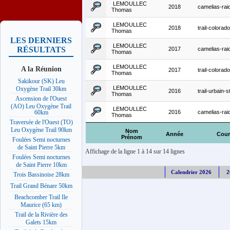
LEMOULLEC
2018
camelias-rai
Thomas
LEMOULLEC
2018
trail-colorado
Thomas
LES DERNIERS
LEMOULLEC
RÉSULTATS
2017
camelias-rai
Thomas
LEMOULLEC
A la Réunion
2017
trail-colorado
Thomas
Sakikour (SK) Leu
LEMOULLEC
Oxygène Trail 30km
2016
trail-urbain-
Thomas
Ascension de l'Ouest
(AO) Leu Oxygène Trail
LEMOULLEC
2016
camelias-rai
60km
Thomas
Traversée de l'Ouest (TO)
Leu Oxygène Trail 90km
Nom
Année
Cour
Prénom
Foulées Semi nocturnes
de Saint Pierre 5km
Affichage de la ligne 1 à 14 sur 14 lignes
Foulées Semi nocturnes
de Saint Pierre 10km
Calendrier 2026
2
Trois Bassinoise 28km
Trail Grand Bénare 50km
Beachcomber Trail Ile
Maurice (65 km)
Trail de la Rivière des
Galets 15km