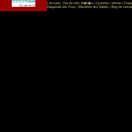
Accueil
Vue du ciel
M�t�o
Cyclones
Volcan
Cirqu
|
|
|
|
|
|
Sport
Sports extr�mes
Ce site est list� dans la cat�gorie
:
Diagonale des Fous
Marathon des Sables
Blog de runrai
|
|