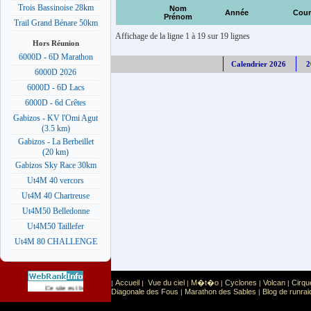
Trois Bassinoise 28km
Nom
Année
Cour
Prénom
Trail Grand Bénare 50km
Affichage de la ligne 1 à 19 sur 19 lignes
Hors Réunion
6000D - 6D Marathon
Calendrier 2026
2
6000D 2026
6000D - 6D Lacs
6000D - 6d Crêtes
Gabizos - KV l'Omi Agut
(3.5 km)
Gabizos - La Berbeillet
(20 km)
Gabizos Sky Race 30km
Ut4M 40 vercors
Ut4M 40 Chartreuse
Ut4M50 Belledonne
Ut4M50 Taillefer
Ut4M 80 CHALLENGE
Accueil
Vue du ciel
M�t�o
Cyclones
Volcan
Cirqu
|
|
|
|
|
|
Sport
Sports extr�mes
Ce site est list� dans la cat�gorie
:
Diagonale des Fous
Marathon des Sables
Blog de runrai
|
|