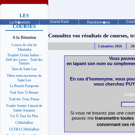
LES
PROCHAINES
Grand Raid
Cours
La R�union
Randonn�es
COURSES
Consultez vos résultats de courses, trai
A la Réunion
Course de côte de
Calendrier 2026
20
Takamaka
Trophée Océan Indien -
Vous pouvez
Défi des Laves - Trail des
en tapant son nom ou simplemen
Timizes
5km de Saint Leu
10km semi-nocturnes de
En cas d'homonyme, vous pouv
Saint Leu
vous cherchez PUY 
La Boucle Parapente
Trail Tour Ti Benare
touj
Trail des Trois Pitons
Foulée Sentier Littoral de
Sainte-Suzanne
Si vous ne trouvez pas une cours
Un Ti Tour En Plus
pouvez me
transmettre toutes
CiMaSaRun
concernant ces ré
ULTRA CiMaSaRun