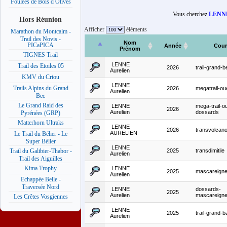
Foulées de Bois d Olives
Vous cherchez
LENNE
Hors Réunion
Afficher
éléments
Marathon du Montcalm -
Trail des Novis -
Nom
PICaPICA
Année
Cour
Prénom
TIGNES Trail
LENNE
Trail des Etoiles 05
2026
trail-grand-
Aurelien
KMV du Criou
LENNE
Trails Alpins du Grand
2026
megatrail-ou
Aurelien
Bec
Le Grand Raid des
LENNE
mega-trail-o
2026
Aurelien
dossards
Pyrénées (GRP)
Matterhorn Ultraks
LENNE
2026
transvolcan
AURELIEN
Le Trail du Bélier - Le
Super Bélier
LENNE
2025
transdimitile
Trail du Galibier-Thabor -
Aurelien
Trail des Aiguilles
Kima Trophy
LENNE
2025
mascareign
Aurelien
Echappée Belle -
Traversée Nord
LENNE
dossards-
2025
Aurelien
mascareign
Les Crêtes Vosgiennes
LENNE
2025
trail-grand-b
Aurelien