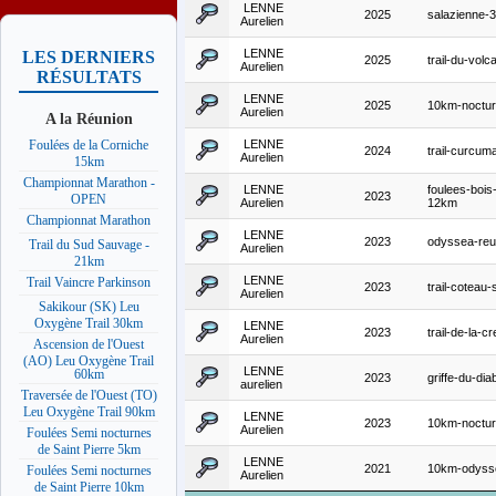
LENNE
2025
salazienne-
Aurelien
LENNE
LES DERNIERS
2025
trail-du-volc
Aurelien
RÉSULTATS
LENNE
2025
10km-noctur
Aurelien
A la Réunion
LENNE
Foulées de la Corniche
2024
trail-curcum
Aurelien
15km
Championnat Marathon -
LENNE
foulees-bois-
2023
OPEN
Aurelien
12km
Championnat Marathon
LENNE
2023
odyssea-reu
Trail du Sud Sauvage -
Aurelien
21km
LENNE
Trail Vaincre Parkinson
2023
trail-coteau-
Aurelien
Sakikour (SK) Leu
Oxygène Trail 30km
LENNE
2023
trail-de-la-cr
Aurelien
Ascension de l'Ouest
(AO) Leu Oxygène Trail
LENNE
60km
2023
griffe-du-di
aurelien
Traversée de l'Ouest (TO)
Leu Oxygène Trail 90km
LENNE
2023
10km-noctur
Aurelien
Foulées Semi nocturnes
de Saint Pierre 5km
LENNE
2021
10km-odyss
Foulées Semi nocturnes
Aurelien
de Saint Pierre 10km