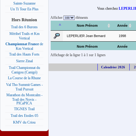
Sainte-Suzanne
Vous cherchez
LEPERLIE
Un Ti Tour En Plus
Afficher
éléments
Hors Réunion
Nom Prénom
Année
Trail des 6 Burons
Méribel Trails et Km
LEPERLIER Jean Bemard
1998
Vertical
Championnat France
de
Nom Prénom
Année
Km Vertical
Trail des Hauts Forts
Affichage de la ligne 1 à 1 sur 1 lignes
Sierre Zinal
Calendrier 2026
2
Trail Championnat du
Canigou (Canigó)
La Course de la Rhune
Val Tho Summit Games -
Trail Pursuit
Marathon du Montcalm -
Trail des Novis -
PICaPICA
TIGNES Trail
Trail des Etoiles 05
KMV du Criou