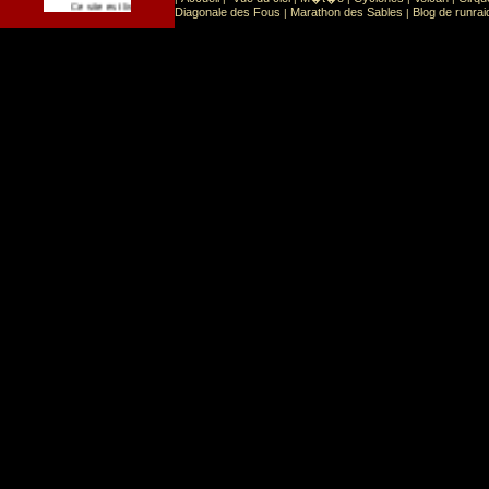
Sport
Sports extr�mes
Ce site est list� dans la cat�gorie
:
Diagonale des Fous
Marathon des Sables
Blog de runrai
|
|