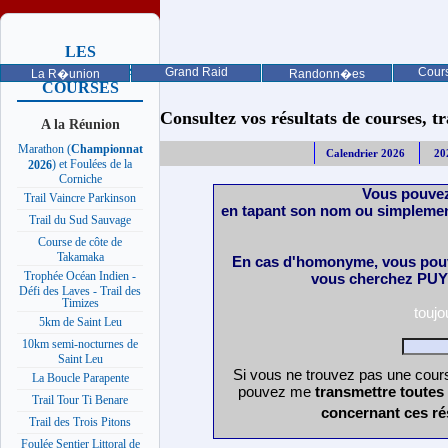
LES
PROCHAINES
Grand Raid
Cours
La R�union
Randonn�es
COURSES
Consultez vos résultats de courses, trai
A la Réunion
Marathon (
Championnat
Calendrier 2026
20
) et Foulées de la
2026
Corniche
Vous pouvez
Trail Vaincre Parkinson
en tapant son nom ou simplemen
Trail du Sud Sauvage
Course de côte de
Takamaka
En cas d'homonyme, vous pouv
Trophée Océan Indien -
vous cherchez PUY 
Défi des Laves - Trail des
Timizes
touj
5km de Saint Leu
10km semi-nocturnes de
Saint Leu
Si vous ne trouvez pas une cours
La Boucle Parapente
pouvez me
transmettre toutes
Trail Tour Ti Benare
concernant ces ré
Trail des Trois Pitons
Foulée Sentier Littoral de