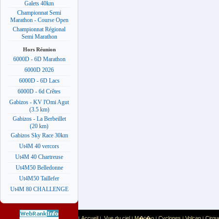
Galets 40km
Championnat Semi
Marathon - Course Open
Championnat Régional
Semi Marathon
Hors Réunion
6000D - 6D Marathon
6000D 2026
6000D - 6D Lacs
6000D - 6d Crêtes
Gabizos - KV l'Omi Agut
(3.5 km)
Gabizos - La Berbeillet
(20 km)
Gabizos Sky Race 30km
Ut4M 40 vercors
Ut4M 40 Chartreuse
Ut4M50 Belledonne
Ut4M50 Taillefer
Ut4M 80 CHALLENGE
Accueil
Vue du ciel
M�t�o
Cyclones
Volcan
Cirqu
|
|
|
|
|
|