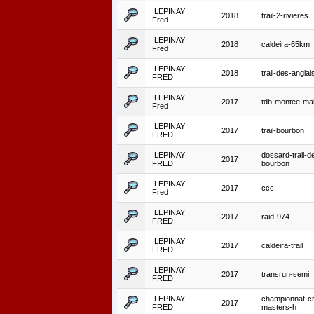
LEPINAY
2018
trail-2-rivieres
Fred
LEPINAY
2018
caldeira-65km
Fred
LEPINAY
2018
trail-des-anglai
FRED
LEPINAY
2017
tdb-montee-ma
Fred
LEPINAY
2017
trail-bourbon
FRED
LEPINAY
dossard-trail-d
2017
FRED
bourbon
LEPINAY
2017
ccc
Fred
LEPINAY
2017
raid-974
FRED
LEPINAY
2017
caldeira-trail
FRED
LEPINAY
2017
transrun-semi
FRED
LEPINAY
championnat-c
2017
FRED
masters-h