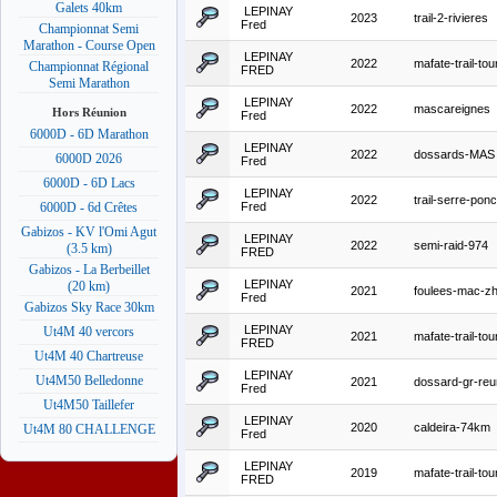
Galets 40km
LEPINAY
2023
trail-2-rivieres
Fred
Championnat Semi
Marathon - Course Open
LEPINAY
2022
mafate-trail-tou
Championnat Régional
FRED
Semi Marathon
LEPINAY
2022
mascareignes
Hors Réunion
Fred
6000D - 6D Marathon
LEPINAY
2022
dossards-MAS
6000D 2026
Fred
6000D - 6D Lacs
LEPINAY
2022
trail-serre-po
Fred
6000D - 6d Crêtes
Gabizos - KV l'Omi Agut
LEPINAY
2022
semi-raid-974
(3.5 km)
FRED
Gabizos - La Berbeillet
LEPINAY
(20 km)
2021
foulees-mac-z
Fred
Gabizos Sky Race 30km
LEPINAY
Ut4M 40 vercors
2021
mafate-trail-tou
FRED
Ut4M 40 Chartreuse
LEPINAY
Ut4M50 Belledonne
2021
dossard-gr-reu
Fred
Ut4M50 Taillefer
LEPINAY
2020
caldeira-74km
Ut4M 80 CHALLENGE
Fred
LEPINAY
2019
mafate-trail-tou
FRED