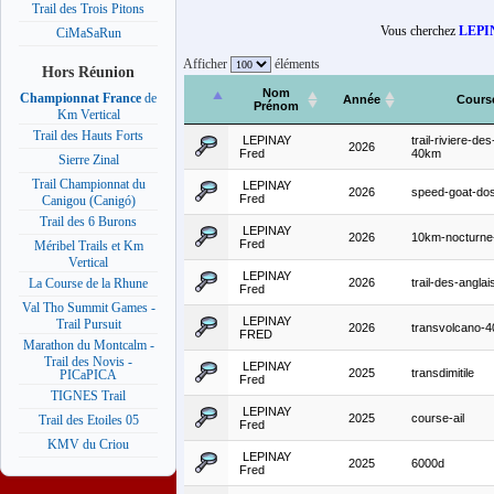
Trail des Trois Pitons
Vous cherchez
LEPI
CiMaSaRun
Afficher
éléments
Hors Réunion
Nom
Championnat France
de
Année
Cours
Prénom
Km Vertical
Trail des Hauts Forts
LEPINAY
trail-riviere-des
2026
Fred
40km
Sierre Zinal
Trail Championnat du
LEPINAY
2026
speed-goat-do
Fred
Canigou (Canigó)
Trail des 6 Burons
LEPINAY
2026
10km-nocturne-
Fred
Méribel Trails et Km
Vertical
LEPINAY
2026
trail-des-anglai
La Course de la Rhune
Fred
Val Tho Summit Games -
LEPINAY
Trail Pursuit
2026
transvolcano-
FRED
Marathon du Montcalm -
Trail des Novis -
LEPINAY
2025
transdimitile
PICaPICA
Fred
TIGNES Trail
LEPINAY
2025
course-ail
Trail des Etoiles 05
Fred
KMV du Criou
LEPINAY
2025
6000d
Fred