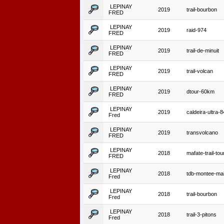
LEPINAY
2019
trail-bourbon
FRED
LEPINAY
2019
raid-974
FRED
LEPINAY
2019
trail-de-minuit
FRED
LEPINAY
2019
trail-volcan
FRED
LEPINAY
2019
dtour-60km
FRED
LEPINAY
2019
caldeira-ultra-
Fred
LEPINAY
2019
transvolcano
FRED
LEPINAY
2018
mafate-trail-tou
FRED
LEPINAY
2018
tdb-montee-ma
Fred
LEPINAY
2018
trail-bourbon
Fred
LEPINAY
2018
trail-3-pitons
Fred