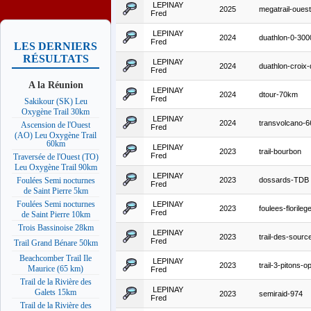
LEPINAY
2025
megatrail-ouest
Fred
LEPINAY
2024
duathlon-0-300
Fred
LES DERNIERS
RÉSULTATS
LEPINAY
2024
duathlon-croix
Fred
A la Réunion
LEPINAY
2024
dtour-70km
Fred
Sakikour (SK) Leu
Oxygène Trail 30km
LEPINAY
2024
transvolcano-
Ascension de l'Ouest
Fred
(AO) Leu Oxygène Trail
60km
LEPINAY
2023
trail-bourbon
Fred
Traversée de l'Ouest (TO)
Leu Oxygène Trail 90km
LEPINAY
2023
dossards-TDB
Foulées Semi nocturnes
Fred
de Saint Pierre 5km
Foulées Semi nocturnes
LEPINAY
2023
foulees-florileg
Fred
de Saint Pierre 10km
Trois Bassinoise 28km
LEPINAY
2023
trail-des-sourc
Fred
Trail Grand Bénare 50km
Beachcomber Trail Ile
LEPINAY
2023
trail-3-pitons-o
Maurice (65 km)
Fred
Trail de la Rivière des
LEPINAY
Galets 15km
2023
semiraid-974
Fred
Trail de la Rivière des