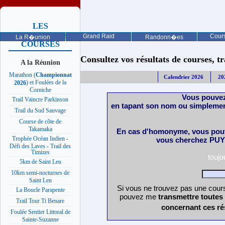
LES
PROCHAINES
Grand Raid
Cours
La R�union
Randonn�es
COURSES
Consultez vos résultats de courses, trai
A la Réunion
Marathon (
Championnat
Calendrier 2026
20
) et Foulées de la
2026
Corniche
Vous pouvez
Trail Vaincre Parkinson
en tapant son nom ou simplemen
Trail du Sud Sauvage
Course de côte de
Takamaka
En cas d'homonyme, vous pouv
Trophée Océan Indien -
vous cherchez PUY 
Défi des Laves - Trail des
Timizes
touj
5km de Saint Leu
10km semi-nocturnes de
Saint Leu
Si vous ne trouvez pas une cours
La Boucle Parapente
pouvez me
transmettre toutes
Trail Tour Ti Benare
concernant ces ré
Foulée Sentier Littoral de
Sainte-Suzanne