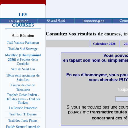
LES
PROCHAINES
Grand Raid
Cours
La R�union
Randonn�es
COURSES
Consultez vos résultats de courses, trai
A la Réunion
Trail Vaincre Parkinson
Calendrier 2026
20
Trail du Sud Sauvage
Vous pouvez
Marathon (
Championnat
) et Foulées de la
en tapant son nom ou simplemen
2026
Corniche
5km de Saint Leu
En cas d'homonyme, vous pouv
10km semi-nocturnes de
vous cherchez PUY 
Saint Leu
Course de côte de
touj
Takamaka
Trophée Océan Indien -
Défi des Laves - Trail des
Timizes
Si vous ne trouvez pas une cours
La Boucle Parapente
pouvez me
transmettre toutes
Trail Tour Ti Benare
concernant ces ré
Trail des Trois Pitons
Foulée Sentier Littoral de