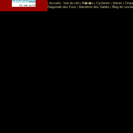
Accueil
Vue du ciel
M�t�o
Cyclones
Volcan
Cirqu
|
|
|
|
|
|
Sport
Sports extr�mes
Ce site est list� dans la cat�gorie
:
Diagonale des Fous
Marathon des Sables
Blog de runrai
|
|