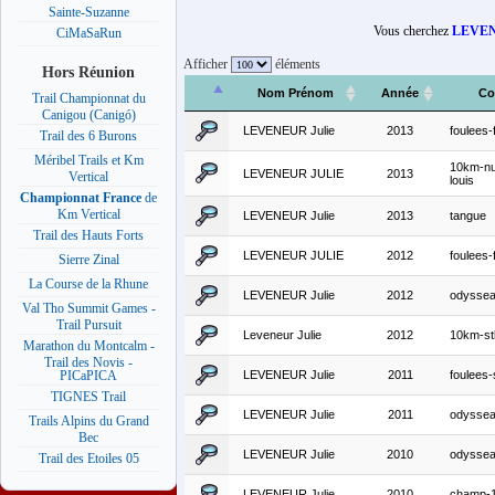
Sainte-Suzanne
Vous cherchez
LEVEN
CiMaSaRun
Afficher
éléments
Hors Réunion
Nom Prénom
Année
Co
Trail Championnat du
Canigou (Canigó)
LEVENEUR Julie
2013
foulees-
Trail des 6 Burons
Méribel Trails et Km
10km-nui
LEVENEUR JULIE
2013
Vertical
louis
Championnat France
de
Km Vertical
LEVENEUR Julie
2013
tangue
Trail des Hauts Forts
LEVENEUR JULIE
2012
foulees-
Sierre Zinal
La Course de la Rhune
LEVENEUR Julie
2012
odysse
Val Tho Summit Games -
Trail Pursuit
Leveneur Julie
2012
10km-st
Marathon du Montcalm -
Trail des Novis -
LEVENEUR Julie
2011
foulees-
PICaPICA
TIGNES Trail
LEVENEUR Julie
2011
odyssea
Trails Alpins du Grand
Bec
LEVENEUR Julie
2010
odysse
Trail des Etoiles 05
LEVENEUR Julie
2010
champ-