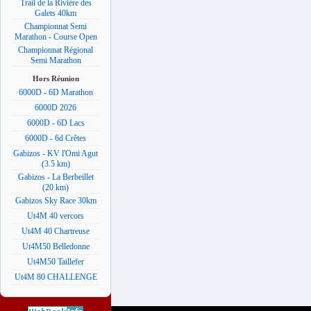
Trail de la Rivière des
Galets 40km
Championnat Semi
Marathon - Course Open
Championnat Régional
Semi Marathon
Hors Réunion
6000D - 6D Marathon
6000D 2026
6000D - 6D Lacs
6000D - 6d Crêtes
Gabizos - KV l'Omi Agut
(3.5 km)
Gabizos - La Berbeillet
(20 km)
Gabizos Sky Race 30km
Ut4M 40 vercors
Ut4M 40 Chartreuse
Ut4M50 Belledonne
Ut4M50 Taillefer
Ut4M 80 CHALLENGE