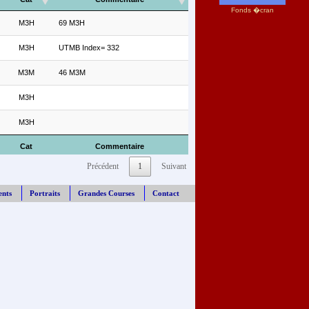
Fonds �cran
M3H
69 M3H
M3H
UTMB Index= 332
M3M
46 M3M
M3H
M3H
Cat
Commentaire
Précédent
1
Suivant
ents
Portraits
Grandes Courses
Contact