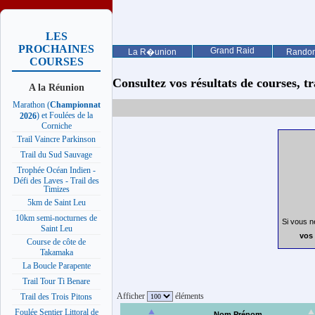
LES
PROCHAINES
Grand Raid
La R�union
Rando
COURSES
Consultez vos résultats de courses, trai
A la Réunion
Marathon (
Championnat
) et Foulées de la
2026
Corniche
Trail Vaincre Parkinson
Trail du Sud Sauvage
Trophée Océan Indien -
Défi des Laves - Trail des
Timizes
5km de Saint Leu
10km semi-nocturnes de
Si vous n
Saint Leu
vos 
Course de côte de
Takamaka
La Boucle Parapente
Trail Tour Ti Benare
Afficher
éléments
Trail des Trois Pitons
Foulée Sentier Littoral de
Nom Prénom