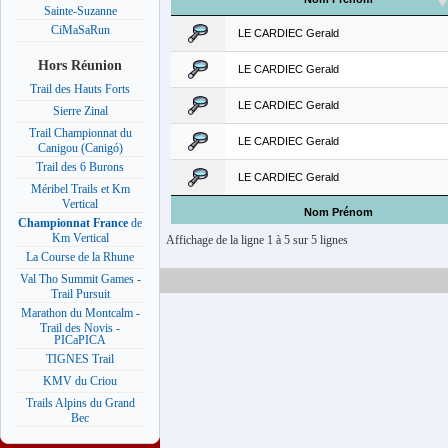
Sainte-Suzanne
CiMaSaRun
LE CARDIEC Gerald
Hors Réunion
LE CARDIEC Gerald
Trail des Hauts Forts
LE CARDIEC Gerald
Sierre Zinal
Trail Championnat du
LE CARDIEC Gerald
Canigou (Canigó)
Trail des 6 Burons
LE CARDIEC Gerald
Méribel Trails et Km
Vertical
Nom Prénom
Championnat France
de
Km Vertical
Affichage de la ligne 1 à 5 sur 5 lignes
La Course de la Rhune
Val Tho Summit Games -
Trail Pursuit
Marathon du Montcalm -
Trail des Novis -
PICaPICA
TIGNES Trail
KMV du Criou
Trails Alpins du Grand
Bec