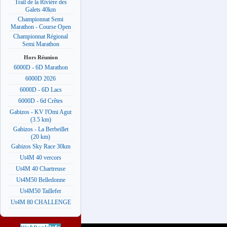
Trail de la Rivière des
Galets 40km
Championnat Semi
Marathon - Course Open
Championnat Régional
Semi Marathon
Hors Réunion
6000D - 6D Marathon
6000D 2026
6000D - 6D Lacs
6000D - 6d Crêtes
Gabizos - KV l'Omi Agut
(3.5 km)
Gabizos - La Berbeillet
(20 km)
Gabizos Sky Race 30km
Ut4M 40 vercors
Ut4M 40 Chartreuse
Ut4M50 Belledonne
Ut4M50 Taillefer
Ut4M 80 CHALLENGE