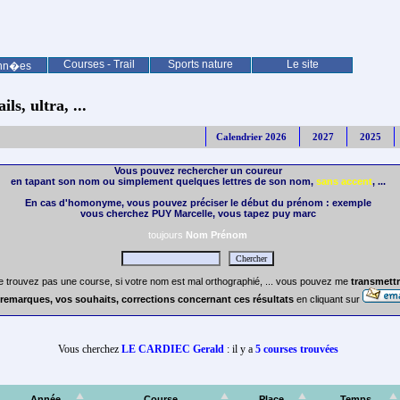
Courses - Trail
Sports nature
Le site
nn�es
ls, ultra, ...
Calendrier 2026
2027
2025
Vous pouvez rechercher un coureur
en tapant son nom ou simplement quelques lettres de son nom,
sans accent
, ...
En cas d'homonyme, vous pouvez préciser le début du prénom : exemple
vous cherchez PUY Marcelle, vous tapez puy marc
toujours
Nom Prénom
e trouvez pas une course, si votre nom est mal orthographié, ... vous pouvez me
transmettr
remarques, vos souhaits, corrections concernant ces résultats
en cliquant sur
Vous cherchez
LE CARDIEC Gerald
: il y a
5 courses trouvées
Année
Course
Place
Temps