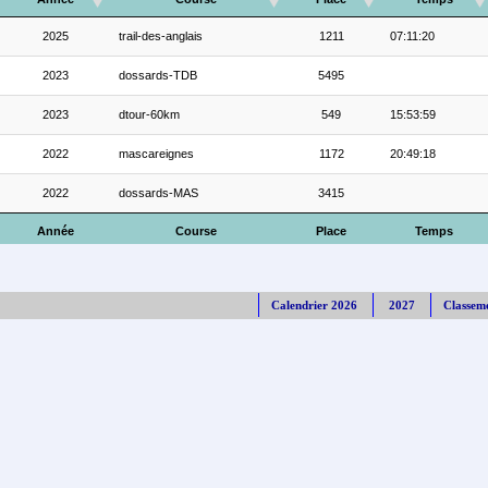
2025
trail-des-anglais
1211
07:11:20
2023
dossards-TDB
5495
2023
dtour-60km
549
15:53:59
2022
mascareignes
1172
20:49:18
2022
dossards-MAS
3415
Année
Course
Place
Temps
Calendrier 2026
2027
Classem