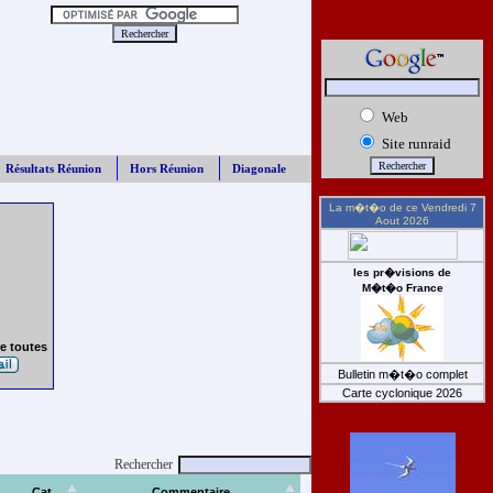
Web
Site runraid
Résultats Réunion
Hors Réunion
Diagonale
La m�t�o de ce
Vendredi 7
Aout 2026
les pr�visions de
M�t�o France
e toutes
Bulletin m�t�o complet
Carte cyclonique 2026
Rechercher
Cat
Commentaire