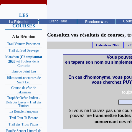
LES
PROCHAINES
Grand Raid
Cours
La R�union
Randonn�es
COURSES
Consultez vos résultats de courses, trai
A la Réunion
Trail Vaincre Parkinson
Calendrier 2026
20
Trail du Sud Sauvage
Vous pouvez
Marathon (
Championnat
) et Foulées de la
en tapant son nom ou simplemen
2026
Corniche
5km de Saint Leu
En cas d'homonyme, vous pouv
10km semi-nocturnes de
vous cherchez PUY 
Saint Leu
Course de côte de
touj
Takamaka
Trophée Océan Indien -
Défi des Laves - Trail des
Timizes
Si vous ne trouvez pas une cours
La Boucle Parapente
pouvez me
transmettre toutes
Trail Tour Ti Benare
concernant ces ré
Trail des Trois Pitons
Foulée Sentier Littoral de