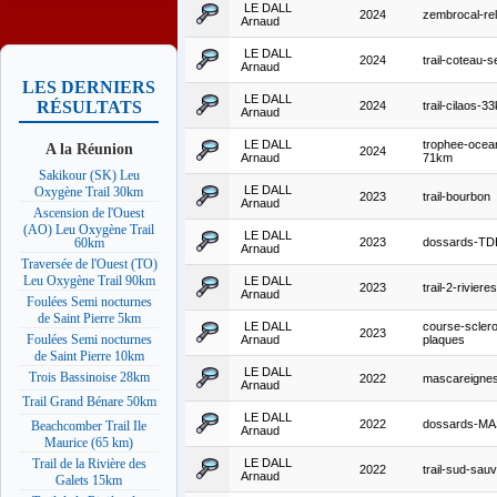
LE DALL
2024
zembrocal-rel
Arnaud
LE DALL
2024
trail-coteau-s
Arnaud
LES DERNIERS
LE DALL
RÉSULTATS
2024
trail-cilaos-3
Arnaud
LE DALL
trophee-ocean
A la Réunion
2024
Arnaud
71km
Sakikour (SK) Leu
LE DALL
Oxygène Trail 30km
2023
trail-bourbon
Arnaud
Ascension de l'Ouest
(AO) Leu Oxygène Trail
LE DALL
2023
dossards-TD
60km
Arnaud
Traversée de l'Ouest (TO)
Leu Oxygène Trail 90km
LE DALL
2023
trail-2-rivieres
Arnaud
Foulées Semi nocturnes
de Saint Pierre 5km
LE DALL
course-scler
2023
Foulées Semi nocturnes
Arnaud
plaques
de Saint Pierre 10km
LE DALL
Trois Bassinoise 28km
2022
mascareigne
Arnaud
Trail Grand Bénare 50km
LE DALL
2022
dossards-MA
Beachcomber Trail Ile
Arnaud
Maurice (65 km)
LE DALL
Trail de la Rivière des
2022
trail-sud-sau
Arnaud
Galets 15km