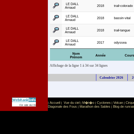
LE DALL
2018
trail-colorado
Arnaud
LE DALL
2018
bassin-vital
Arnaud
LE DALL
2018
trail-tangue
Arnaud
LE DALL
2017
odyssea
Arnaud
Nom
Année
Cour
Prénom
Affichage de la ligne 1 à 34 sur 34 lignes
Calendrier 2026
2
Accueil
Vue du ciel
M�t�o
Cyclones
Volcan
Cirqu
|
|
|
|
|
|
Sport
Sports extr�mes
Ce site est list� dans la cat�gorie
:
Diagonale des Fous
Marathon des Sables
Blog de runrai
|
|