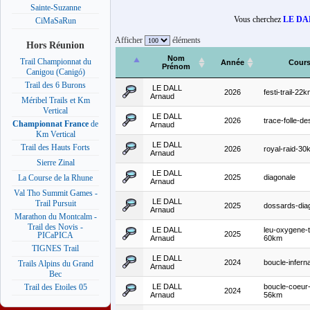
Sainte-Suzanne
Vous cherchez
LE DA
CiMaSaRun
Afficher
éléments
Hors Réunion
Nom
Trail Championnat du
Année
Cour
Prénom
Canigou (Canigó)
Trail des 6 Burons
LE DALL
2026
festi-trail-22
Arnaud
Méribel Trails et Km
Vertical
LE DALL
2026
trace-folle-de
Championnat France
de
Arnaud
Km Vertical
LE DALL
Trail des Hauts Forts
2026
royal-raid-30
Arnaud
Sierre Zinal
LE DALL
2025
diagonale
La Course de la Rhune
Arnaud
Val Tho Summit Games -
LE DALL
Trail Pursuit
2025
dossards-dia
Arnaud
Marathon du Montcalm -
Trail des Novis -
LE DALL
leu-oxygene-tr
2025
PICaPICA
Arnaud
60km
TIGNES Trail
LE DALL
2024
boucle-infern
Trails Alpins du Grand
Arnaud
Bec
LE DALL
boucle-coeur-
Trail des Etoiles 05
2024
Arnaud
56km