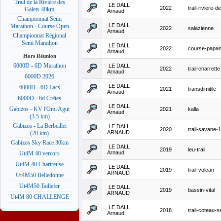
Trail de la Rivière des
LE DALL
2022
trail-riviere-d
Galets 40km
Arnaud
Championnat Semi
LE DALL
Marathon - Course Open
2022
salazienne
Arnaud
Championnat Régional
Semi Marathon
LE DALL
2022
course-papa
Arnaud
Hors Réunion
6000D - 6D Marathon
LE DALL
2022
trail-charrette
Arnaud
6000D 2026
LE DALL
6000D - 6D Lacs
2021
transdimitile
Arnaud
6000D - 6d Crêtes
LE DALL
Gabizos - KV l'Omi Agut
2021
kalla
Arnaud
(3.5 km)
Gabizos - La Berbeillet
LE DALL
2020
trail-savane
ARNAUD
(20 km)
Gabizos Sky Race 30km
LE DALL
2019
leu-trail
Arnaud
Ut4M 40 vercors
Ut4M 40 Chartreuse
LE DALL
2019
trail-volcan
ARNAUD
Ut4M50 Belledonne
Ut4M50 Taillefer
LE DALL
2019
bassin-vital
ARNAUD
Ut4M 80 CHALLENGE
LE DALL
2018
trail-coteau-s
Arnaud