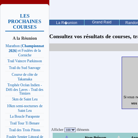
LES
PROCHAINES
Grand Raid
La R�union
Rando
COURSES
Consultez vos résultats de courses, trai
A la Réunion
Marathon (
Championnat
) et Foulées de la
2026
Corniche
Trail Vaincre Parkinson
Trail du Sud Sauvage
Course de côte de
Takamaka
Trophée Océan Indien -
Défi des Laves - Trail des
Timizes
Si vous n
5km de Saint Leu
vos 
10km semi-nocturnes de
Saint Leu
La Boucle Parapente
Trail Tour Ti Benare
Afficher
éléments
Trail des Trois Pitons
Foulée Sentier Littoral de
Nom Prénom
Ann