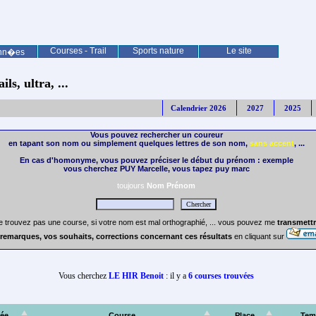
Courses - Trail
Sports nature
Le site
nn�es
ls, ultra, ...
Calendrier 2026
2027
2025
Vous pouvez rechercher un coureur
en tapant son nom ou simplement quelques lettres de son nom,
sans accent
, ...
En cas d'homonyme, vous pouvez préciser le début du prénom : exemple
vous cherchez PUY Marcelle, vous tapez puy marc
toujours
Nom Prénom
e trouvez pas une course, si votre nom est mal orthographié, ... vous pouvez me
transmettr
remarques, vos souhaits, corrections concernant ces résultats
en cliquant sur
Vous cherchez
LE HIR Benoit
: il y a
6 courses trouvées
ée
Course
Place
Tem