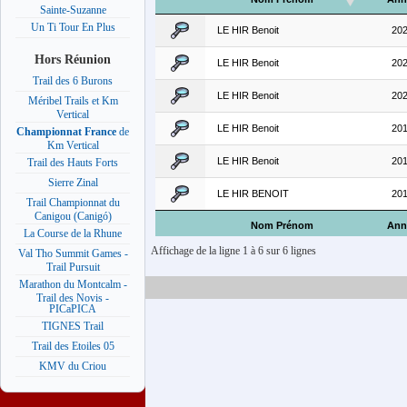
Sainte-Suzanne
Un Ti Tour En Plus
LE HIR Benoit
20
Hors Réunion
LE HIR Benoit
20
Trail des 6 Burons
LE HIR Benoit
20
Méribel Trails et Km
Vertical
LE HIR Benoit
20
Championnat France
de
Km Vertical
LE HIR Benoit
20
Trail des Hauts Forts
Sierre Zinal
LE HIR BENOIT
20
Trail Championnat du
Canigou (Canigó)
Nom Prénom
Ann
La Course de la Rhune
Affichage de la ligne 1 à 6 sur 6 lignes
Val Tho Summit Games -
Trail Pursuit
Marathon du Montcalm -
Trail des Novis -
PICaPICA
TIGNES Trail
Trail des Etoiles 05
KMV du Criou