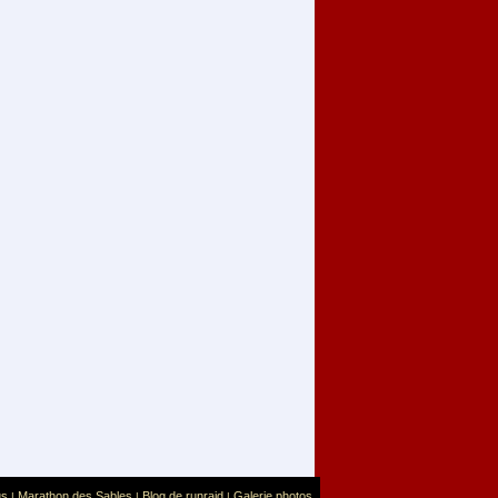
us
Marathon des Sables
Blog de runraid
Galerie photos
|
|
|