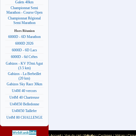
Galets 40km
Championnat Semi
Marathon - Course Open
Championnat Régional
Semi Marathon
Hors Réunion
6000D - 6D Marathon
6000D 2026
6000D - 6D Lacs
6000D - 6d Crêtes
Gabizos - KV l'Omi Agut
(3.5 km)
Gabizos - La Berbeillet
(20 km)
Gabizos Sky Race 30km
Ut4M 40 vercors
Ut4M 40 Chartreuse
Ut4M50 Belledonne
Ut4M50 Taillefer
Ut4M 80 CHALLENGE
Accueil
Vue du ciel
M�t�o
Cyclones
Volcan
Cirqu
|
|
|
|
|
|