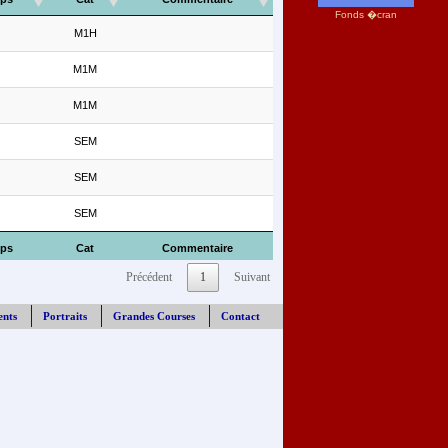
Fonds �cran
M1H
M1M
M1M
SEM
SEM
SEM
ps
Cat
Commentaire
Précédent
1
Suivant
ents
Portraits
Grandes Courses
Contact