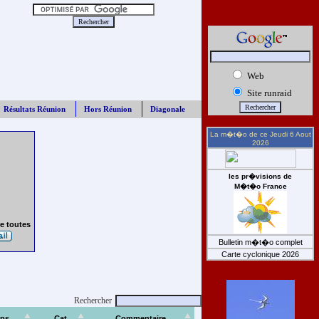
Web
Site runraid
Résultats Réunion
Hors Réunion
Diagonale
La m�t�o de ce
Jeudi 6 Aout
2026
les pr�visions de
M�t�o France
e toutes
Bulletin m�t�o complet
Carte cyclonique 2026
Rechercher
ps
Cat
Commentaire