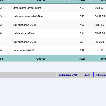
23
utma-monts-arree-35km
412
5:03:02
23
trail-bout-du-monde-37km
358
04:37:35
22
trail-guerledan-36km
467
5h17'56
18
trail-faverges-29km
294
05:02:56
17
trail-guerledan-26km
759
3h53'20
10
bout-du-monde-35
259
4:41:12
ée
Course
Place
Tem
Calendrier 2026
2027
Classem