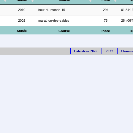
2010
bout-du-monde-15
294
01:34:1
2002
marathon-des-sables
75
28h 06'
Année
Course
Place
T
Calendrier 2026
2027
Classem