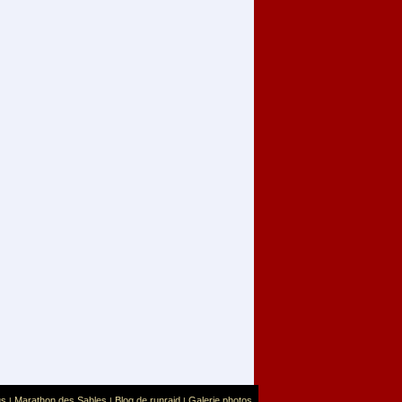
us
Marathon des Sables
Blog de runraid
Galerie photos
|
|
|