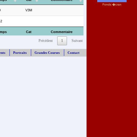
Fonds �cran
9
V3M
42
emps
Cat
Commentaire
Précédent
1
Suivant
ents
Portraits
Grandes Courses
Contact