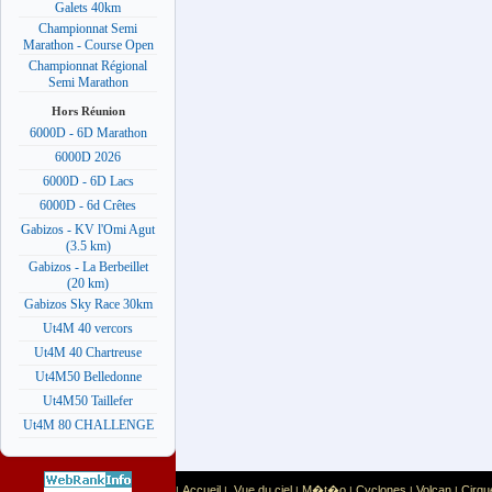
Galets 40km
Championnat Semi
Marathon - Course Open
Championnat Régional
Semi Marathon
Hors Réunion
6000D - 6D Marathon
6000D 2026
6000D - 6D Lacs
6000D - 6d Crêtes
Gabizos - KV l'Omi Agut
(3.5 km)
Gabizos - La Berbeillet
(20 km)
Gabizos Sky Race 30km
Ut4M 40 vercors
Ut4M 40 Chartreuse
Ut4M50 Belledonne
Ut4M50 Taillefer
Ut4M 80 CHALLENGE
Accueil
Vue du ciel
M�t�o
Cyclones
Volcan
Cirqu
|
|
|
|
|
|