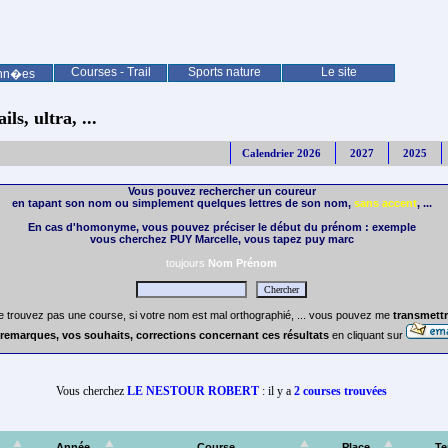
Courses - Trail
Sports nature
Le site
nn�es
ls, ultra, ...
Calendrier 2026
2027
2025
Vous pouvez rechercher un coureur
en tapant son nom ou simplement quelques lettres de son nom,
sans accent
, ...
En cas d'homonyme, vous pouvez préciser le début du prénom : exemple
vous cherchez PUY Marcelle, vous tapez puy marc
toujours
Nom Prénom
e trouvez pas une course, si votre nom est mal orthographié, ... vous pouvez me
transmettr
remarques, vos souhaits, corrections concernant ces résultats
en cliquant sur
Vous cherchez
LE NESTOUR ROBERT
: il y a
2 courses trouvées
Année
Course
Place
T