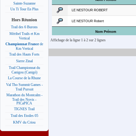
Sainte-Suzanne
Un Ti Tour En Plus
LE NESTOUR ROBERT
Hors Réunion
LE NESTOUR Robert
Trail des 6 Burons
Nom Prénom
Méribel Trails et Km
Vertical
Affichage de la ligne 1 à 2 sur 2 lignes
Championnat France
de
Km Vertical
Trail des Hauts Forts
Sierre Zinal
Trail Championnat du
Canigou (Canigó)
La Course de la Rhune
Val Tho Summit Games -
Trail Pursuit
Marathon du Montcalm -
Trail des Novis -
PICaPICA
TIGNES Trail
Trail des Etoiles 05
KMV du Criou