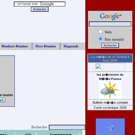
Web
Site runraid
Résultats Réunion
Hors Réunion
Diagonale
La m�t�o de ce
Samedi 8
Aout 2026
les pr�visions de
M�t�o France
e toutes
Bulletin m�t�o complet
Carte cyclonique 2026
Rechercher
emps
Cat
Commentaire