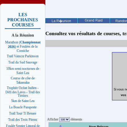
LES
PROCHAINES
Grand Raid
La R�union
Rando
COURSES
Consultez vos résultats de courses, trai
A la Réunion
Marathon (
Championnat
) et Foulées de la
2026
Corniche
Trail Vaincre Parkinson
Trail du Sud Sauvage
10km semi-nocturnes de
Saint Leu
Course de côte de
Takamaka
Trophée Océan Indien -
Si vous n
Défi des Laves - Trail des
vos 
Timizes
5km de Saint Leu
La Boucle Parapente
Trail Tour Ti Benare
Afficher
éléments
Trail des Trois Pitons
Foulée Sentier Littoral de
Nom Prénom