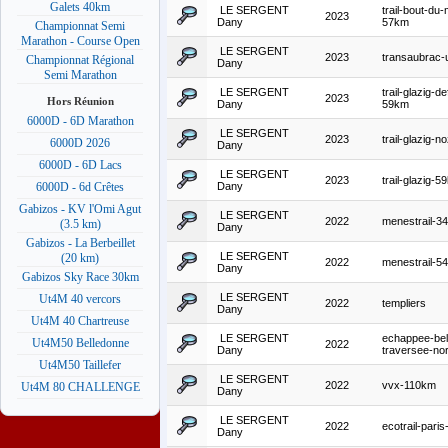
Galets 40km
LE SERGENT
trail-bout-du
2023
Dany
57km
Championnat Semi
Marathon - Course Open
LE SERGENT
2023
transaubrac-u
Championnat Régional
Dany
Semi Marathon
LE SERGENT
trail-glazig-d
2023
Hors Réunion
Dany
59km
6000D - 6D Marathon
LE SERGENT
2023
trail-glazig-
6000D 2026
Dany
6000D - 6D Lacs
LE SERGENT
2023
trail-glazig-5
Dany
6000D - 6d Crêtes
Gabizos - KV l'Omi Agut
LE SERGENT
2022
menestrail-3
(3.5 km)
Dany
Gabizos - La Berbeillet
LE SERGENT
(20 km)
2022
menestrail-5
Dany
Gabizos Sky Race 30km
LE SERGENT
Ut4M 40 vercors
2022
templiers
Dany
Ut4M 40 Chartreuse
LE SERGENT
echappee-bel
Ut4M50 Belledonne
2022
Dany
traversee-no
Ut4M50 Taillefer
LE SERGENT
2022
vvx-110km
Ut4M 80 CHALLENGE
Dany
LE SERGENT
2022
ecotrail-pari
Dany