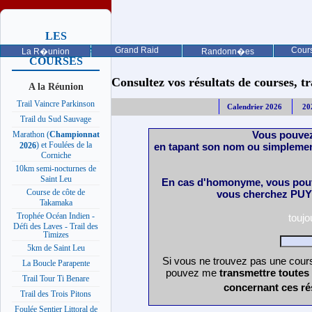
LES
PROCHAINES
Grand Raid
Cours
La R�union
Randonn�es
COURSES
Consultez vos résultats de courses, trai
A la Réunion
Trail Vaincre Parkinson
Calendrier 2026
20
Trail du Sud Sauvage
Vous pouvez
Marathon (
Championnat
) et Foulées de la
en tapant son nom ou simplemen
2026
Corniche
10km semi-nocturnes de
Saint Leu
En cas d'homonyme, vous pouv
Course de côte de
vous cherchez PUY 
Takamaka
Trophée Océan Indien -
touj
Défi des Laves - Trail des
Timizes
5km de Saint Leu
Si vous ne trouvez pas une cours
La Boucle Parapente
pouvez me
transmettre toutes
Trail Tour Ti Benare
concernant ces ré
Trail des Trois Pitons
Foulée Sentier Littoral de