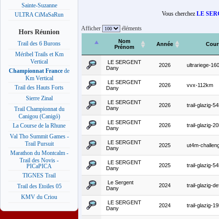
Sainte-Suzanne
Vous cherchez
LE SER
ULTRA CiMaSaRun
Afficher
éléments
Hors Réunion
Nom
Trail des 6 Burons
Année
Cour
Prénom
Méribel Trails et Km
Vertical
LE SERGENT
2026
ultrariege-1
Dany
Championnat France
de
Km Vertical
LE SERGENT
2026
vvx-112km
Trail des Hauts Forts
Dany
Sierre Zinal
LE SERGENT
2026
trail-glazig-5
Dany
Trail Championnat du
Canigou (Canigó)
LE SERGENT
2026
trail-glazig-2
La Course de la Rhune
Dany
Val Tho Summit Games -
LE SERGENT
Trail Pursuit
2025
ut4m-challe
Dany
Marathon du Montcalm -
Trail des Novis -
LE SERGENT
2025
trail-glazig-5
PICaPICA
Dany
TIGNES Trail
Le Sergent
2024
trail-glazig-d
Trail des Etoiles 05
Dany
KMV du Criou
LE SERGENT
2024
trail-glazig-1
Dany