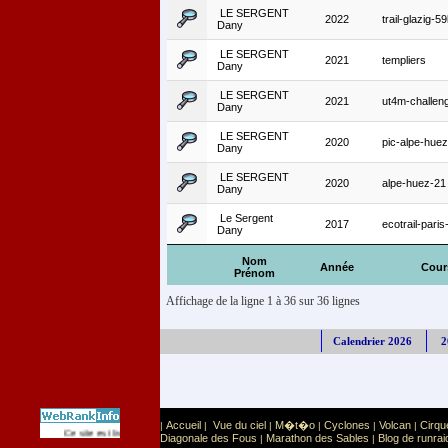
LE SERGENT
2022
trail-glazig-5
Dany
LE SERGENT
2021
templiers
Dany
LE SERGENT
2021
ut4m-challe
Dany
LE SERGENT
2020
pic-alpe-huez
Dany
LE SERGENT
2020
alpe-huez-21
Dany
Le Sergent
2017
ecotrail-pari
Dany
Nom
Année
Cour
Prénom
Affichage de la ligne 1 à 36 sur 36 lignes
Calendrier 2026
2
Accueil
Vue du ciel
M�t�o
Cyclones
Volcan
Cirqu
|
|
|
|
|
|
Sport
Sports extr�mes
Ce site est list� dans la cat�gorie
:
Diagonale des Fous
Marathon des Sables
Blog de runrai
|
|