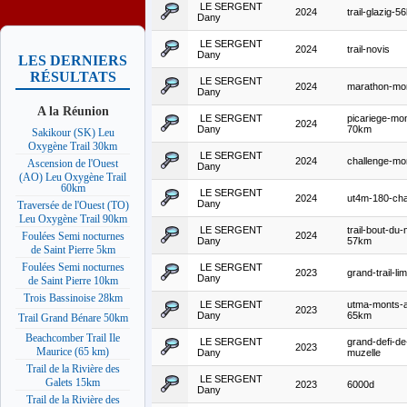
LE SERGENT
2024
trail-glazig-5
Dany
LE SERGENT
2024
trail-novis
Dany
LES DERNIERS
RÉSULTATS
LE SERGENT
2024
marathon-mo
Dany
A la Réunion
LE SERGENT
picariege-mo
2024
Dany
70km
Sakikour (SK) Leu
Oxygène Trail 30km
LE SERGENT
2024
challenge-mo
Ascension de l'Ouest
Dany
(AO) Leu Oxygène Trail
60km
LE SERGENT
2024
ut4m-180-cha
Dany
Traversée de l'Ouest (TO)
Leu Oxygène Trail 90km
LE SERGENT
trail-bout-du
2024
Foulées Semi nocturnes
Dany
57km
de Saint Pierre 5km
Foulées Semi nocturnes
LE SERGENT
2023
grand-trail-li
Dany
de Saint Pierre 10km
Trois Bassinoise 28km
LE SERGENT
utma-monts-a
2023
Dany
65km
Trail Grand Bénare 50km
Beachcomber Trail Ile
LE SERGENT
grand-defi-de
2023
Maurice (65 km)
Dany
muzelle
Trail de la Rivière des
LE SERGENT
Galets 15km
2023
6000d
Dany
Trail de la Rivière des