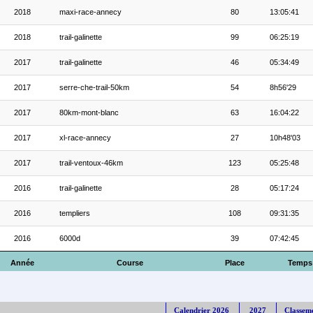
2018
maxi-race-annecy
80
13:05:41
2018
trail-galinette
99
06:25:19
2017
trail-galinette
46
05:34:49
2017
serre-che-trail-50km
54
8h56'29
2017
80km-mont-blanc
63
16:04:22
2017
xl-race-annecy
27
10h48'03
2017
trail-ventoux-46km
123
05:25:48
2016
trail-galinette
28
05:17:24
2016
templiers
108
09:31:35
2016
6000d
39
07:42:45
Année
Course
Place
Temps
Calendrier 2026
2027
Classem