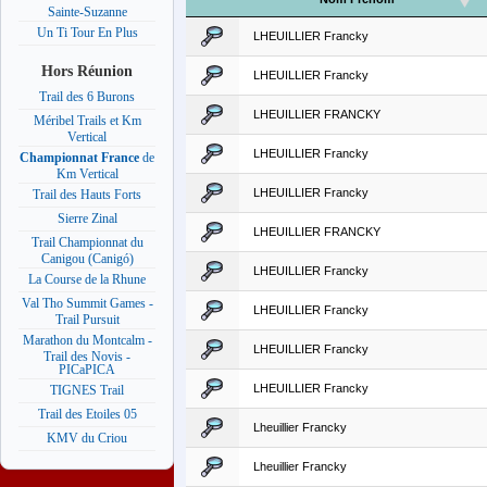
Sainte-Suzanne
Un Ti Tour En Plus
LHEUILLIER Francky
Hors Réunion
LHEUILLIER Francky
Trail des 6 Burons
LHEUILLIER FRANCKY
Méribel Trails et Km
Vertical
LHEUILLIER Francky
Championnat France
de
Km Vertical
LHEUILLIER Francky
Trail des Hauts Forts
Sierre Zinal
LHEUILLIER FRANCKY
Trail Championnat du
Canigou (Canigó)
LHEUILLIER Francky
La Course de la Rhune
Val Tho Summit Games -
LHEUILLIER Francky
Trail Pursuit
Marathon du Montcalm -
LHEUILLIER Francky
Trail des Novis -
PICaPICA
LHEUILLIER Francky
TIGNES Trail
Trail des Etoiles 05
Lheuillier Francky
KMV du Criou
Lheuillier Francky