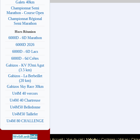
Galets 40km
Championnat Semi
Marathon - Course Open
Championnat Régional
Semi Marathon
Hors Réunion
6000D - 6D Marathon
6000D 2026
6000D - 6D Lacs
6000D - 6d Crêtes
Gabizos - KV l'Omi Agut
(3.5 km)
Gabizos - La Berbeillet
(20 km)
Gabizos Sky Race 30km
Ut4M 40 vercors
Ut4M 40 Chartreuse
Ut4M50 Belledonne
Ut4M50 Taillefer
Ut4M 80 CHALLENGE
Accueil
Vue du ciel
M�t�o
Cyclones
Volcan
Cirqu
|
|
|
|
|
|