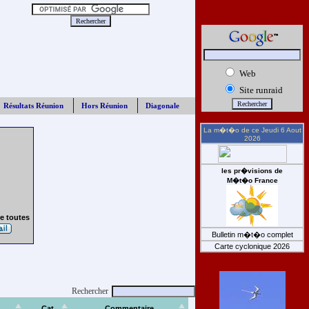
Web
Site runraid
Résultats Réunion
Hors Réunion
Diagonale
La m�t�o de ce
Jeudi 6 Aout
2026
les pr�visions de
M�t�o France
e toutes
Bulletin m�t�o complet
Carte cyclonique 2026
Rechercher
Cat
Commentaire