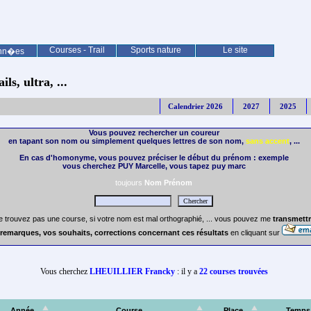
Courses - Trail
Sports nature
Le site
nn�es
ls, ultra, ...
Calendrier 2026
2027
2025
Vous pouvez rechercher un coureur
en tapant son nom ou simplement quelques lettres de son nom,
sans accent
, ...
En cas d'homonyme, vous pouvez préciser le début du prénom : exemple
vous cherchez PUY Marcelle, vous tapez puy marc
toujours
Nom Prénom
e trouvez pas une course, si votre nom est mal orthographié, ... vous pouvez me
transmettr
remarques, vos souhaits, corrections concernant ces résultats
en cliquant sur
Vous cherchez
LHEUILLIER Francky
: il y a
22 courses trouvées
Année
Course
Place
Temps