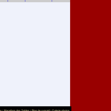
us
Marathon des Sables
Blog de runraid
Galerie photos
|
|
|