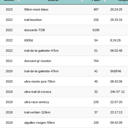
2023
90km-mont-blanc
487
20:24:25
2022
trail-bourbon
156
26:33:16
2022
dossards-TDB
6195
2022
6000d
54
8:24:29
2022
trail-de-la-galinette-47km
51
06:02:48
2021
dossard-gr-reunion
764
2020
trail-de-la-galinette-47km
41
5h58'46
2020
ultra-monts-jura-70km
45
08:42:06
2019
ultra-trail-di-corsica
32
24h 57' 12
2019
ultra-race-annecy
226
22:07:20
2018
trail-verbier-110km
37
23:17:13
2018
aiguilles-rouges-50km
100
09:42:09