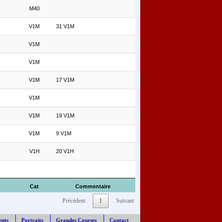
M40
V1M
31 V1M
V1M
V1M
V1M
17 V1M
V1M
V1M
19 V1M
V1M
9 V1M
V1H
20 V1H
Cat
Commentaire
Précédent
1
Suivant
ents
Portraits
Grandes Courses
Contact