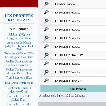
Lheuillier Francky
LHEUILLIER Francky
LES DERNIERS
RÉSULTATS
LHEUILLIER Francky
A la Réunion
LHEUILLIER Francky
Sakikour (SK) Leu
Oxygène Trail 30km
LHEUILLIER Francky
Ascension de l'Ouest
(AO) Leu Oxygène Trail
LHEUILLIER Francky
60km
Traversée de l'Ouest (TO)
LHEUILLIER FRANCKY
Leu Oxygène Trail 90km
Foulées Semi nocturnes
LHEUILLIER Francky
de Saint Pierre 5km
Foulées Semi nocturnes
LHEUILLIER Francky
de Saint Pierre 10km
Trois Bassinoise 28km
LHEUILLIER FRANCKY
Trail Grand Bénare 50km
Beachcomber Trail Ile
Nom Prénom
Maurice (65 km)
Affichage de la ligne 1 à 22 sur 22 lignes
Trail de la Rivière des
Galets 15km
Trail de la Rivière des