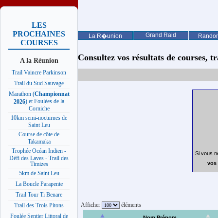
LES
PROCHAINES
Grand Raid
La R�union
Rando
COURSES
Consultez vos résultats de courses, trai
A la Réunion
Trail Vaincre Parkinson
Trail du Sud Sauvage
Marathon (
Championnat
) et Foulées de la
2026
Corniche
10km semi-nocturnes de
Saint Leu
Course de côte de
Takamaka
Trophée Océan Indien -
Si vous n
Défi des Laves - Trail des
vos 
Timizes
5km de Saint Leu
La Boucle Parapente
Trail Tour Ti Benare
Afficher
éléments
Trail des Trois Pitons
Foulée Sentier Littoral de
Nom Prénom