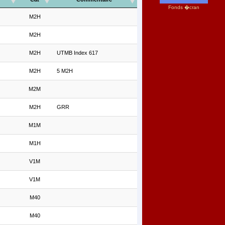
Fonds �cran
M2H
M2H
M2H
UTMB Index 617
M2H
5 M2H
M2M
M2H
GRR
M1M
M1H
V1M
V1M
M40
M40