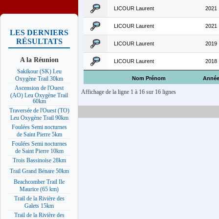
LICOUR Laurent
2021
LICOUR Laurent
2021
LES DERNIERS
RÉSULTATS
LICOUR Laurent
2019
A la Réunion
LICOUR Laurent
2018
Sakikour (SK) Leu
Nom Prénom
Anné
Oxygène Trail 30km
Ascension de l'Ouest
Affichage de la ligne 1 à 16 sur 16 lignes
(AO) Leu Oxygène Trail
60km
Traversée de l'Ouest (TO)
Leu Oxygène Trail 90km
Foulées Semi nocturnes
de Saint Pierre 5km
Foulées Semi nocturnes
de Saint Pierre 10km
Trois Bassinoise 28km
Trail Grand Bénare 50km
Beachcomber Trail Ile
Maurice (65 km)
Trail de la Rivière des
Galets 15km
Trail de la Rivière des