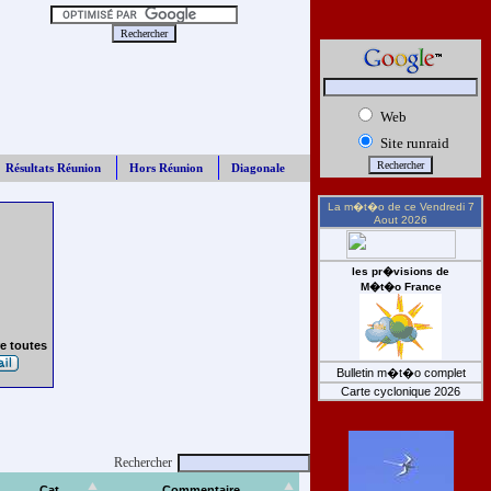
Web
Site runraid
Résultats Réunion
Hors Réunion
Diagonale
La m�t�o de ce
Vendredi 7
Aout 2026
les pr�visions de
M�t�o France
e toutes
Bulletin m�t�o complet
Carte cyclonique 2026
Rechercher
Cat
Commentaire