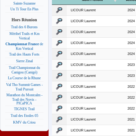
Sainte-Suzanne
Un Ti Tour En Plus
LICOUR Laurent
2024
Hors Réunion
LICOUR Laurent
2024
Trail des 6 Burons
LICOUR Laurent
2024
Méribel Trails et Km
Vertical
LICOUR Laurent
2024
Championnat France
de
Km Vertical
LICOUR Laurent
2024
Trail des Hauts Forts
Sierre Zinal
LICOUR Laurent
2023
Trail Championnat du
Canigou (Canigó)
LICOUR Laurent
2023
La Course de la Rhune
Val Tho Summit Games -
LICOUR Laurent
2022
Trail Pursuit
Marathon du Montcalm -
LICOUR Laurent
2022
Trail des Novis -
PICaPICA
LICOUR Laurent
2022
TIGNES Trail
Trail des Etoiles 05
LICOUR Laurent
2021
KMV du Criou
LICOUR Laurent
2021