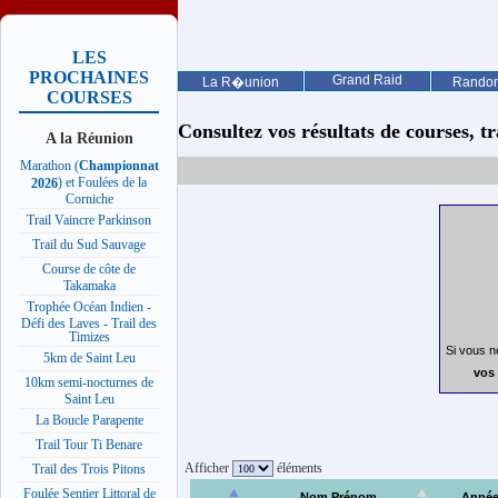
LES
PROCHAINES
Grand Raid
La R�union
Rando
COURSES
Consultez vos résultats de courses, trai
A la Réunion
Marathon (
Championnat
) et Foulées de la
2026
Corniche
Trail Vaincre Parkinson
Trail du Sud Sauvage
Course de côte de
Takamaka
Trophée Océan Indien -
Défi des Laves - Trail des
Timizes
Si vous n
5km de Saint Leu
vos 
10km semi-nocturnes de
Saint Leu
La Boucle Parapente
Trail Tour Ti Benare
Afficher
éléments
Trail des Trois Pitons
Foulée Sentier Littoral de
Nom Prénom
Anné