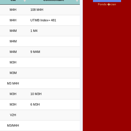
Fonds �cran
M4H
108 M4H
M4H
UTMB Index= 481
M4M
1 M4
M4M
M4M
9 M4M
M3H
M3M
M3 M4H
M3H
10 M3H
M3H
6 M3H
V2H
M3/M4H