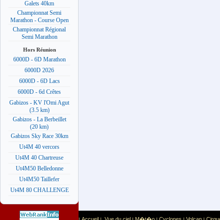
Galets 40km
Championnat Semi
Marathon - Course Open
Championnat Régional
Semi Marathon
Hors Réunion
6000D - 6D Marathon
6000D 2026
6000D - 6D Lacs
6000D - 6d Crêtes
Gabizos - KV l'Omi Agut
(3.5 km)
Gabizos - La Berbeillet
(20 km)
Gabizos Sky Race 30km
Ut4M 40 vercors
Ut4M 40 Chartreuse
Ut4M50 Belledonne
Ut4M50 Taillefer
Ut4M 80 CHALLENGE
Accueil
Vue du ciel
M�t�o
Cyclones
Volcan
Cirqu
|
|
|
|
|
|