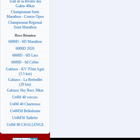
Trail de la Rivière des
Galets 40km
Championnat Semi
Marathon - Course Open
Championnat Régional
Semi Marathon
Hors Réunion
6000D - 6D Marathon
6000D 2026
6000D - 6D Lacs
6000D - 6d Crêtes
Gabizos - KV l'Omi Agut
(3.5 km)
Gabizos - La Berbeillet
(20 km)
Gabizos Sky Race 30km
Ut4M 40 vercors
Ut4M 40 Chartreuse
Ut4M50 Belledonne
Ut4M50 Taillefer
Ut4M 80 CHALLENGE