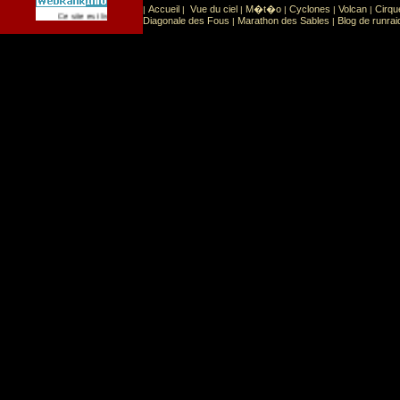
Accueil
Vue du ciel
M�t�o
Cyclones
Volcan
Cirqu
|
|
|
|
|
|
Sport
Sports extr�mes
Ce site est list� dans la cat�gorie
:
Diagonale des Fous
Marathon des Sables
Blog de runrai
|
|