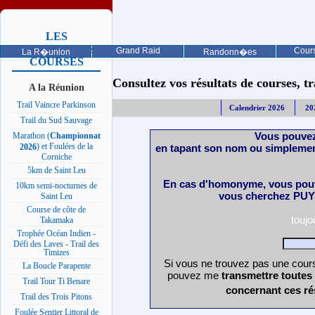
LES
PROCHAINES
Grand Raid
Cours
La R�union
Randonn�es
COURSES
Consultez vos résultats de courses, trai
A la Réunion
Trail Vaincre Parkinson
Calendrier 2026
20
Trail du Sud Sauvage
Vous pouvez
Marathon (
Championnat
) et Foulées de la
en tapant son nom ou simplemen
2026
Corniche
5km de Saint Leu
En cas d'homonyme, vous pouv
10km semi-nocturnes de
vous cherchez PUY 
Saint Leu
Course de côte de
touj
Takamaka
Trophée Océan Indien -
Défi des Laves - Trail des
Timizes
Si vous ne trouvez pas une cours
La Boucle Parapente
pouvez me
transmettre toutes
Trail Tour Ti Benare
concernant ces ré
Trail des Trois Pitons
Foulée Sentier Littoral de