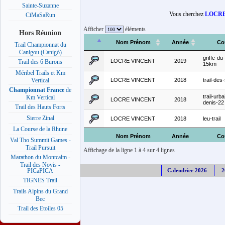
Sainte-Suzanne
Vous cherchez
LOCRE
CiMaSaRun
Afficher
éléments
Hors Réunion
Nom Prénom
Année
Co
Trail Championnat du
Canigou (Canigó)
griffe-du
LOCRE VINCENT
2019
Trail des 6 Burons
15km
Méribel Trails et Km
LOCRE VINCENT
2018
trail-des
Vertical
Championnat France
de
trail-urba
Km Vertical
LOCRE VINCENT
2018
denis-22
Trail des Hauts Forts
Sierre Zinal
LOCRE VINCENT
2018
leu-trail
La Course de la Rhune
Nom Prénom
Année
Co
Val Tho Summit Games -
Trail Pursuit
Affichage de la ligne 1 à 4 sur 4 lignes
Marathon du Montcalm -
Trail des Novis -
Calendrier 2026
2
PICaPICA
TIGNES Trail
Trails Alpins du Grand
Bec
Trail des Etoiles 05