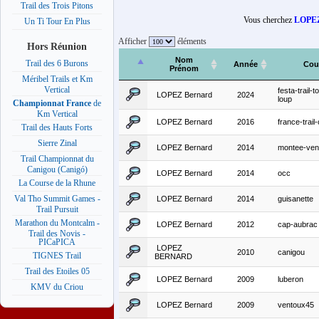
Trail des Trois Pitons
Vous cherchez
LOPEZ
Un Ti Tour En Plus
Afficher
éléments
Hors Réunion
Nom
Trail des 6 Burons
Année
Cou
Prénom
Méribel Trails et Km
Vertical
festa-trail-t
LOPEZ Bernard
2024
loup
Championnat France
de
Km Vertical
LOPEZ Bernard
2016
france-trail
Trail des Hauts Forts
Sierre Zinal
LOPEZ Bernard
2014
montee-ven
Trail Championnat du
Canigou (Canigó)
LOPEZ Bernard
2014
occ
La Course de la Rhune
Val Tho Summit Games -
LOPEZ Bernard
2014
guisanette
Trail Pursuit
Marathon du Montcalm -
LOPEZ Bernard
2012
cap-aubrac
Trail des Novis -
PICaPICA
LOPEZ
2010
canigou
TIGNES Trail
BERNARD
Trail des Etoiles 05
LOPEZ Bernard
2009
luberon
KMV du Criou
LOPEZ Bernard
2009
ventoux45