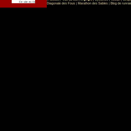
Sport
Sports extr�mes
Ce site est list� dans la cat�gorie
:
Diagonale des Fous
Marathon des Sables
Blog de runrai
|
|