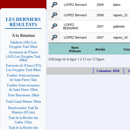
LOPEZ Bernard
2009
blanc
LOPEZ Bernard
2008
signes_21
LES DERNIERS
RÉSULTATS
LOPEZ
2007
galinette
BERNARD
A la Réunion
LOPEZ Bernard
2007
signes_42
Sakikour (SK) Leu
Oxygène Trail 30km
Nom
Année
Cou
Prénom
Ascension de l'Ouest
(AO) Leu Oxygène Trail
Affichage de la ligne 1 à 13 sur 13 lignes
60km
Traversée de l'Ouest (TO)
Leu Oxygène Trail 90km
Calendrier 2026
2
Foulées Semi nocturnes
de Saint Pierre 5km
Foulées Semi nocturnes
de Saint Pierre 10km
Trois Bassinoise 28km
Trail Grand Bénare 50km
Beachcomber Trail Ile
Maurice (65 km)
Trail de la Rivière des
Galets 15km
Trail de la Rivière des