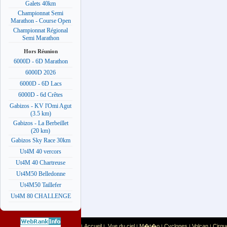
Galets 40km
Championnat Semi
Marathon - Course Open
Championnat Régional
Semi Marathon
Hors Réunion
6000D - 6D Marathon
6000D 2026
6000D - 6D Lacs
6000D - 6d Crêtes
Gabizos - KV l'Omi Agut
(3.5 km)
Gabizos - La Berbeillet
(20 km)
Gabizos Sky Race 30km
Ut4M 40 vercors
Ut4M 40 Chartreuse
Ut4M50 Belledonne
Ut4M50 Taillefer
Ut4M 80 CHALLENGE
Accueil
Vue du ciel
M�t�o
Cyclones
Volcan
Cirqu
|
|
|
|
|
|