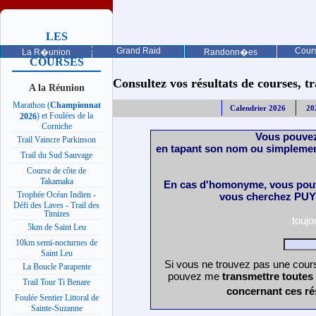
LES
PROCHAINES
Grand Raid
Cours
La R�union
Randonn�es
COURSES
Consultez vos résultats de courses, trai
A la Réunion
Marathon (
Championnat
Calendrier 2026
20
) et Foulées de la
2026
Corniche
Vous pouvez
Trail Vaincre Parkinson
en tapant son nom ou simplemen
Trail du Sud Sauvage
Course de côte de
Takamaka
En cas d'homonyme, vous pouv
Trophée Océan Indien -
vous cherchez PUY 
Défi des Laves - Trail des
Timizes
touj
5km de Saint Leu
10km semi-nocturnes de
Saint Leu
Si vous ne trouvez pas une cours
La Boucle Parapente
pouvez me
transmettre toutes
Trail Tour Ti Benare
concernant ces ré
Foulée Sentier Littoral de
Sainte-Suzanne