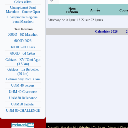
Galets 40km
Championnat Semi
Nom
Année
Cour
Marathon - Course Open
Prénom
Championnat Régional
Affichage de la ligne 1 à 22 sur 22 lignes
Semi Marathon
Hors Réunion
Calendrier 2026
2
6000D - 6D Marathon
6000D 2026
6000D - 6D Lacs
6000D - 6d Crêtes
Gabizos - KV l'Omi Agut
(3.5 km)
Gabizos - La Berbeillet
(20 km)
Gabizos Sky Race 30km
Ut4M 40 vercors
Ut4M 40 Chartreuse
Ut4M50 Belledonne
Ut4M50 Taillefer
Ut4M 80 CHALLENGE
Accueil
Vue du ciel
M�t�o
Cyclones
Volcan
Cirqu
|
|
|
|
|
|