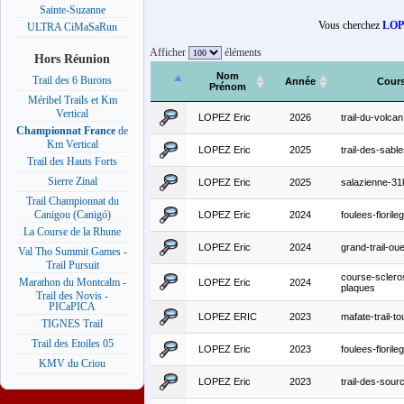
Sainte-Suzanne
Vous cherchez
LOP
ULTRA CiMaSaRun
Afficher
éléments
Hors Réunion
Nom
Trail des 6 Burons
Année
Cour
Prénom
Méribel Trails et Km
Vertical
LOPEZ Eric
2026
trail-du-volcan
Championnat France
de
Km Vertical
LOPEZ Eric
2025
trail-des-sab
Trail des Hauts Forts
Sierre Zinal
LOPEZ Eric
2025
salazienne-3
Trail Championnat du
Canigou (Canigó)
LOPEZ Eric
2024
foulees-florile
La Course de la Rhune
LOPEZ Eric
2024
grand-trail-ou
Val Tho Summit Games -
Trail Pursuit
course-sclero
Marathon du Montcalm -
LOPEZ Eric
2024
plaques
Trail des Novis -
PICaPICA
LOPEZ ERIC
2023
mafate-trail-to
TIGNES Trail
Trail des Etoiles 05
LOPEZ Eric
2023
foulees-florile
KMV du Criou
LOPEZ Eric
2023
trail-des-sour