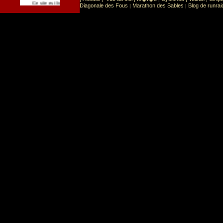
Sport
Sports extr�mes
Ce site est list� dans la cat�gorie
:
Diagonale des Fous
Marathon des Sables
Blog de runrai
|
|