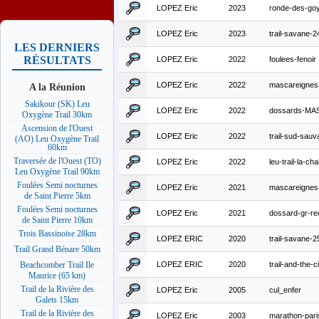
LOPEZ Eric
2023
ronde-des-goy
LOPEZ Eric
2023
trail-savane-
LES DERNIERS
RÉSULTATS
LOPEZ Eric
2022
foulees-fenoir
LOPEZ Eric
2022
mascareignes
A la Réunion
Sakikour (SK) Leu
LOPEZ Eric
2022
dossards-MA
Oxygène Trail 30km
Ascension de l'Ouest
LOPEZ Eric
2022
trail-sud-sauv
(AO) Leu Oxygène Trail
60km
Traversée de l'Ouest (TO)
LOPEZ Eric
2022
leu-trail-la-ch
Leu Oxygène Trail 90km
Foulées Semi nocturnes
LOPEZ Eric
2021
mascareignes
de Saint Pierre 5km
Foulées Semi nocturnes
LOPEZ Eric
2021
dossard-gr-re
de Saint Pierre 10km
Trois Bassinoise 28km
LOPEZ ERIC
2020
trail-savane-
Trail Grand Bénare 50km
LOPEZ ERIC
2020
trail-and-the-c
Beachcomber Trail Ile
Maurice (65 km)
Trail de la Rivière des
LOPEZ Eric
2005
cul_enfer
Galets 15km
Trail de la Rivière des
LOPEZ Eric
2003
marathon-pari