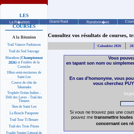
LES
PROCHAINES
Grand Raid
Cours
La R�union
Randonn�es
COURSES
Consultez vos résultats de courses, trai
A la Réunion
Trail Vaincre Parkinson
Calendrier 2026
20
Trail du Sud Sauvage
Vous pouvez
Marathon (
Championnat
) et Foulées de la
en tapant son nom ou simplemen
2026
Corniche
10km semi-nocturnes de
Saint Leu
En cas d'homonyme, vous pouv
Course de côte de
vous cherchez PUY 
Takamaka
Trophée Océan Indien -
touj
Défi des Laves - Trail des
Timizes
5km de Saint Leu
Si vous ne trouvez pas une cours
La Boucle Parapente
pouvez me
transmettre toutes
Trail Tour Ti Benare
concernant ces ré
Trail des Trois Pitons
Foulée Sentier Littoral de