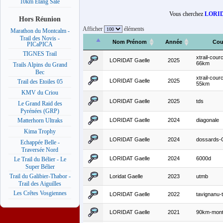
10km Etang Salé
Vous cherchez
LORID
Hors Réunion
Afficher
éléments
Marathon du Montcalm -
Trail des Novis -
Nom Prénom
Année
Cou
PICaPICA
TIGNES Trail
xtrail-cour
LORIDAT Gaelle
2025
66km
Trails Alpins du Grand
Bec
xtrail-cour
LORIDAT Gaelle
2025
Trail des Etoiles 05
55km
KMV du Criou
LORIDAT Gaelle
2025
tds
Le Grand Raid des
Pyrénées (GRP)
LORIDAT Gaelle
2024
diagonale
Matterhorn Ultraks
Kima Trophy
LORIDAT Gaelle
2024
dossards
Echappée Belle -
Traversée Nord
LORIDAT Gaelle
2024
6000d
Le Trail du Bélier - Le
Super Bélier
Trail du Galibier-Thabor -
Loridat Gaelle
2023
utmb
Trail des Aiguilles
Les Crêtes Vosgiennes
LORIDAT Gaelle
2022
tavignanu-t
LORIDAT Gaelle
2021
90km-mont