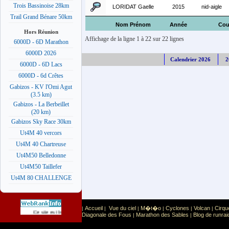
Trois Bassinoise 28km
LORIDAT Gaelle
2015
nid-aigle
Trail Grand Bénare 50km
Nom Prénom
Année
Cou
Hors Réunion
Affichage de la ligne 1 à 22 sur 22 lignes
6000D - 6D Marathon
6000D 2026
Calendrier 2026
2
6000D - 6D Lacs
6000D - 6d Crêtes
Gabizos - KV l'Omi Agut
(3.5 km)
Gabizos - La Berbeillet
(20 km)
Gabizos Sky Race 30km
Ut4M 40 vercors
Ut4M 40 Chartreuse
Ut4M50 Belledonne
Ut4M50 Taillefer
Ut4M 80 CHALLENGE
Accueil
Vue du ciel
M�t�o
Cyclones
Volcan
Cirqu
|
|
|
|
|
|
Sport
Sports extr�mes
Ce site est list� dans la cat�gorie
:
Diagonale des Fous
Marathon des Sables
Blog de runrai
|
|