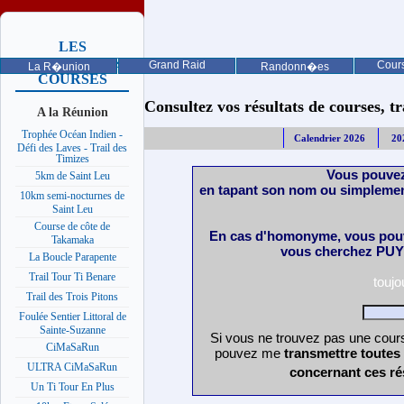
LES
PROCHAINES
Grand Raid
Cours
La R�union
Randonn�es
COURSES
Consultez vos résultats de courses, trai
A la Réunion
Trophée Océan Indien -
Calendrier 2026
20
Défi des Laves - Trail des
Timizes
Vous pouvez
5km de Saint Leu
en tapant son nom ou simplemen
10km semi-nocturnes de
Saint Leu
Course de côte de
En cas d'homonyme, vous pouv
Takamaka
vous cherchez PUY 
La Boucle Parapente
Trail Tour Ti Benare
touj
Trail des Trois Pitons
Foulée Sentier Littoral de
Sainte-Suzanne
Si vous ne trouvez pas une cours
CiMaSaRun
pouvez me
transmettre toutes
ULTRA CiMaSaRun
concernant ces ré
Un Ti Tour En Plus