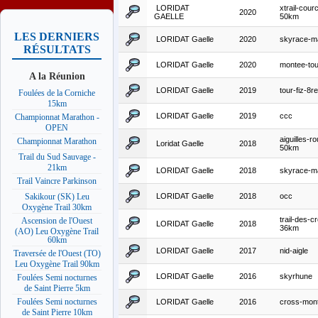
LORIDAT
xtrail-cour
2020
GAELLE
50km
LES DERNIERS
LORIDAT Gaelle
2020
skyrace-m
RÉSULTATS
LORIDAT Gaelle
2020
montee-tou
A la Réunion
LORIDAT Gaelle
2019
tour-fiz-8r
Foulées de la Corniche
15km
LORIDAT Gaelle
2019
ccc
Championnat Marathon -
OPEN
aiguilles-r
Championnat Marathon
Loridat Gaelle
2018
50km
Trail du Sud Sauvage -
21km
LORIDAT Gaelle
2018
skyrace-m
Trail Vaincre Parkinson
LORIDAT Gaelle
2018
occ
Sakikour (SK) Leu
Oxygène Trail 30km
trail-des-c
Ascension de l'Ouest
LORIDAT Gaelle
2018
36km
(AO) Leu Oxygène Trail
60km
LORIDAT Gaelle
2017
nid-aigle
Traversée de l'Ouest (TO)
Leu Oxygène Trail 90km
LORIDAT Gaelle
2016
skyrhune
Foulées Semi nocturnes
de Saint Pierre 5km
Foulées Semi nocturnes
LORIDAT Gaelle
2016
cross-mont
de Saint Pierre 10km