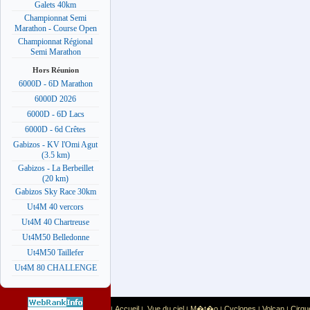
Galets 40km
Championnat Semi
Marathon - Course Open
Championnat Régional
Semi Marathon
Hors Réunion
6000D - 6D Marathon
6000D 2026
6000D - 6D Lacs
6000D - 6d Crêtes
Gabizos - KV l'Omi Agut
(3.5 km)
Gabizos - La Berbeillet
(20 km)
Gabizos Sky Race 30km
Ut4M 40 vercors
Ut4M 40 Chartreuse
Ut4M50 Belledonne
Ut4M50 Taillefer
Ut4M 80 CHALLENGE
Accueil
Vue du ciel
M�t�o
Cyclones
Volcan
Cirqu
|
|
|
|
|
|