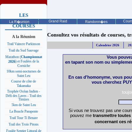
LES
PROCHAINES
Grand Raid
Cours
La R�union
Randonn�es
COURSES
Consultez vos résultats de courses, trai
A la Réunion
Trail Vaincre Parkinson
Calendrier 2026
20
Trail du Sud Sauvage
Vous pouvez
Marathon (
Championnat
) et Foulées de la
en tapant son nom ou simplemen
2026
Corniche
10km semi-nocturnes de
Saint Leu
En cas d'homonyme, vous pouv
Course de côte de
vous cherchez PUY 
Takamaka
Trophée Océan Indien -
touj
Défi des Laves - Trail des
Timizes
5km de Saint Leu
Si vous ne trouvez pas une cours
La Boucle Parapente
pouvez me
transmettre toutes
Trail Tour Ti Benare
concernant ces ré
Trail des Trois Pitons
Foulée Sentier Littoral de