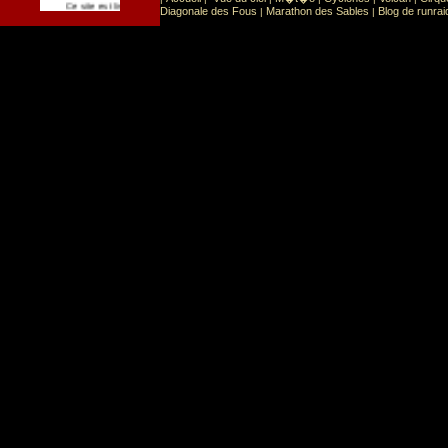
Sport
Sports extr�mes
Ce site est list� dans la cat�gorie
:
Diagonale des Fous
Marathon des Sables
Blog de runrai
|
|