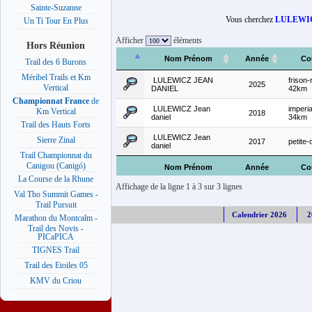
Sainte-Suzanne
Vous cherchez
LULEWICZ
Un Ti Tour En Plus
Afficher
éléments
Hors Réunion
Nom Prénom
Année
Co
Trail des 6 Burons
Méribel Trails et Km
LULEWICZ JEAN
frison-
2025
Vertical
DANIEL
42km
Championnat France
de
LULEWICZ Jean
imperial
Km Vertical
2018
daniel
34km
Trail des Hauts Forts
LULEWICZ Jean
Sierre Zinal
2017
petite-
daniel
Trail Championnat du
Canigou (Canigó)
Nom Prénom
Année
Co
La Course de la Rhune
Affichage de la ligne 1 à 3 sur 3 lignes
Val Tho Summit Games -
Trail Pursuit
Calendrier 2026
2
Marathon du Montcalm -
Trail des Novis -
PICaPICA
TIGNES Trail
Trail des Etoiles 05
KMV du Criou