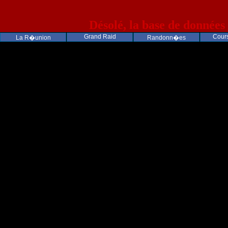
Désolé, la base de données
Grand Raid
Cours
La R�union
Randonn�es